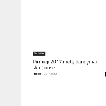
Statistika
Pirmieji 2017 metų bandymai
skaičiuose
Praeivis
-
2017 3 kovo