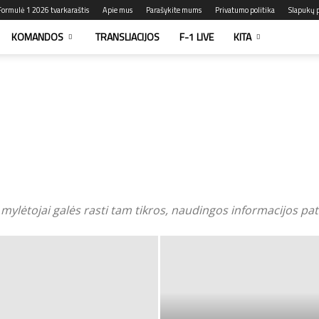
Formulė 1 2026 tvarkaraštis
Apie mus
Parašykite mums
Privatumo politika
Slapukų p
KOMANDOS
TRANSLIACIJOS
F-1 LIVE
KITA
ų mylėtojai galės rasti tam tikros, naudingos informacijos pate