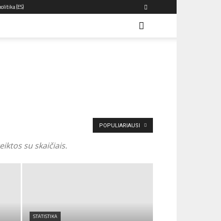
olitika (ES)
POPULIARIAUSI
iktos su skaičiais.
STATISTIKA