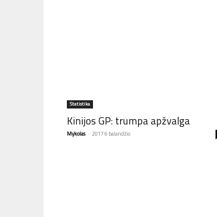
Statistika
Kinijos GP: trumpa apžvalga
Mykolas
-
2017 6 balandžio