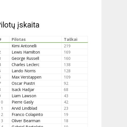
ilotų įskaita
#
Pilotas
Taškai
1
Kimi Antonelli
219
2
Lewis Hamilton
169
3
George Russell
160
4
Charles Leclerc
138
5
Lando Norris
128
6
Max Verstappen
109
7
Oscar Piastri
92
8
Isack Hadjar
68
9
Liam Lawson
43
10
Pierre Gasly
42
11
Arvid Lindblad
23
12
Franco Colapinto
19
13
Oliver Bearman
18
14
Gabriel Bortoleto
10