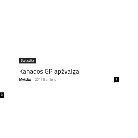
Statistika
Kanados GP apžvalga
Mykolas
-
2017 8 birželio
2
3