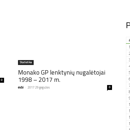
P
Statistika
Monako GP lenktynių nugalėtojai
1998 – 2017 m.
0
evbi
-
2017 29 gegužės
0