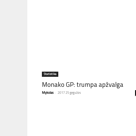
Statistika
Monako GP: trumpa apžvalga
Mykolas
-
2017 25 gegužės