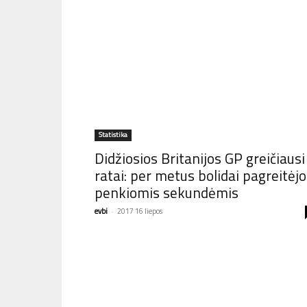
Statistika
Didžiosios Britanijos GP greičiausi
ratai: per metus bolidai pagreitėjo
penkiomis sekundėmis
evbi
-
2017 16 liepos