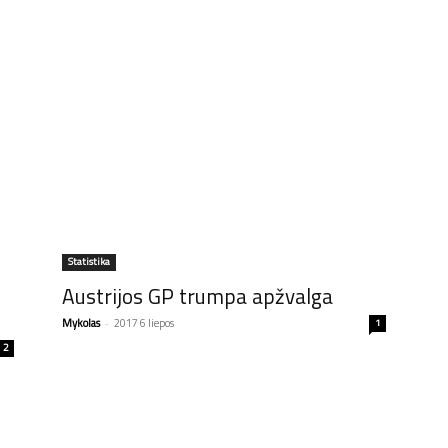
Statistika
Austrijos GP trumpa apžvalga
Mykolas
-
2017 6 liepos
1
2