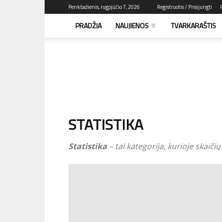
Penktadienis, rugpjūčio 7, 2026
Registruotis / Prisijungti
PRADŽIA
NAUJIENOS
TVARKARAŠTIS
F1news.lt
–
sužinok
pirmas!
STATISTIKA
Statistika
– tai kategorija, kurioje skaiči