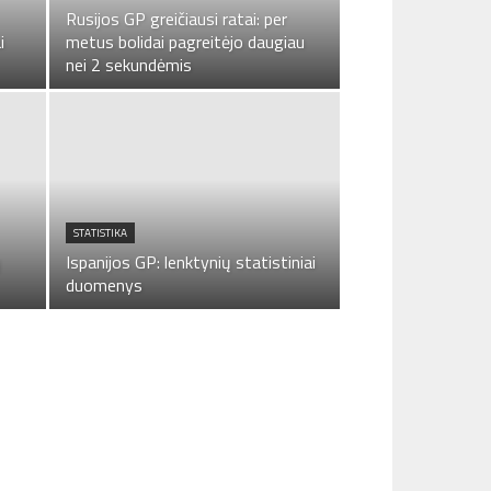
Rusijos GP greičiausi ratai: per
i
metus bolidai pagreitėjo daugiau
nei 2 sekundėmis
STATISTIKA
ų
Ispanijos GP: lenktynių statistiniai
duomenys