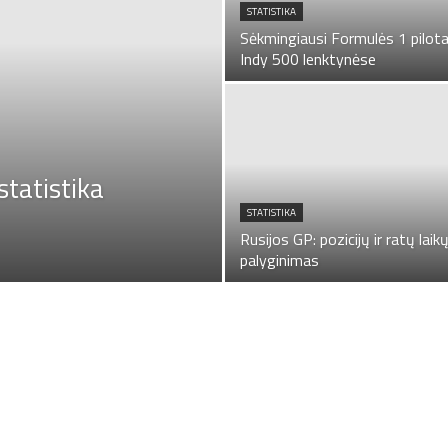
STATISTIKA
Sėkmingiausi Formulės 1 pilota
Indy 500 lenktynėse
statistika
STATISTIKA
Rusijos GP: pozicijų ir ratų laik
palyginimas