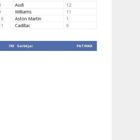
8
Audi
12
9
Williams
11
10
Aston Martin
1
11
Cadillac
0
743
Gerbėjai
PATINKA