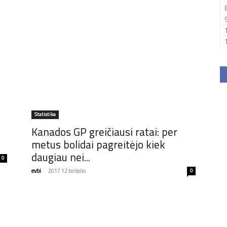
Statistika
Kanados GP greičiausi ratai: per
metus bolidai pagreitėjo kiek
daugiau nei...
0
evbi
-
2017 12 birželio
0