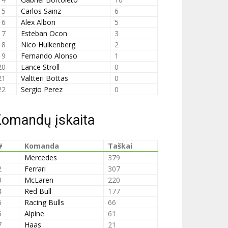
15
Carlos Sainz
6
16
Alex Albon
5
17
Esteban Ocon
3
18
Nico Hulkenberg
2
19
Fernando Alonso
1
20
Lance Stroll
0
21
Valtteri Bottas
0
22
Sergio Perez
0
omandų įskaita
#
Komanda
Taškai
1
Mercedes
379
2
Ferrari
307
3
McLaren
220
4
Red Bull
177
5
Racing Bulls
66
6
Alpine
61
7
Haas
21