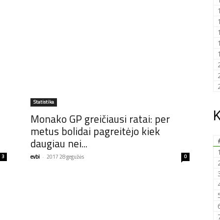
Statistika
K
Monako GP greičiausi ratai: per
metus bolidai pagreitėjo kiek
daugiau nei...
3
evbi
-
2017 28 gegužės
0