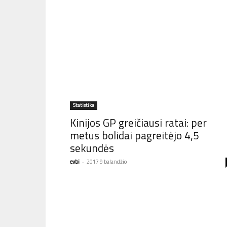
Statistika
Kinijos GP greičiausi ratai: per
metus bolidai pagreitėjo 4,5
sekundės
evbi
-
2017 9 balandžio