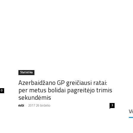
Statistika
Azerbaidžano GP greičiausi ratai:
per metus bolidai pagreitėjo trimis
0
sekundėmis
evbi
-
2017 26 birželio
3
V