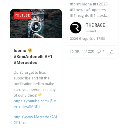
#formulaone #f12026
#f1news #f1updates
#f1insights #f1latest...
YOUTUBE
THE RACE
wearetherace
2026 6 rugpjūčio 17:50
Iconic
3K
220
4
#KimiAntonelli #F1
#Mercedes
Don't forget to like,
subscribe and hit the
notification bell to make
sure you never miss any
of our videos!
https://youtube.com/@M
ercedesAMGF1
http://www.MercedesAM
GF1.com