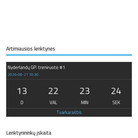
Artimiausios lenktynės
Nyderlandų GP: treniruotė #1
2026-08-21 10:30
13
22
23
23
D
VAL
MIN
SEK
Tvarkaraštis
Lenktynininkų įskaita