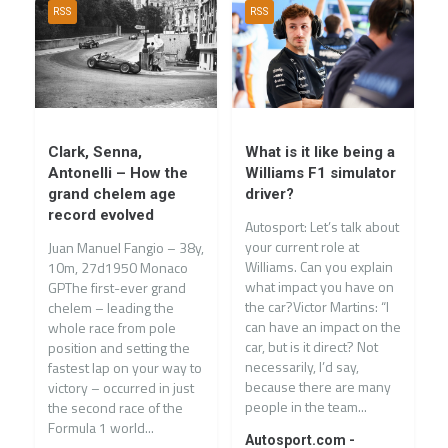
RSS
RSS
Clark, Senna,
What is it like being a
Antonelli – How the
Williams F1 simulator
grand chelem age
driver?
record evolved
Autosport: Let’s talk about
your current role at
Juan Manuel Fangio – 38y,
Williams. Can you explain
10m, 27d1950 Monaco
what impact you have on
GPThe first-ever grand
the car?Victor Martins: “I
chelem – leading the
can have an impact on the
whole race from pole
car, but is it direct? Not
position and setting the
necessarily, I’d say,
fastest lap on your way to
because there are many
victory – occurred in just
people in the team...
the second race of the
Formula 1 world...
Autosport.com -