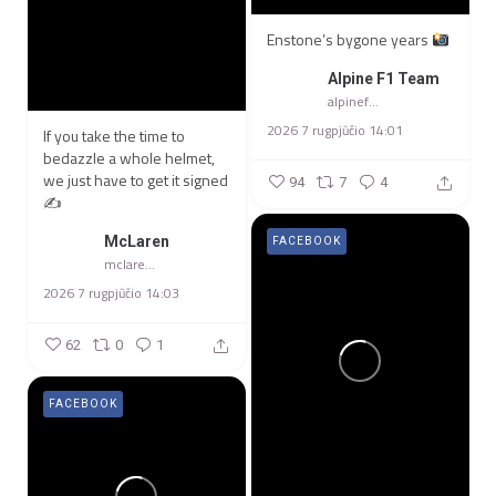
Enstone’s bygone years
Alpine F1 Team
alpinef1team
2026 7 rugpjūčio 14:01
If you take the time to
bedazzle a whole helmet,
we just have to get it signed
94
7
4
✍️
McLaren
FACEBOOK
mclarenracing
2026 7 rugpjūčio 14:03
62
0
1
FACEBOOK