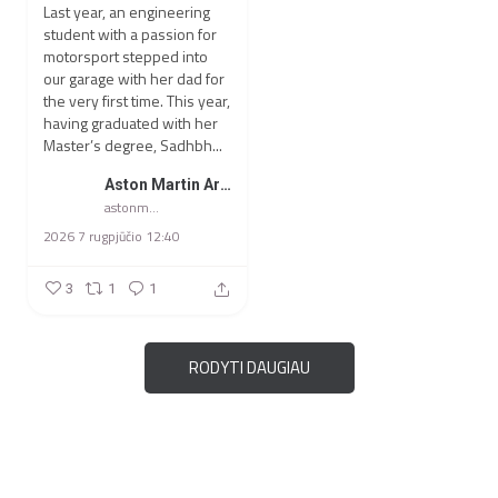
Last year, an engineering
student with a passion for
motorsport stepped into
our garage with her dad for
the very first time.
This year,
having graduated with her
Master’s degree, Sadhbh...
Aston Martin Aramco Formula One Team
astonmartinf1team
2026 7 rugpjūčio 12:40
3
1
1
RODYTI DAUGIAU