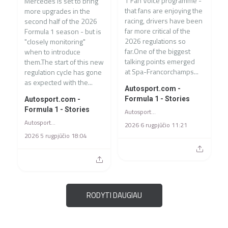
1 Fan Voice programme -
Mercedes is set to bring
that fans are enjoying the
more upgrades in the
racing, drivers have been
second half of the 2026
far more critical of the
Formula 1 season - but is
2026 regulations so
"closely monitoring"
far.One of the biggest
when to introduce
talking points emerged
them.The start of this new
at Spa-Francorchamps...
regulation cycle has gone
as expected with the...
Autosport.com -
Formula 1 - Stories
Autosport.com -
Formula 1 - Stories
Autosport.com - Formula 1 - Stories
Autosport.com - Formula 1 - Stories
2026 6 rugpjūčio 11:21
2026 5 rugpjūčio 18:04
RODYTI DAUGIAU