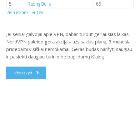
5
Racing Bulls
66
Visa įskaitų lentelė
Jei seniai galvojai apie VPN, dabar turbūt geriausias laikas.
NordVPN paleido gerą akciją – užsisakius planą, 3 mėnesiai
pridedami visiškai nemokamai. Geras būdas naršyti saugiau
ir pasiekti daugiau turinio be papildomų išlaidų.
Užsisakyti