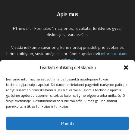
Apie mus
F1news.lt - Formulės 1 naujienos, rezultatai, lenktynes gyvai,
diskusijos, tvarkaraštis.
Visada ieškome savanorių, kurie norėtų prisidėti prie svetainės
turinio pildymo, susidomėjusius prašome apsilankyti
informaciniame
puslapyje
.
Tvarkyti sutikimą dėl slapukų
Reklamos klausimais teirautis žemiau nurodytu elektroniniu pašto
adresu.
Įrenginio informacijai saugoti ir (arba) pasiekti naudojame tokias
technologijas kaip slapukai. Tai darome siekdami pagerinti naršymo patirtį ir
rodyti suasmenintus skelbimus. Jei sutiksime su šiomis technologijomis,
Susisiekite:
info@f1news.lt
galėsime apdoroti duomenis, tokius kaip naršymo elgsena arba unikalūs ID
šioje svetainėje. Nesutikimas arba sutikimo atšaukimas gali neigiamai
paveikti tam tikras funkcijas ir funkcijas.
Sekite mus
Priimti