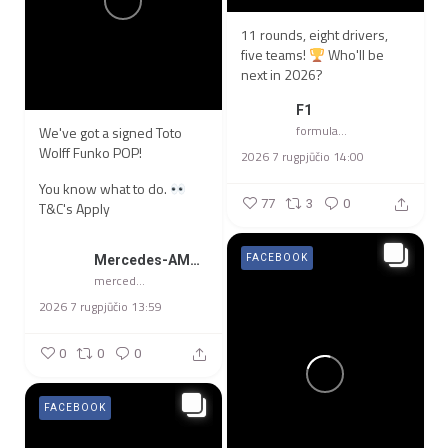
11 rounds, eight drivers,
five teams!
Who'll be
next in 2026?
F1
formula1
We've got a signed Toto
Wolff Funko POP!
2026 7 rugpjūčio 14:00
You know what to do.
77
3
0
T&C's Apply
Mercedes-AMG Petronas F1 Team
FACEBOOK
mercedesamgf1
2026 7 rugpjūčio 13:59
0
0
0
FACEBOOK