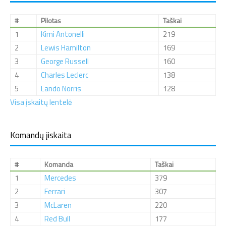
#
Pilotas
Taškai
1
Kimi Antonelli
219
2
Lewis Hamilton
169
3
George Russell
160
4
Charles Leclerc
138
5
Lando Norris
128
Visa įskaitų lentelė
Komandų įiskaita
#
Komanda
Taškai
1
Mercedes
379
2
Ferrari
307
3
McLaren
220
4
Red Bull
177