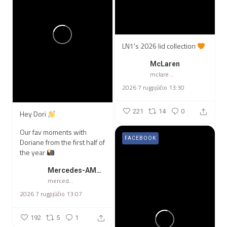
LN1's 2026 lid collection
McLaren
mclarenracing
2026 7 rugpjūčio 13:30
221
14
0
Hey Dori
Our fav moments with
FACEBOOK
Doriane from the first half of
the year
Mercedes-AMG Petronas F1 Team
mercedesamgf1
2026 7 rugpjūčio 13:07
192
5
1