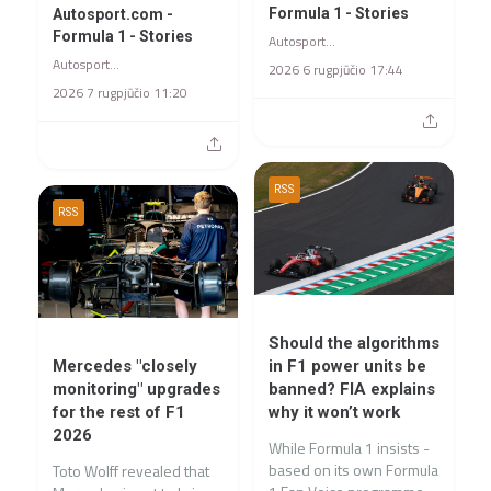
Formula 1 - Stories
Autosport.com -
Formula 1 - Stories
Autosport.com - Formula 1 - Stories
Autosport.com - Formula 1 - Stories
2026 6 rugpjūčio 17:44
2026 7 rugpjūčio 11:20
RSS
RSS
Should the algorithms
Mercedes "closely
in F1 power units be
monitoring" upgrades
banned? FIA explains
for the rest of F1
why it won’t work
2026
While Formula 1 insists -
based on its own Formula
Toto Wolff revealed that