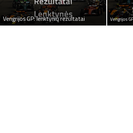
Vengrijos GP: lenktynių rezultatai
Vengrijos GP