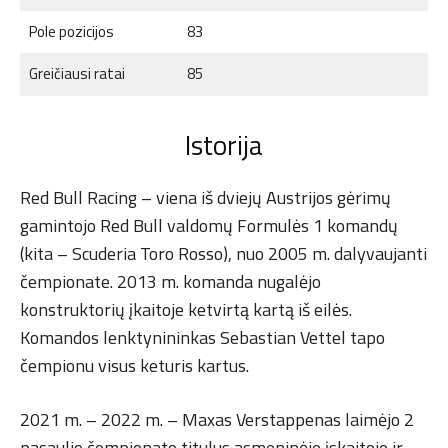
Pole pozicijos
83
Greičiausi ratai
85
Istorija
Red Bull Racing – viena iš dviejų Austrijos gėrimų
gamintojo Red Bull valdomų Formulės 1 komandų
(kita – Scuderia Toro Rosso), nuo 2005 m. dalyvaujanti
čempionate. 2013 m. komanda nugalėjo
konstruktorių įkaitoje ketvirtą kartą iš eilės.
Komandos lenktynininkas Sebastian Vettel tapo
čempionu visus keturis kartus.
2021 m. – 2022 m. – Maxas Verstappenas laimėjo 2
pasaulio čempionato titulus asmeninėje įskaitoje ir