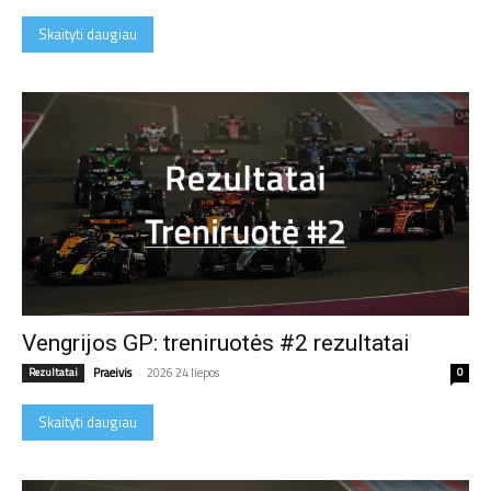
Skaityti daugiau
Vengrijos GP: treniruotės #2 rezultatai
Rezultatai
Praeivis
-
2026 24 liepos
0
Skaityti daugiau