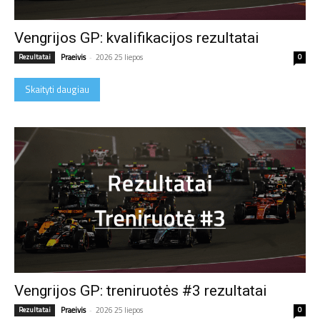
Vengrijos GP: kvalifikacijos rezultatai
Rezultatai
Praeivis
-
2026 25 liepos
0
Skaityti daugiau
Vengrijos GP: treniruotės #3 rezultatai
Rezultatai
Praeivis
-
2026 25 liepos
0