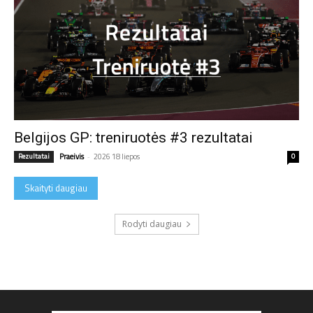
Belgijos GP: treniruotės #3 rezultatai
Rezultatai
Praeivis
-
2026 18 liepos
0
Skaityti daugiau
Rodyti daugiau