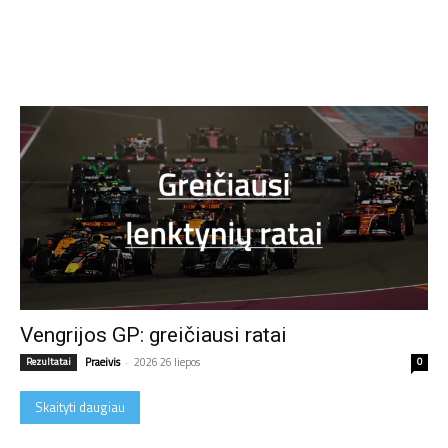
Vengrijos GP: greičiausi ratai
Rezultatai
Praeivis
-
2026 26 liepos
0
Skaityti daugiau