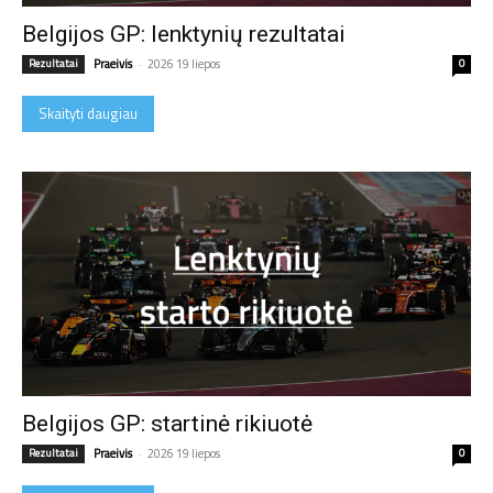
Belgijos GP: lenktynių rezultatai
Rezultatai
Praeivis
-
2026 19 liepos
0
Skaityti daugiau
Belgijos GP: startinė rikiuotė
Rezultatai
Praeivis
-
2026 19 liepos
0