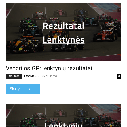
Vengrijos GP: lenktynių rezultatai
Rezultatai
Praeivis
-
2026 26 liepos
0
Skaityti daugiau