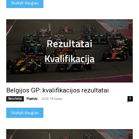
Skaityti daugiau
Belgijos GP: kvalifikacijos rezultatai
Rezultatai
Praeivis
-
2026 18 liepos
0
Skaityti daugiau