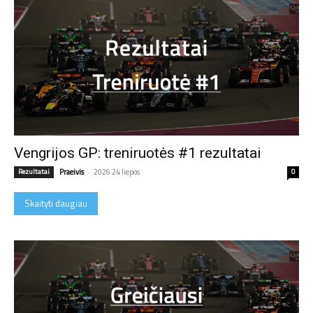
Vengrijos GP: treniruotės #1 rezultatai
Rezultatai
Praeivis
-
2026 24 liepos
0
Skaityti daugiau