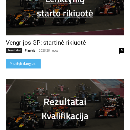
Vengrijos GP: startinė rikiuotė
Rezultatai
Praeivis
-
2026 26 liepos
0
Skaityti daugiau