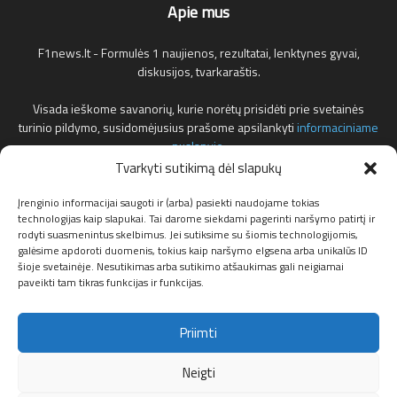
Apie mus
F1news.lt - Formulės 1 naujienos, rezultatai, lenktynes gyvai,
diskusijos, tvarkaraštis.
Visada ieškome savanorių, kurie norėtų prisidėti prie svetainės
turinio pildymo, susidomėjusius prašome apsilankyti
informaciniame
puslapyje
.
Tvarkyti sutikimą dėl slapukų
Reklamos klausimais teirautis žemiau nurodytu elektroniniu pašto
adresu.
Įrenginio informacijai saugoti ir (arba) pasiekti naudojame tokias
technologijas kaip slapukai. Tai darome siekdami pagerinti naršymo patirtį ir
rodyti suasmenintus skelbimus. Jei sutiksime su šiomis technologijomis,
Susisiekite:
info@f1news.lt
galėsime apdoroti duomenis, tokius kaip naršymo elgsena arba unikalūs ID
šioje svetainėje. Nesutikimas arba sutikimo atšaukimas gali neigiamai
paveikti tam tikras funkcijas ir funkcijas.
Sekite mus
Priimti
Neigti