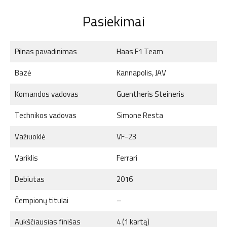
Pasiekimai
Pilnas pavadinimas
Haas F1 Team
Bazė
Kannapolis, JAV
Komandos vadovas
Guentheris Steineris
Technikos vadovas
Simone Resta
Važiuoklė
VF-23
Variklis
Ferrari
Debiutas
2016
Čempionų titulai
–
Aukščiausias finišas
4 (1 kartą)