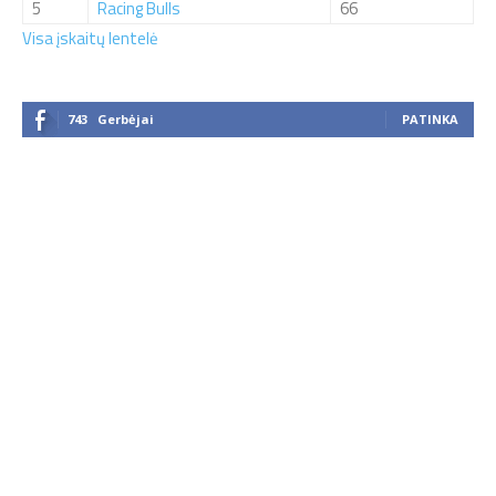
5
Racing Bulls
66
Visa įskaitų lentelė
743
Gerbėjai
PATINKA