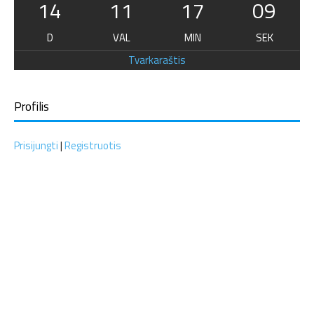
14
11
17
09
D
VAL
MIN
SEK
Tvarkaraštis
Profilis
Prisijungti
|
Registruotis