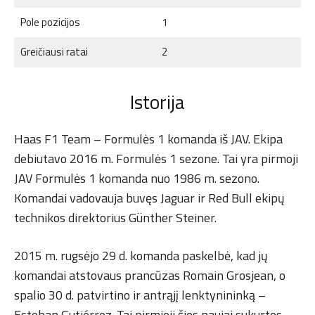
Pole pozicijos
1
Greičiausi ratai
2
Istorija
Haas F1 Team – Formulės 1 komanda iš JAV. Ekipa
debiutavo 2016 m. Formulės 1 sezone. Tai yra pirmoji
JAV Formulės 1 komanda nuo 1986 m. sezono.
Komandai vadovauja buvęs Jaguar ir Red Bull ekipų
technikos direktorius Günther Steiner.
2015 m. rugsėjo 29 d. komanda paskelbė, kad jų
komandai atstovaus prancūzas Romain Grosjean, o
spalio 30 d. patvirtino ir antrąjį lenktynininką –
Esteban Gutiérrez. Tai pirmieji šios naujai sukurtos