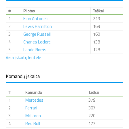
#
Pilotas
Taškai
1
Kimi Antonelli
219
2
Lewis Hamilton
169
3
George Russell
160
4
Charles Leclerc
138
5
Lando Norris
128
Visa įskaitų lentelė
Komandų įskaita
#
Komanda
Taškai
1
Mercedes
379
2
Ferrari
307
3
McLaren
220
4
Red Bull
177