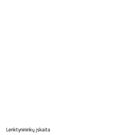
Lenktynininkų įskaita