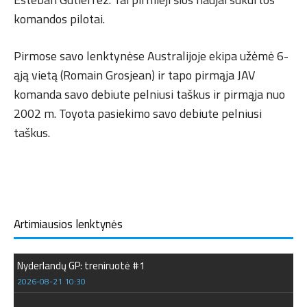
komandos pilotai.
Pirmose savo lenktynėse Australijoje ekipa užėmė 6-
ąją vietą (Romain Grosjean) ir tapo pirmąja JAV
komanda savo debiute pelniusi taškus ir pirmąja nuo
2002 m. Toyota pasiekimo savo debiute pelniusi
taškus.
Artimiausios lenktynės
Nyderlandų GP: treniruotė #1
2026-08-21 10:30