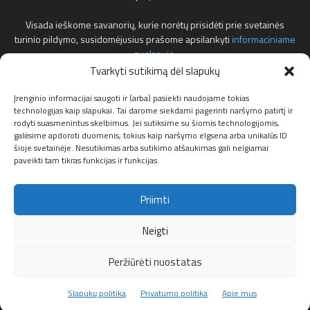
Visada ieškome savanorių, kurie norėtų prisidėti prie svetainės
turinio pildymo, susidomėjusius prašome apsilankyti
informaciniame
puslapyje
.
Tvarkyti sutikimą dėl slapukų
Reklamos klausimais teirautis žemiau nurodytu elektroniniu pašto
adresu.
Įrenginio informacijai saugoti ir (arba) pasiekti naudojame tokias
technologijas kaip slapukai. Tai darome siekdami pagerinti naršymo patirtį ir
rodyti suasmenintus skelbimus. Jei sutiksime su šiomis technologijomis,
Susisiekite:
info@f1news.lt
galėsime apdoroti duomenis, tokius kaip naršymo elgsena arba unikalūs ID
šioje svetainėje. Nesutikimas arba sutikimo atšaukimas gali neigiamai
paveikti tam tikras funkcijas ir funkcijas.
Sekite mus
Priimti
Neigti
Peržiūrėti nuostatas
Apie mus
Privatumo politika
Partneriai
Slapukų politika (ES)
Slapukų politika
Privatumo politika
Apie mus
© F1news.lt