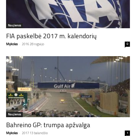
Naujienos
FIA paskelbė 2017 m. kalendorių
Mykolas
-
2016 28 rugsėjo
0
Naujienos
Bahreino GP: trumpa apžvalga
Mykolas
-
2017 13 balandžio
1