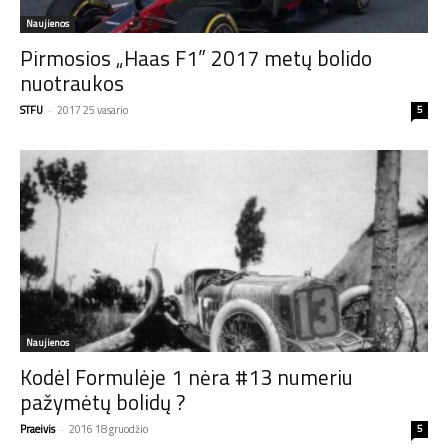
Naujienos
Pirmosios „Haas F1” 2017 metų bolido
nuotraukos
STFU
-
2017 25 vasario
5
Naujienos
Kodėl Formulėje 1 nėra #13 numeriu
pažymėtų bolidų ?
Praeivis
-
2016 18 gruodžio
5