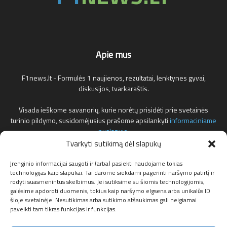
Apie mus
F1news.lt - Formulės 1 naujienos, rezultatai, lenktynes gyvai,
diskusijos, tvarkaraštis.
Visada ieškome savanorių, kurie norėtų prisidėti prie svetainės
turinio pildymo, susidomėjusius prašome apsilankyti
informaciniame
puslapyje
.
Tvarkyti sutikimą dėl slapukų
Reklamos klausimais teirautis žemiau nurodytu elektroniniu pašto
adresu.
Įrenginio informacijai saugoti ir (arba) pasiekti naudojame tokias
technologijas kaip slapukai. Tai darome siekdami pagerinti naršymo patirtį ir
rodyti suasmenintus skelbimus. Jei sutiksime su šiomis technologijomis,
Susisiekite:
info@f1news.lt
galėsime apdoroti duomenis, tokius kaip naršymo elgsena arba unikalūs ID
šioje svetainėje. Nesutikimas arba sutikimo atšaukimas gali neigiamai
paveikti tam tikras funkcijas ir funkcijas.
Sekite mus