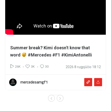
Summer break? Kimi doesn't know that
word
#Mercedes #F1 #KimiAntonelli
3K
30
26K
2026 8 rugpjūčio 18:12
mercedesamgf1