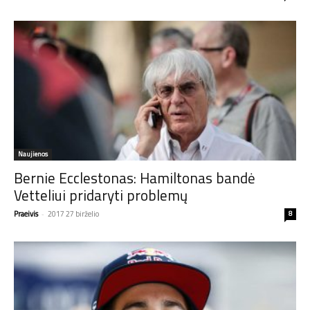
Naujienos
Bernie Ecclestonas: Hamiltonas bandė
Vetteliui pridaryti problemų
Praeivis
-
2017 27 birželio
8