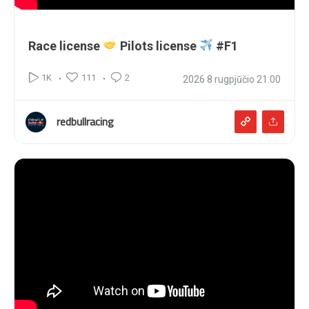
Race license
Pilots license
#F1
111
2
1K
2026 8 rugpjūčio 21:00
redbullracing