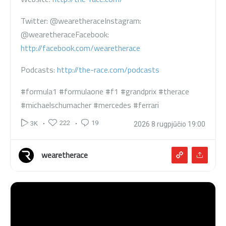
Twitter: @wearetherace
Instagram:
@wearetherace
Facebook:
http://facebook.com/wearetherace
Podcasts:
http://the-race.com/podcasts
#formula1 #formulaone #f1 #grandprix #therace
#michaelschumacher #mercedes #ferrari
222
19
3K
2026 8 rugpjūčio 19:00
wearetherace