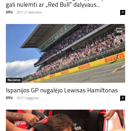
gali nulemti ar „Red Bull” dalyvaus...
STFU
-
2017 21 balandžio
0
Naujienos
Ispanijos GP nugalėjo Lewisas Hamiltonas
STFU
-
2017 14 gegužės
9