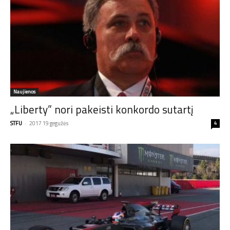
Naujienos
„Liberty” nori pakeisti konkordo sutartį
STFU
-
2017 19 gegužės
4