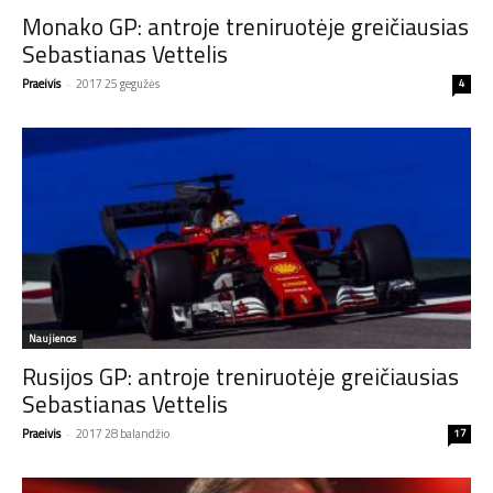
Monako GP: antroje treniruotėje greičiausias
Sebastianas Vettelis
Praeivis
-
2017 25 gegužės
4
Naujienos
Rusijos GP: antroje treniruotėje greičiausias
Sebastianas Vettelis
Praeivis
-
2017 28 balandžio
17