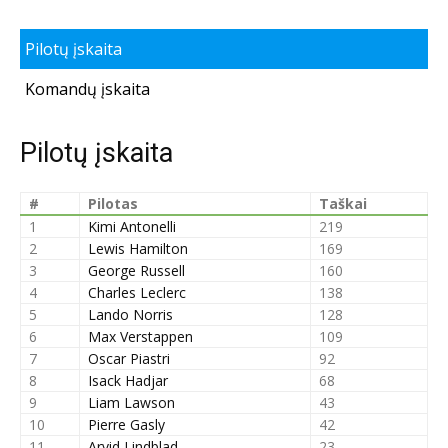
Pilotų įskaita
Komandų įskaita
Pilotų įskaita
#
Pilotas
Taškai
1
Kimi Antonelli
219
2
Lewis Hamilton
169
3
George Russell
160
4
Charles Leclerc
138
5
Lando Norris
128
6
Max Verstappen
109
7
Oscar Piastri
92
8
Isack Hadjar
68
9
Liam Lawson
43
10
Pierre Gasly
42
11
Arvid Lindblad
23