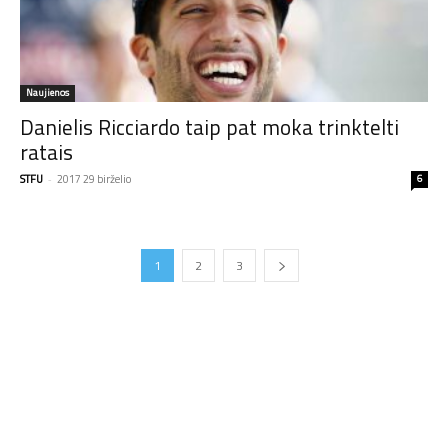
Naujienos
Danielis Ricciardo taip pat moka trinktelti
ratais
STFU
-
2017 29 birželio
6
1
2
3