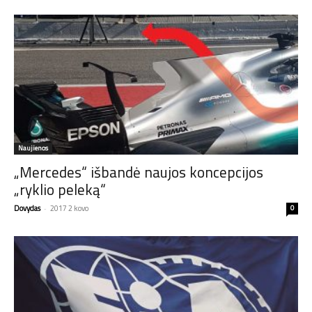
Naujienos
„Mercedes“ išbandė naujos koncepcijos
„ryklio peleką“
Dovydas
-
2017 2 kovo
0