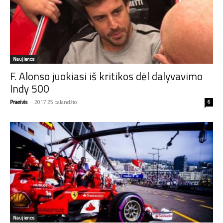
Naujienos
F. Alonso juokiasi iš kritikos dėl dalyvavimo
Indy 500
Praeivis
-
2017 25 balandžio
6
Naujienos