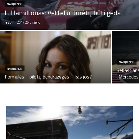
NAUJIENOS
L. Hamiltonas: Vetteliui turėtų būti gėda
evbi
-
2017 25 birželio
NAUJIENOS
NAUJIENOS
Sebastiana
Formulės 1 pilotų bendražygės – kas jos?
„Mercedes”