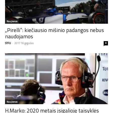
Naujienos
„Pirelli”: kiečiausio mišinio padangos nebus
naudojamos
STFU
-
2017 16 gegužės
8
Naujienos
H.Marko: 2020 metais įsigalioję taisyklės