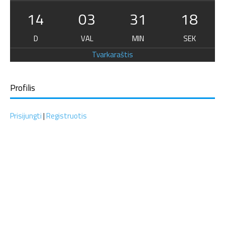
14
03
31
17
D
VAL
MIN
SEK
Tvarkaraštis
Profilis
Prisijungti
|
Registruotis