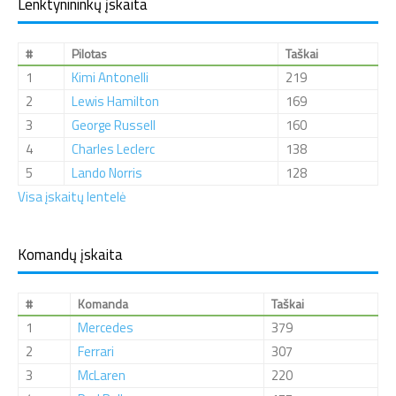
Lenktynininkų įskaita
#
Pilotas
Taškai
1
Kimi Antonelli
219
2
Lewis Hamilton
169
3
George Russell
160
4
Charles Leclerc
138
5
Lando Norris
128
Visa įskaitų lentelė
Komandų įskaita
#
Komanda
Taškai
1
Mercedes
379
2
Ferrari
307
3
McLaren
220