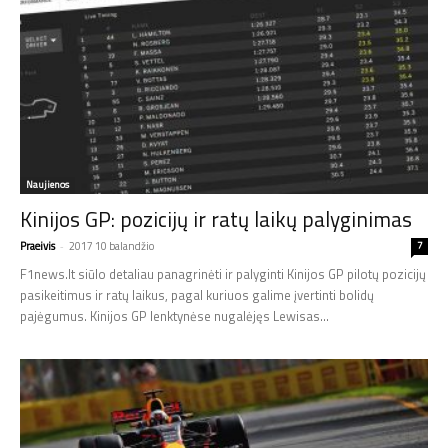
Naujienos
Kinijos GP: pozicijų ir ratų laikų palyginimas
Praeivis
-
2017 10 balandžio
7
F1news.lt siūlo detaliau panagrinėti ir palyginti Kinijos GP pilotų pozicijų
pasikeitimus ir ratų laikus, pagal kuriuos galime įvertinti bolidų
pajėgumus. Kinijos GP lenktynėse nugalėjęs Lewisas...