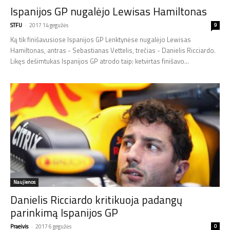
Ispanijos GP nugalėjo Lewisas Hamiltonas
STFU
-
2017 14 gegužės
9
Ką tik finišavusiose Ispanijos GP Lenktynėse nugalėjo Lewisas
Hamiltonas, antras - Sebastianas Vettelis, trečias - Danielis Ricciardo.
Likęs dešimtukas Ispanijos GP atrodo taip: ketvirtas finišavo...
Naujienos
Danielis Ricciardo kritikuoja padangų
parinkimą Ispanijos GP
Praeivis
-
2017 6 gegužės
0