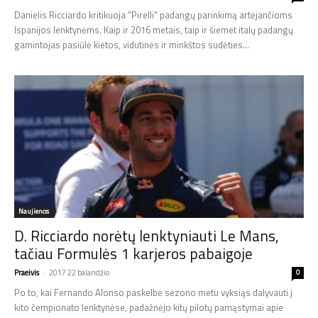
Danielis Ricciardo kritikuoja "Pirelli" padangų parinkimą artėjančioms
Ispanijos lenktynėms. Kaip ir 2016 metais, taip ir šiemet italų padangų
gamintojas pasiūlė kietos, vidutinės ir minkštos sudėties...
Naujienos
D. Ricciardo norėtų lenktyniauti Le Mans,
tačiau Formulės 1 karjeros pabaigoje
Praeivis
-
2017 22 balandžio
0
Po to, kai Fernando Alonso paskelbė sezono metu vyksiąs dalyvauti į
kito čempionato lenktynėse, padažnėjo kitų pilotų pamąstymai apie