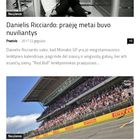
Naujienos
Danielis Ricciardo: praėję metai buvo
nuviliantys
Praeivis
-
2017 22 gegužės
10
Danielis Ricciardo sako, kad Monako GP yra jo mėgstamiausios
lenktynės kalendriuje, pagrinde dėl siaurų ir vingiuotų gatvių, bei arti
esančių sienų. "Red Bull" lenktynininkas praėjusiais...
Naujienos