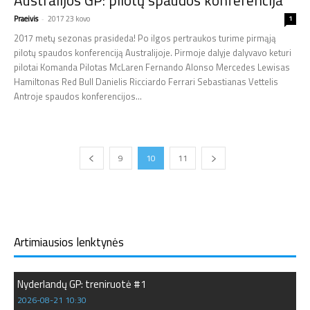
Praeivis
-
2017 23 kovo
1
2017 metų sezonas prasideda! Po ilgos pertraukos turime pirmąją
pilotų spaudos konferenciją Australijoje. Pirmoje dalyje dalyvavo keturi
pilotai Komanda Pilotas McLaren Fernando Alonso Mercedes Lewisas
Hamiltonas Red Bull Danielis Ricciardo Ferrari Sebastianas Vettelis
Antroje spaudos konferencijos...
9
10
11
Artimiausios lenktynės
Nyderlandų GP: treniruotė #1
2026-08-21 10:30