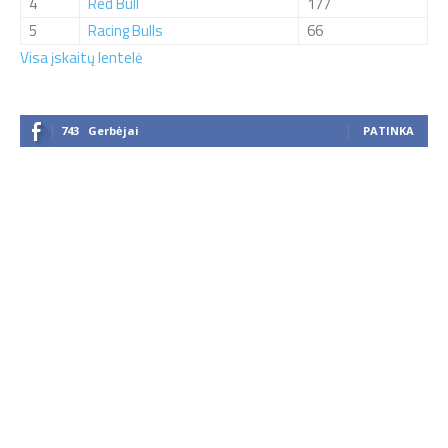
4
Red Bull
177
5
Racing Bulls
66
Visa įskaitų lentelė
743
Gerbėjai
PATINKA