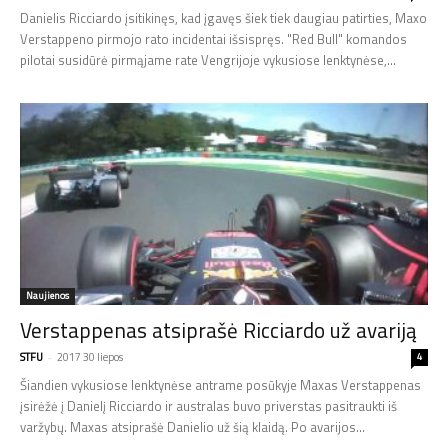
Danielis Ricciardo įsitikinęs, kad įgavęs šiek tiek daugiau patirties, Maxo
Verstappeno pirmojo rato incidentai išsispręs. "Red Bull" komandos
pilotai susidūrė pirmąjame rate Vengrijoje vykusiose lenktynėse,...
Naujienos
Verstappenas atsiprašė Ricciardo už avariją
STFU
-
2017 30 liepos
4
Šiandien vykusiose lenktynėse antrame posūkyje Maxas Verstappenas
įsirėžė į Danielį Ricciardo ir australas buvo priverstas pasitraukti iš
varžybų. Maxas atsiprašė Danielio už šią klaidą. Po avarijos...