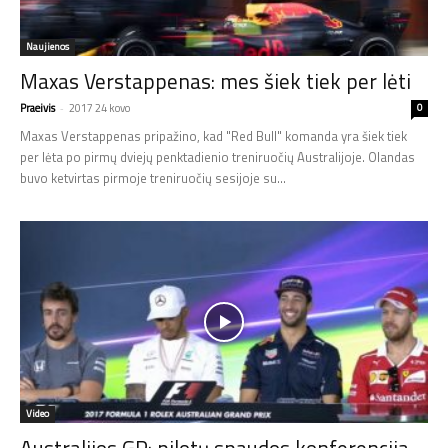
Naujienos
Maxas Verstappenas: mes šiek tiek per lėti
Praeivis
-
2017 24 kovo
0
Maxas Verstappenas pripažino, kad "Red Bull" komanda yra šiek tiek
per lėta po pirmų dviejų penktadienio treniruočių Australijoje. Olandas
buvo ketvirtas pirmoje treniruočių sesijoje su...
Video
Australijos GP: pilotų spaudos konferencija