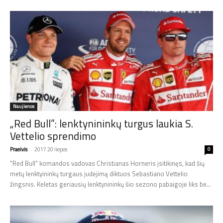
Naujienos
„Red Bull”: lenktynininkų turgus laukia S.
Vettelio sprendimo
Praeivis
-
2017 20 liepos
0
"Red Bull" komandos vadovas Christianas Horneris įsitikinęs, kad šių
metų lenktyininkų turgaus judėjimą diktuos Sebastiano Vettelio
žingsnis. Keletas geriausių lenktynininkų šio sezono pabaigoje liks be...