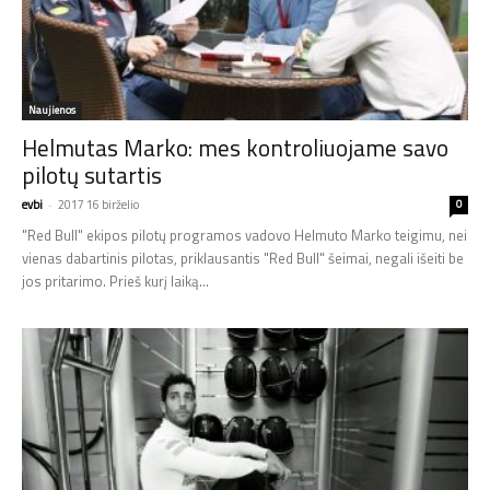
Naujienos
Helmutas Marko: mes kontroliuojame savo
pilotų sutartis
evbi
-
2017 16 birželio
0
"Red Bull" ekipos pilotų programos vadovo Helmuto Marko teigimu, nei
vienas dabartinis pilotas, priklausantis "Red Bull" šeimai, negali išeiti be
jos pritarimo. Prieš kurį laiką...