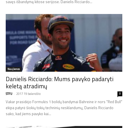
savęs išbandymą kitose serijose. Danielis Ricciardo...
Naujienos
Danielis Ricciardo: Mums pavyko padaryti
keletą atradimų
STFU
-
2017 19 balandžio
0
Vakar prasidėjo Formulės 1 bolidų bandymai Bahreine ir nors "Red Bull"
ekipa patyrė šiokių tokių techninių nesklandumų, Danielis Ricciardo
sako, kad jiems pavyko kai...