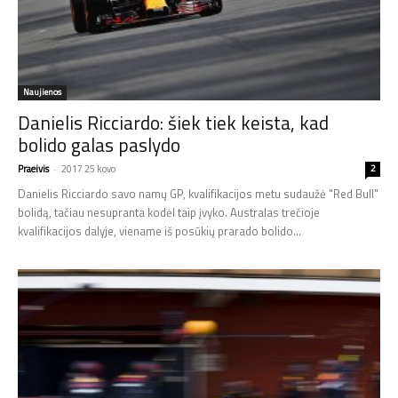
Naujienos
Danielis Ricciardo: šiek tiek keista, kad
bolido galas paslydo
Praeivis
-
2017 25 kovo
2
Danielis Ricciardo savo namų GP, kvalifikacijos metu sudaužė "Red Bull"
bolidą, tačiau nesupranta kodėl taip įvyko. Australas trečioje
kvalifikacijos dalyje, viename iš posūkių prarado bolido...