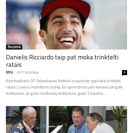
Naujienos
Danielis Ricciardo taip pat moka trinktelti
ratais
STFU
-
2017 29 birželio
6
Azerbaidžano GP Sebastianas Vettelis nusprendė specialiai trinktelti
ratais į Lewiso Hamiltono bolidą Šis sprendimas jam kainavo pergalę
lenktynėse, jis gavo nuobaudą lenktynėse, gavo 3 baudos...