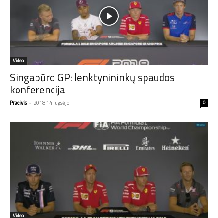
Video
Singapūro GP: lenktynininkų spaudos
konferencija
Praeivis
-
2018 14 rugsėjo
0
Video