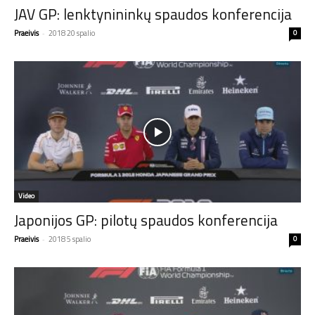
JAV GP: lenktynininkų spaudos konferencija
Praeivis
-
2018 20 spalio
0
Video
Japonijos GP: pilotų spaudos konferencija
Praeivis
-
2018 5 spalio
0