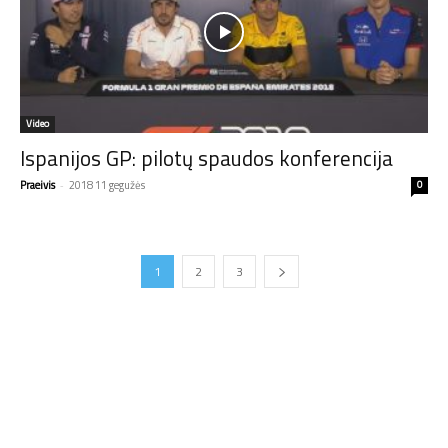
Video
Ispanijos GP: pilotų spaudos konferencija
Praeivis
-
2018 11 gegužės
0
1
2
3