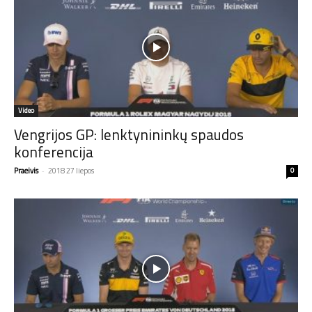
Video
Vengrijos GP: lenktynininkų spaudos
konferencija
Praeivis
-
2018 27 liepos
0