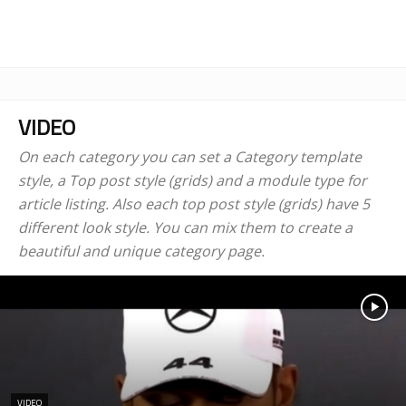
VIDEO
On each category you can set a Category template
style, a Top post style (grids) and a module type for
article listing. Also each top post style (grids) have 5
different look style. You can mix them to create a
beautiful and unique category page.
VIDEO