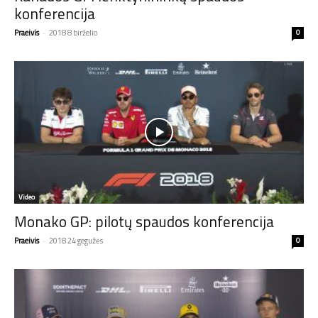
konferencija
Praeivis
-
2018 8 birželio
0
Video
Monako GP: pilotų spaudos konferencija
Praeivis
-
2018 24 gegužės
0