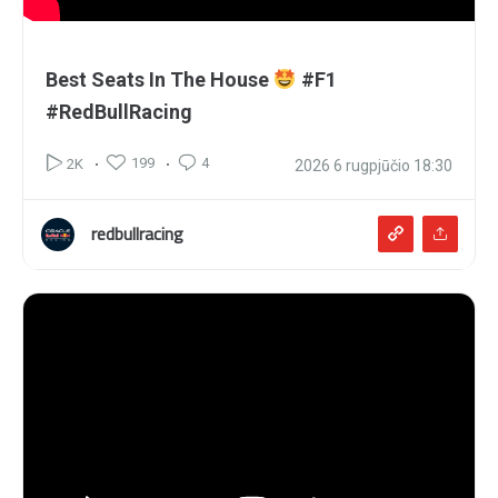
Best Seats In The House
#F1
#RedBullRacing
199
4
2K
2026 6 rugpjūčio 18:30
redbullracing