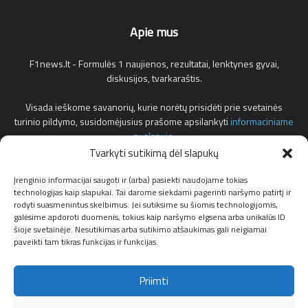
Apie mus
F1news.lt - Formulės 1 naujienos, rezultatai, lenktynes gyvai,
diskusijos, tvarkaraštis.
Visada ieškome savanorių, kurie norėtų prisidėti prie svetainės
turinio pildymo, susidomėjusius prašome apsilankyti
informaciniame
puslapyje
.
Tvarkyti sutikimą dėl slapukų
Reklamos klausimais teirautis žemiau nurodytu elektroniniu pašto
adresu.
Įrenginio informacijai saugoti ir (arba) pasiekti naudojame tokias
technologijas kaip slapukai. Tai darome siekdami pagerinti naršymo patirtį ir
rodyti suasmenintus skelbimus. Jei sutiksime su šiomis technologijomis,
Susisiekite:
info@f1news.lt
galėsime apdoroti duomenis, tokius kaip naršymo elgsena arba unikalūs ID
šioje svetainėje. Nesutikimas arba sutikimo atšaukimas gali neigiamai
paveikti tam tikras funkcijas ir funkcijas.
Sekite mus
Priimti