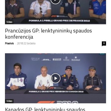
Video
Prancūzijos GP: lenktynininkų spaudos
konferencija
Praeivis
-
2018 22 birželio
0
Video
Kanados GP: lenktynininkų spaudos