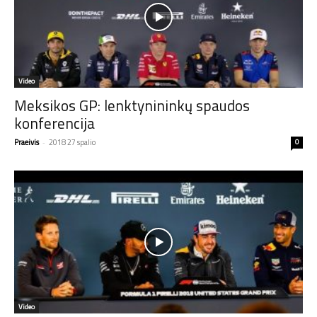
Video
Meksikos GP: lenktynininkų spaudos
konferencija
Praeivis
-
2018 27 spalio
0
Video