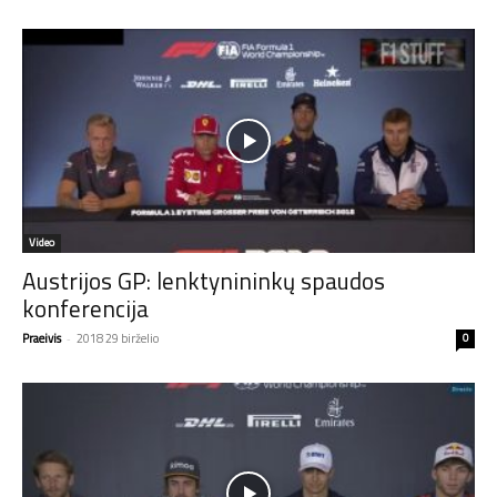
Video
Austrijos GP: lenktynininkų spaudos
konferencija
Praeivis
-
2018 29 birželio
0