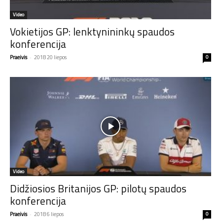
Video
Vokietijos GP: lenktynininkų spaudos
konferencija
Praeivis
-
2018 20 liepos
0
Video
Didžiosios Britanijos GP: pilotų spaudos
konferencija
Praeivis
-
2018 6 liepos
0