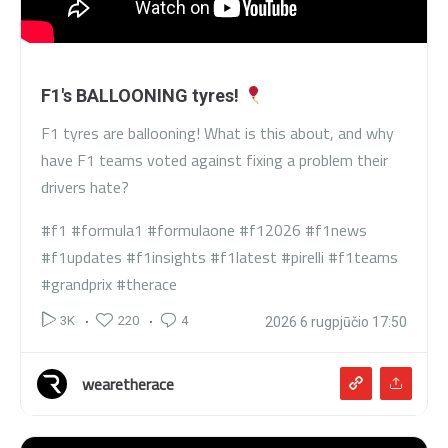
F1's BALLOONING tyres!
F1 tyres are ballooning! What is this about, and why
have F1 teams voted against fixing a problem their
drivers hate?
#f1 #formula1 #formulaone #f12026 #f1news
#f1updates #f1insights #f1latest #pirelli #f1teams
#grandprix #therace
220
4
3K
2026 6 rugpjūčio 17:50
wearetherace