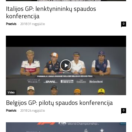
Italijos GP: lenktynininkų spaudos
konferencija
Praeivis
-
2018 31 rugpjūčio
0
Video
Belgijos GP: pilotų spaudos konferencija
Praeivis
-
2018 24 rugpjūčio
0