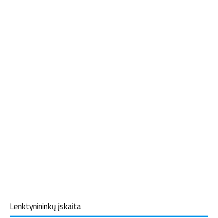
Lenktynininkų įskaita