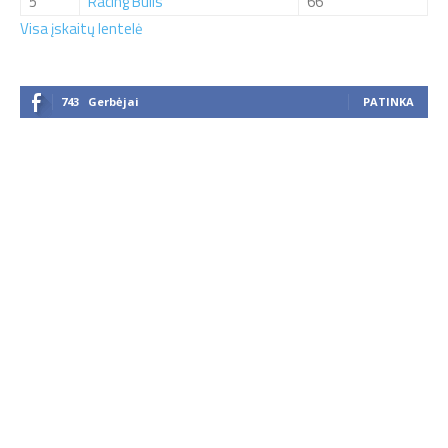
5
Racing Bulls
66
Visa įskaitų lentelė
743
Gerbėjai
PATINKA