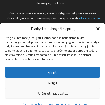
diskusijos, tvarkaraštis.
Visada ieškome savanorių, kurie norėtų prisidėti prie svetainės
turinio pildymo, susidomėjusius prašome apsilankyti
informaciniame
puslapyje
.
Tvarkyti sutikimą dėl slapukų
Reklamos klausimais teirautis žemiau nurodytu elektroniniu pašto
adresu.
Įrenginio informacijai saugoti ir (arba) pasiekti naudojame tokias
technologijas kaip slapukai. Tai darome siekdami pagerinti naršymo patirtį ir
rodyti suasmenintus skelbimus. Jei sutiksime su šiomis technologijomis,
Susisiekite:
info@f1news.lt
galėsime apdoroti duomenis, tokius kaip naršymo elgsena arba unikalūs ID
šioje svetainėje. Nesutikimas arba sutikimo atšaukimas gali neigiamai
paveikti tam tikras funkcijas ir funkcijas.
Sekite mus
Priimti
Neigti
Peržiūrėti nuostatas
Apie mus
Privatumo politika
Partneriai
Slapukų politika (ES)
Slapukų politika
Privatumo politika
Apie mus
© F1news.lt