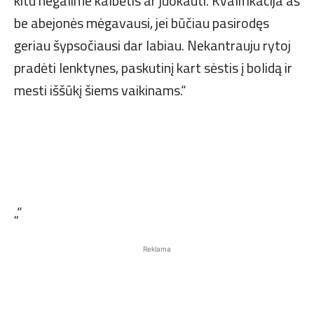
kitu negalime kalbėtis ar juokauti. Kvalifikacija aš
be abejonės mėgavausi, jei būčiau pasirodęs
geriau šypsočiausi dar labiau. Nekantrauju rytoj
pradėti lenktynes, paskutinį kart sėstis į bolidą ir
mesti iššūkį šiems vaikinams.“
„“
Reklama