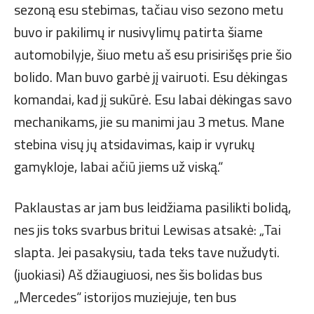
sezoną esu stebimas, tačiau viso sezono metu
buvo ir pakilimų ir nusivylimų patirta šiame
automobilyje, šiuo metu aš esu prisirišęs prie šio
bolido. Man buvo garbė jį vairuoti. Esu dėkingas
komandai, kad jį sukūrė. Esu labai dėkingas savo
mechanikams, jie su manimi jau 3 metus. Mane
stebina visų jų atsidavimas, kaip ir vyrukų
gamykloje, labai ačiū jiems už viską.“
Paklaustas ar jam bus leidžiama pasilikti bolidą,
nes jis toks svarbus britui Lewisas atsakė: „Tai
slapta. Jei pasakysiu, tada teks tave nužudyti.
(juokiasi) Aš džiaugiuosi, nes šis bolidas bus
„Mercedes“ istorijos muziejuje, ten bus