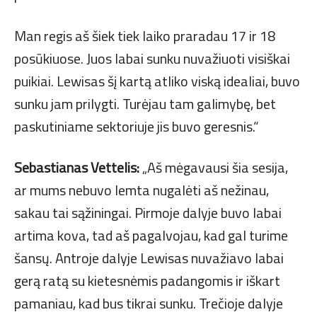
Man regis aš šiek tiek laiko praradau 17 ir 18
posūkiuose. Juos labai sunku nuvažiuoti visiškai
puikiai. Lewisas šį kartą atliko viską idealiai, buvo
sunku jam prilygti. Turėjau tam galimybę, bet
paskutiniame sektoriuje jis buvo geresnis.“
Sebastianas Vettelis:
„Aš mėgavausi šia sesija,
ar mums nebuvo lemta nugalėti aš nežinau,
sakau tai sąžiningai. Pirmoje dalyje buvo labai
artima kova, tad aš pagalvojau, kad gal turime
šansų. Antroje dalyje Lewisas nuvažiavo labai
gerą ratą su kietesnėmis padangomis ir iškart
pamaniau, kad bus tikrai sunku. Trečioje dalyje