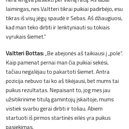
laimingas, nes Valtteri tikrai puikiai padirbėjo, esu
tikras iš visų jėgų spaudė ir Sebas. Aš džiaugiuosi,
kad man teko dirbti ir lenktyniauti su tokiais
vyrukais šiemet.“
Valtteri Bottas:
„Be abejonės aš taikiausi į „pole“.
Kaip pamenat pernai man čia puikiai sekėsi,
tačiau negalėjau to pakartoti šiemet. Antra
pozicija nebuvo tai ko aš tikėjausi, bet mums tai
puikus rezultatas. Nepaisant to, jog mes jau
užsitikrinime titulą gamintojų įskaitoje, mums
vistiek svarbu gerai dirbti ir toliau. Abiem
startuoti iš pirmos startinės eilės yra puikus
pasiekimas.