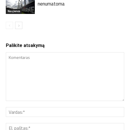
nenumatoma
Naujienos
Palikite atsakymą