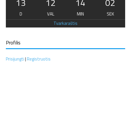
13
12
14
01
D
VAL
MIN
SEK
Tvarkaraštis
Profilis
Prisijungti
|
Registruotis