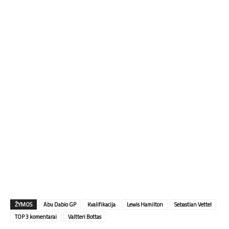
ŽYMOS
Abu Dabio GP
Kvalifikacija
Lewis Hamilton
Sebastian Vettel
TOP 3 komentarai
Valtteri Bottas