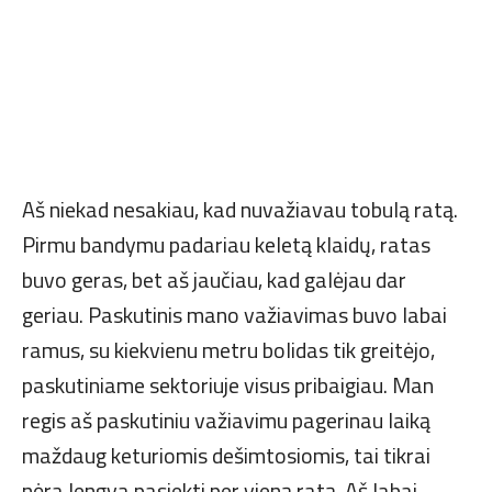
Aš niekad nesakiau, kad nuvažiavau tobulą ratą.
Pirmu bandymu padariau keletą klaidų, ratas
buvo geras, bet aš jaučiau, kad galėjau dar
geriau. Paskutinis mano važiavimas buvo labai
ramus, su kiekvienu metru bolidas tik greitėjo,
paskutiniame sektoriuje visus pribaigiau. Man
regis aš paskutiniu važiavimu pagerinau laiką
maždaug keturiomis dešimtosiomis, tai tikrai
nėra lengva pasiekti per vieną ratą. Aš labai