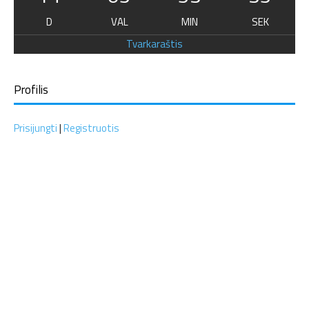
D
VAL
MIN
SEK
Tvarkaraštis
Profilis
Prisijungti
|
Registruotis