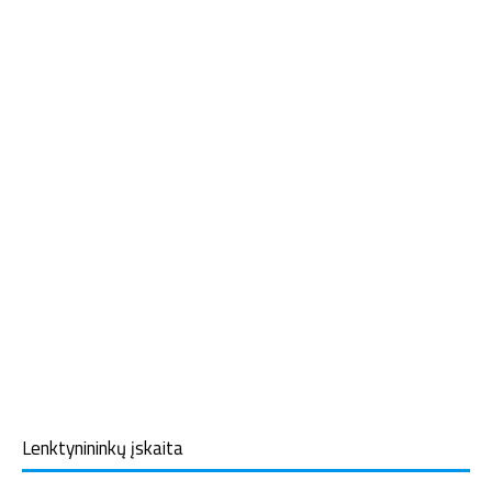
Lenktynininkų įskaita