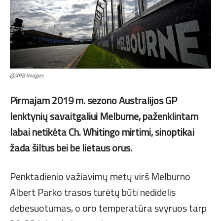
@XPB Images
Pirmajam 2019 m. sezono Australijos GP
lenktynių savaitgaliui Melburne, paženklintam
labai netikėta Ch. Whitingo mirtimi, sinoptikai
žada šiltus bei be lietaus orus.
Penktadienio važiavimų metų virš Melburno
Albert Parko trasos turėtų būti nedidelis
debesuotumas, o oro temperatūra svyruos tarp