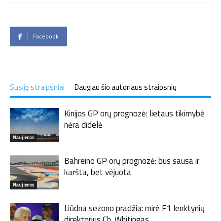
Facebook
Susiję straipsniai
Daugiau šio autoriaus straipsnių
Kinijos GP orų prognozė: lietaus tikimybė
nėra didelė
Naujienos
Bahreino GP orų prognozė: bus sausa ir
karšta, bet vėjuota
Naujienos
Liūdna sezono pradžia: mirė F1 lenktynių
direktorius Ch. Whitingas