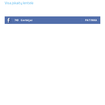
Visa įskaitų lentelė
743
Gerbėjai
PATINKA