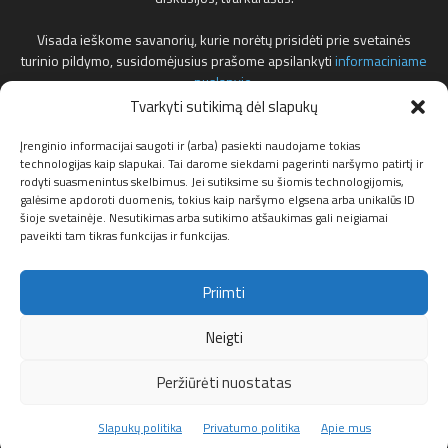
Visada ieškome savanorių, kurie norėtų prisidėti prie svetainės
turinio pildymo, susidomėjusius prašome apsilankyti
informaciniame
puslapyje
.
Tvarkyti sutikimą dėl slapukų
Reklamos klausimais teirautis žemiau nurodytu elektroniniu pašto
adresu.
Įrenginio informacijai saugoti ir (arba) pasiekti naudojame tokias
technologijas kaip slapukai. Tai darome siekdami pagerinti naršymo patirtį ir
rodyti suasmenintus skelbimus. Jei sutiksime su šiomis technologijomis,
Susisiekite:
info@f1news.lt
galėsime apdoroti duomenis, tokius kaip naršymo elgsena arba unikalūs ID
šioje svetainėje. Nesutikimas arba sutikimo atšaukimas gali neigiamai
paveikti tam tikras funkcijas ir funkcijas.
Sekite mus
Priimti
Neigti
Peržiūrėti nuostatas
Apie mus
Privatumo politika
Partneriai
Slapukų politika (ES)
Slapukų politika
Privatumo politika
Apie mus
© F1news.lt