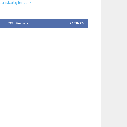
sa įskaitų lentelė
743
Gerbėjai
PATINKA