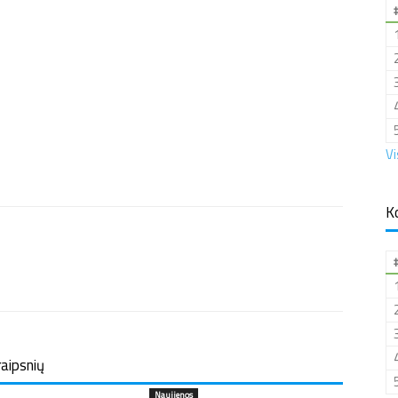
Vi
K
raipsnių
Naujienos