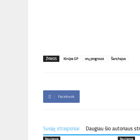
ŽYMOS
Kinijos GP
orų prognozė
Šanchajus
Facebook
Susiję straipsniai
Daugiau šio autoriaus st
Naujienos
Naujienos