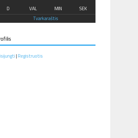
D
VAL
MIN
SEK
Tvarkaraštis
ofilis
isijungti
|
Registruotis