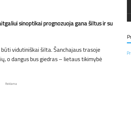
tgaliui sinoptikai prognozuoja gana šiltus ir su
Pr
būti vidutiniškai šilta. Šanchajaus trasoje
Pr
nių, o dangus bus giedras – lietaus tikimybė
Reklama