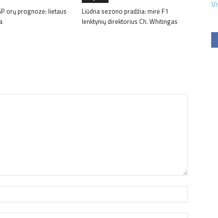
Vi
GP orų prognozė: lietaus
Liūdna sezono pradžia: mirė F1
a
lenktynių direktorius Ch. Whitingas