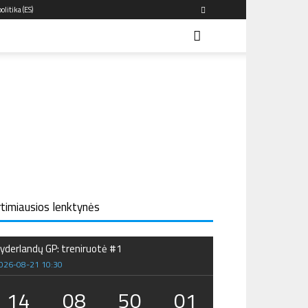
olitika (ES)
rtimiausios lenktynės
yderlandų GP: treniruotė #1
026-08-21 10:30
14
08
50
01