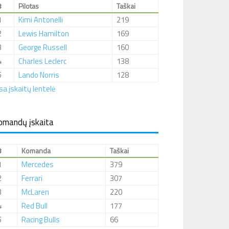
#
Pilotas
Taškai
1
Kimi Antonelli
219
2
Lewis Hamilton
169
3
George Russell
160
4
Charles Leclerc
138
5
Lando Norris
128
sa įskaitų lentelė
omandų įskaita
#
Komanda
Taškai
1
Mercedes
379
2
Ferrari
307
3
McLaren
220
4
Red Bull
177
5
Racing Bulls
66