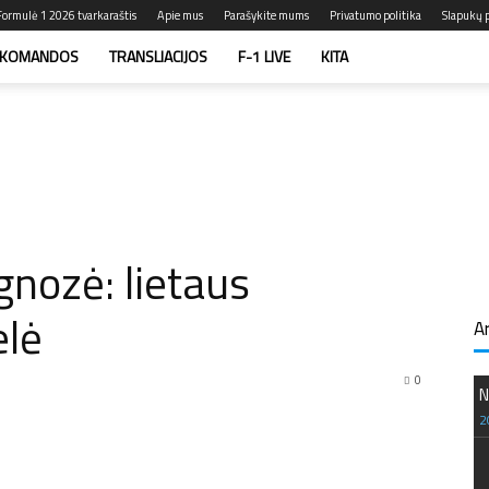
Formulė 1 2026 tvarkaraštis
Apie mus
Parašykite mums
Privatumo politika
Slapukų p
KOMANDOS
TRANSLIACIJOS
F-1 LIVE
KITA
gnozė: lietaus
elė
A
0
N
2