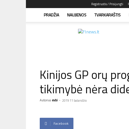
Registruotis / Prisijungti
PRADŽIA
NAUJIENOS
TVARKARAŠTIS
F1news.lt
–
sužinok
pirmas!
Kinijos GP orų pro
tikimybė nėra did
Autorius
evbi
-
2019 11 balandžio
Facebook