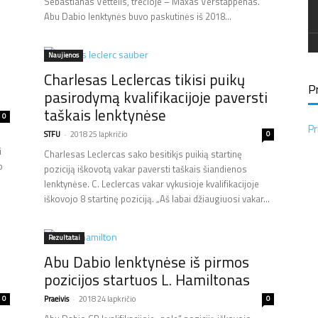
Sebastianas Vettelis, trečioje – Maxas Verstappenas.
Abu Dabio lenktynės buvo paskutinės iš 2018...
Naujienos
Charlesas Leclercas tikisi puikų
Pr
pasirodymą kvalifikacijoje paversti
taškais lenktynėse
0
Pr
STFU
-
2018 25 lapkričio
0
i
Charlesas Leclercas sako besitikįs puikią startinę
o
poziciją iškovotą vakar paversti taškais šiandienos
lenktynėse. C. Leclercas vakar vykusioje kvalifikacijoje
iškovojo 8 startinę poziciją. „Aš labai džiaugiuosi vakar...
Rezultatai
Abu Dabio lenktynėse iš pirmos
pozicijos startuos L. Hamiltonas
0
Praeivis
-
2018 24 lapkričio
0