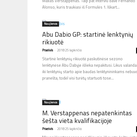
Maxas Verstappenas. Taip pat interviu davė Fernando
Alonso, kuris traukiasi iš Formulės 1. Iškart...
Naujienos
Abu Dabio GP: startinė lenktynių
rikiuotė
Praeivis
-
2018 25 lapkričio
Startinė lenktynių rikiuotė paskutinėse sezono
lenktynėse Abu Dabyje išlieka nepakitusi. Likus valanda
iki lenktynių starto apie baudas lenktynininkams nebuv
pranešta, todėl visi turėtų startuoti tose...
Naujienos
M. Verstappenas nepatenkintas
šešta vieta kvalifikacijoje
Praeivis
-
2018 25 lapkričio