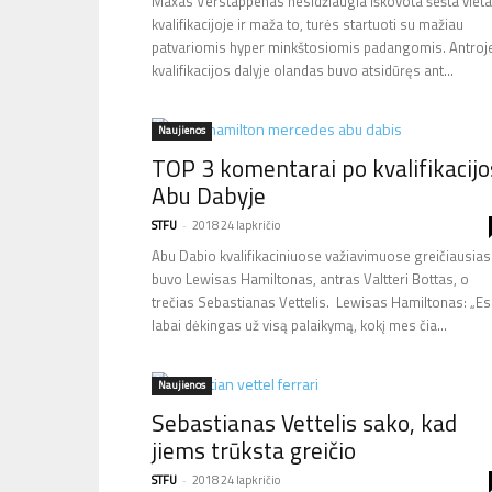
Maxas Verstappenas nesidžiaugia iškovota šešta vieta
kvalifikacijoje ir maža to, turės startuoti su mažiau
patvariomis hyper minkštosiomis padangomis. Antroj
kvalifikacijos dalyje olandas buvo atsidūręs ant...
Naujienos
TOP 3 komentarai po kvalifikacijo
Abu Dabyje
STFU
-
2018 24 lapkričio
Abu Dabio kvalifikaciniuose važiavimuose greičiausias
buvo Lewisas Hamiltonas, antras Valtteri Bottas, o
trečias Sebastianas Vettelis. Lewisas Hamiltonas: „E
labai dėkingas už visą palaikymą, kokį mes čia...
Naujienos
Sebastianas Vettelis sako, kad
jiems trūksta greičio
STFU
-
2018 24 lapkričio