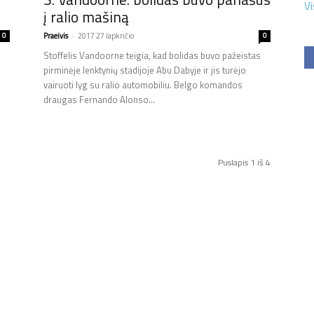
Vi
į ralio mašiną
0
Praeivis
-
2017 27 lapkričio
0
Stoffelis Vandoorne teigia, kad bolidas buvo pažeistas
pirminėje lenktynių stadijoje Abu Dabyje ir jis turėjo
vairuoti lyg su ralio automobiliu. Belgo komandos
draugas Fernando Alonso...
Puslapis 1 iš 4