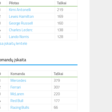
#
Pilotas
Taškai
1
Kimi Antonelli
219
2
Lewis Hamilton
169
3
George Russell
160
4
Charles Leclerc
138
5
Lando Norris
128
sa įskaitų lentelė
omandų įskaita
#
Komanda
Taškai
1
Mercedes
379
2
Ferrari
307
3
McLaren
220
4
Red Bull
177
5
Racing Bulls
66