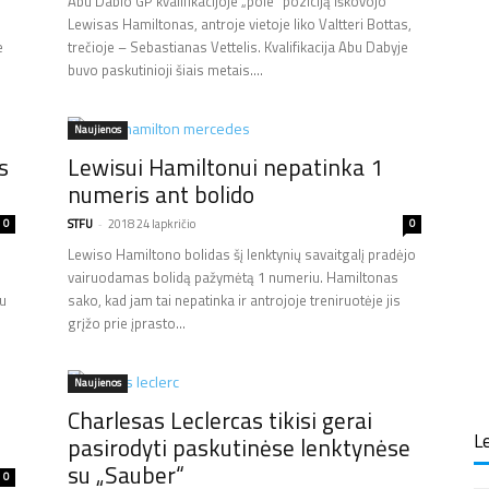
Abu Dabio GP kvalifikacijoje „pole“ poziciją iškovojo
Lewisas Hamiltonas, antroje vietoje liko Valtteri Bottas,
e
trečioje – Sebastianas Vettelis. Kvalifikacija Abu Dabyje
buvo paskutinioji šiais metais....
Naujienos
s
Lewisui Hamiltonui nepatinka 1
numeris ant bolido
0
STFU
-
2018 24 lapkričio
0
Lewiso Hamiltono bolidas šį lenktynių savaitgalį pradėjo
vairuodamas bolidą pažymėtą 1 numeriu. Hamiltonas
su
sako, kad jam tai nepatinka ir antrojoje treniruotėje jis
grįžo prie įprasto...
Naujienos
Charlesas Leclercas tikisi gerai
Le
pasirodyti paskutinėse lenktynėse
su „Sauber“
0