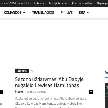
ormulė 1 2026 tvarkaraštis
Apie mus
Parašykite mums
Privatumo politika
Slapukų po
KOMANDOS
TRANSLIACIJOS
F-1 LIVE
KITA
Rezultatai
A
Sezono uždarymas: Abu Dabyje
nugalėjo Lewisas Hamiltonas
N
0
Praeivis
-
2018 25 lapkričio
0
2
Paskutinėse sezono lenktynėse Abu Dabyje pergalę
as
iškovojo Lewisas Hamiltonas, antroje vietoje liko