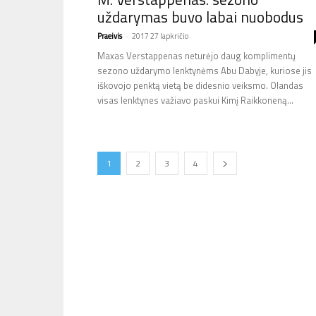
uždarymas buvo labai nuobodus
Praeivis
-
2017 27 lapkričio
Maxas Verstappenas neturėjo daug komplimentų
sezono uždarymo lenktynėms Abu Dabyje, kuriose jis
iškovojo penktą vietą be didesnio veiksmo. Olandas
visas lenktynes važiavo paskui Kimį Raikkoneną...
1
2
3
4