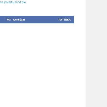
sa įskaitų lentelė
743
Gerbėjai
PATINKA