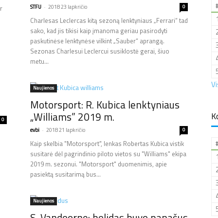
STFU
-
2018 23 lapkričio
0
r
Charlesas Leclercas kitą sezoną lenktyniaus „Ferrari“ tad
sako, kad jis tikisi kaip įmanoma geriau pasirodyti
paskutinėse lenktynėse vilkint „Sauber“ aprangą.
Sezonas Charlesui Leclercui susiklostė gerai, šiuo
metu...
Vi
Naujienos
Motorsport: R. Kubica lenktyniaus
„Williams” 2019 m.
K
0
evbi
-
2018 21 lapkričio
0
Kaip skelbia "Motorsport", lenkas Robertas Kubica vistik
susitarė dėl pagrindinio piloto vietos su "Williams" ekipa
2019 m. sezonui. "Motorsport" duomenimis, apie
pasiektą susitarimą bus...
Naujienos
S. Vandoorne: bolidas buvo panašus