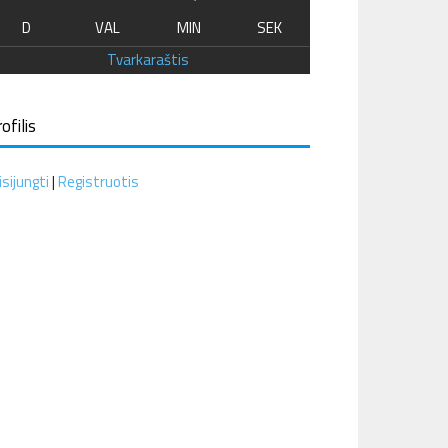
D
VAL
MIN
SEK
Tvarkaraštis
ofilis
isijungti
|
Registruotis