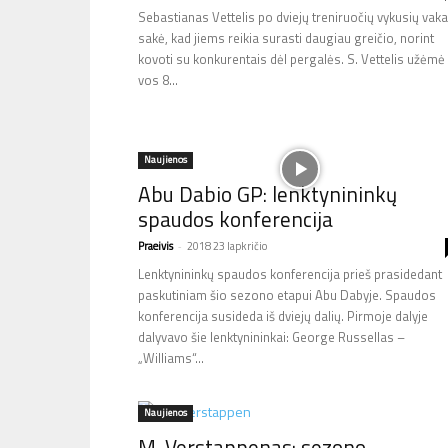
Sebastianas Vettelis po dviejų treniruočių vykusių vaka
sakė, kad jiems reikia surasti daugiau greičio, norint
kovoti su konkurentais dėl pergalės. S. Vettelis užėmė
vos 8...
Naujienos
Abu Dabio GP: lenktynininkų
spaudos konferencija
Praeivis
-
2018 23 lapkričio
Lenktynininkų spaudos konferencija prieš prasidedant
paskutiniam šio sezono etapui Abu Dabyje. Spaudos
konferencija susideda iš dviejų dalių. Pirmoje dalyje
dalyvavo šie lenktynininkai: George Russellas –
„Williams“...
Naujienos
M. Verstappenas: sezono