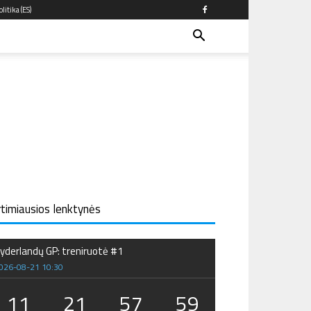
litika (ES)
rtimiausios lenktynės
yderlandų GP: treniruotė #1
026-08-21 10:30
11
21
57
58