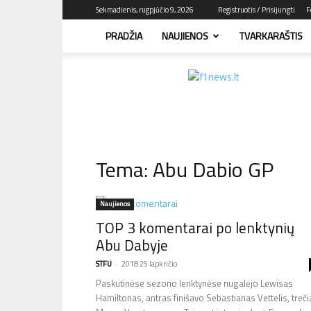
Sekmadienis, rugpjūčio 9, 2026
Registruotis / Prisijungti
F
PRADŽIA
NAUJIENOS
TVARKARAŠTIS
F1news.lt
–
sužinok
pirmas!
Tema: Abu Dabio GP
Naujienos
TOP 3 komentarai po lenktynių
Abu Dabyje
STFU
-
2018 25 lapkričio
Paskutinėse sezono lenktynėse nugalėjo Lewisas
Hamiltonas, antras finišavo Sebastianas Vettelis, treči