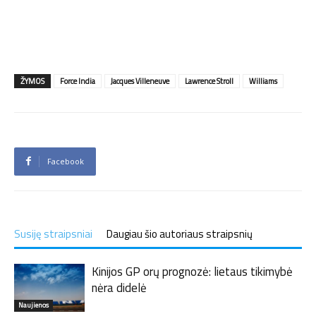
ŽYMOS
Force India
Jacques Villeneuve
Lawrence Stroll
Williams
Facebook
Susiję straipsniai
Daugiau šio autoriaus straipsnių
Kinijos GP orų prognozė: lietaus tikimybė
nėra didelė
Naujienos