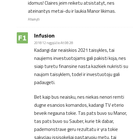
idomus! Claires jeim reiketu atsistatyt, nes
ateinantys metai-du ir laukia Manor likimas.
Atsakyti
Infusion
2018 12 rugpjūčio At 08:28
Kadangi dar neaiskios 2021 taisykles, tai
naujiems investuotojams gali pakisti koja, nes
siaip turetu finansine nasta kazkiek nukristi su
naujom taisyklem, todel ir investuotoju gali
padaugeti.
Bet kaip bus neaisku, nes niekas nenori remti
dugne esancios komandos, kadangi TV eterio
beveik negauna tokie. Tas pats buvo su Manor,
tas pats buvo su Sauber, kurie tik dabar,
pademonstrave geru rezultatu ir yra tokie
sakyciau issisokeliai pastaruoju metu, tai