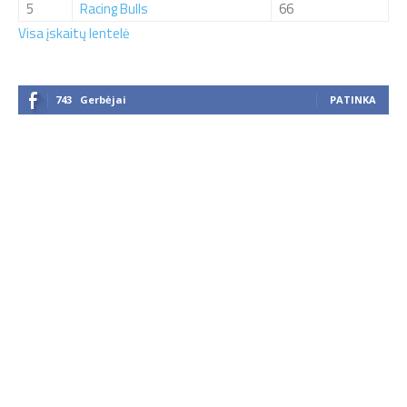
5
Racing Bulls
66
Visa įskaitų lentelė
743
Gerbėjai
PATINKA