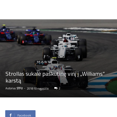
Strollas sukalė paskutinę vinį į „Williams“
karstą
Autorius
STFU
-
2
2018 10 rugpjūčio
Facebook