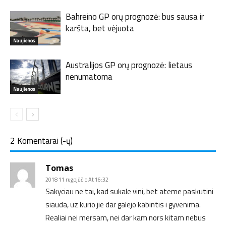
Bahreino GP orų prognozė: bus sausa ir
karšta, bet vėjuota
Naujienos
Australijos GP orų prognozė: lietaus
nenumatoma
Naujienos
2 Komentarai (-ų)
Tomas
2018 11 rugpjūčio At 16:32
Sakyciau ne tai, kad sukale vini, bet ateme paskutini
siauda, uz kurio jie dar galejo kabintis i gyvenima.
Realiai nei mersam, nei dar kam nors kitam nebus