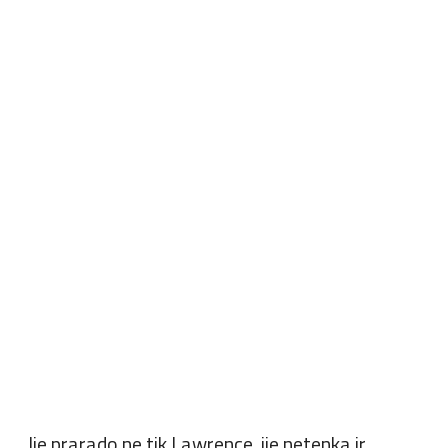
„Jie prarado ne tik Lawrence, jie netenka ir