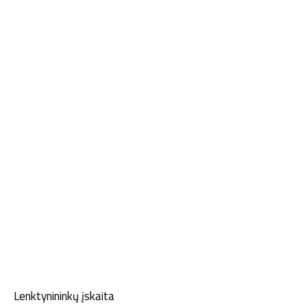
Lenktynininkų įskaita