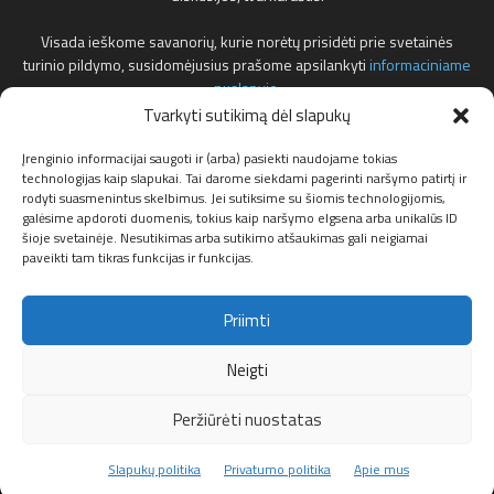
Visada ieškome savanorių, kurie norėtų prisidėti prie svetainės
turinio pildymo, susidomėjusius prašome apsilankyti
informaciniame
puslapyje
.
Tvarkyti sutikimą dėl slapukų
Reklamos klausimais teirautis žemiau nurodytu elektroniniu pašto
adresu.
Įrenginio informacijai saugoti ir (arba) pasiekti naudojame tokias
technologijas kaip slapukai. Tai darome siekdami pagerinti naršymo patirtį ir
rodyti suasmenintus skelbimus. Jei sutiksime su šiomis technologijomis,
Susisiekite:
info@f1news.lt
galėsime apdoroti duomenis, tokius kaip naršymo elgsena arba unikalūs ID
šioje svetainėje. Nesutikimas arba sutikimo atšaukimas gali neigiamai
paveikti tam tikras funkcijas ir funkcijas.
Sekite mus
Priimti
Neigti
Peržiūrėti nuostatas
Apie mus
Privatumo politika
Partneriai
Slapukų politika (ES)
Slapukų politika
Privatumo politika
Apie mus
© F1news.lt