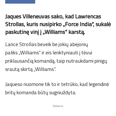
Jaques Villeneuvas sako, kad Lawrencas
Strollas, kuris nusipirko „Force India“, sukalė
paskutinę vinį į „Williams“ karstą.
Lance Strollas beveik be jokių abejonių
paliks „Williams“ ir eis lenktyniauti į tėvui
priklausančią komandą, taip nutraukdami pinigų
srautą skirtą „Williams“.
Jaqueso nuomone tik to ir tetrūko, kad legendinė
britų komanda būtų sugniuždyta.
Reklama