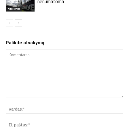
nenumatoma
Naujienos
Palikite atsakymą