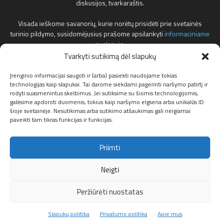
diskusijos, tvarkaraštis.
Visada ieškome savanorių, kurie norėtų prisidėti prie svetainės
turinio pildymo, susidomėjusius prašome apsilankyti
informaciniame
puslapyje
.
Tvarkyti sutikimą dėl slapukų
Reklamos klausimais teirautis žemiau nurodytu elektroniniu pašto
adresu.
Įrenginio informacijai saugoti ir (arba) pasiekti naudojame tokias
technologijas kaip slapukai. Tai darome siekdami pagerinti naršymo patirtį ir
rodyti suasmenintus skelbimus. Jei sutiksime su šiomis technologijomis,
Susisiekite:
info@f1news.lt
galėsime apdoroti duomenis, tokius kaip naršymo elgsena arba unikalūs ID
šioje svetainėje. Nesutikimas arba sutikimo atšaukimas gali neigiamai
paveikti tam tikras funkcijas ir funkcijas.
Sekite mus
Priimti
Neigti
Peržiūrėti nuostatas
Apie mus
Privatumo politika
Partneriai
Slapukų politika (ES)
Slapukų politika
Privatumo politika
Apie mus
© F1news.lt