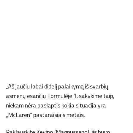
„Aš jaučiu labai didelį palaikymą iš svarbių
asmenų esančių Formulėje 1, sakykime taip,
niekam nėra paslaptis kokia situacija yra
„McLaren“ pastaraisiais metais.
Paklauskite Kevino (Magnusseno), jis buvo