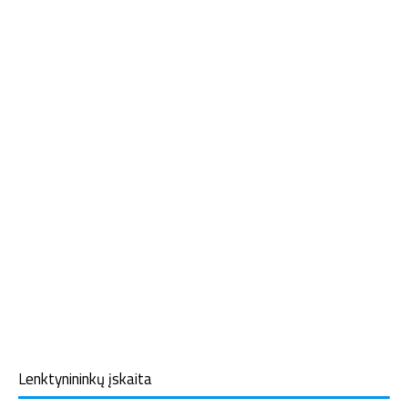
Lenktynininkų įskaita