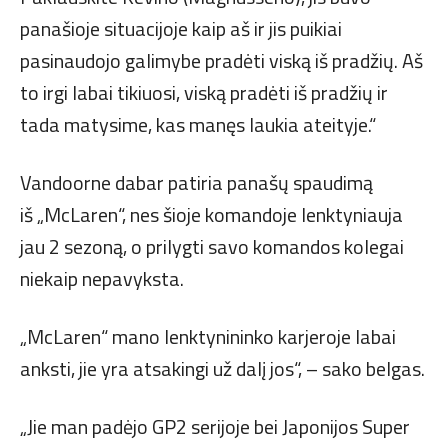
panašioje situacijoje kaip aš ir jis puikiai
pasinaudojo galimybe pradėti viską iš pradžių. Aš
to irgi labai tikiuosi, viską pradėti iš pradžių ir
tada matysime, kas manęs laukia ateityje.“
Vandoorne dabar patiria panašų spaudimą
iš „McLaren“, nes šioje komandoje lenktyniauja
jau 2 sezoną, o prilygti savo komandos kolegai
niekaip nepavyksta.
„McLaren“ mano lenktynininko karjeroje labai
anksti, jie yra atsakingi už dalį jos“, – sako belgas.
„Jie man padėjo GP2 serijoje bei Japonijos Super