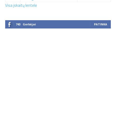
Visa įskaitų lentelė
743
Gerbėjai
PATINKA