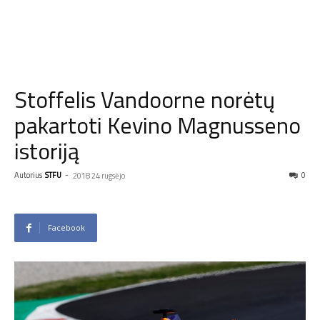
Stoffelis Vandoorne norėtų
pakartoti Kevino Magnusseno
istoriją
Autorius
STFU
-
0
2018 24 rugsėjo
Facebook