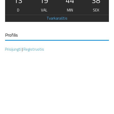
13
19
44
38
D
VAL
MIN
SEK
Tvarkaraštis
Profilis
Prisijungti
|
Registruotis