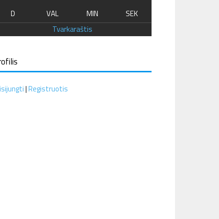
D
VAL
MIN
SEK
Tvarkaraštis
ofilis
isijungti
|
Registruotis