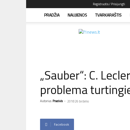
Registruotis / Prisijungti
PRADŽIA
NAUJIENOS
TVARKARAŠTIS
F1news.lt
–
sužinok
pirmas!
„Sauber“: C. Lecler
problema turting
Autorius
Praeivis
-
2018 26 birželio
Facebook