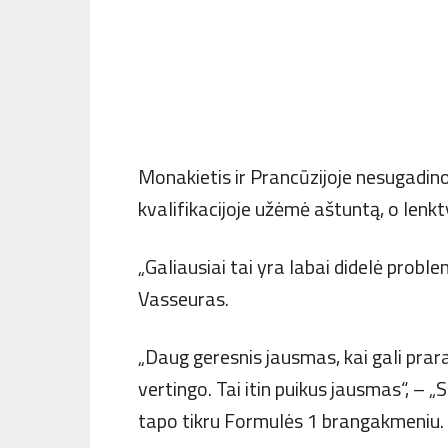
Monakietis ir Prancūzijoje nesugadino
kvalifikacijoje užėmė aštuntą, o lenk
„Galiausiai tai yra labai didelė problem
Vasseuras.
„Daug geresnis jausmas, kai gali prar
vertingo. Tai itin puikus jausmas“, – 
tapo tikru Formulės 1 brangakmeniu.