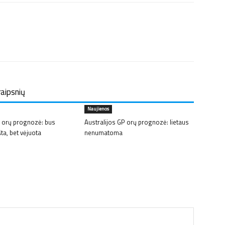
raipsnių
Naujienos
 orų prognozė: bus
Australijos GP orų prognozė: lietaus
šta, bet vėjuota
nenumatoma