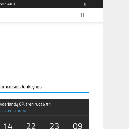
olitika (ES)
rtimiausios lenktynės
yderlandų GP: treniruotė #1
026-08-21 10:30
14
22
23
08