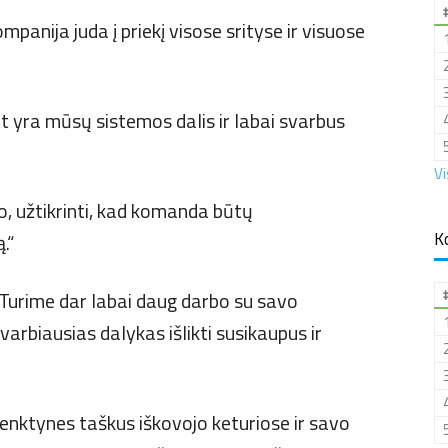
anija juda į priekį visose srityse ir visuose
pat yra mūsų sistemos dalis ir labai svarbus
Vi
 užtikrinti, kad komanda būtų
K
.“
. Turime dar labai daug darbo su savo
varbiausias dalykas išlikti susikaupus ir
lenktynes taškus iškovojo keturiose ir savo