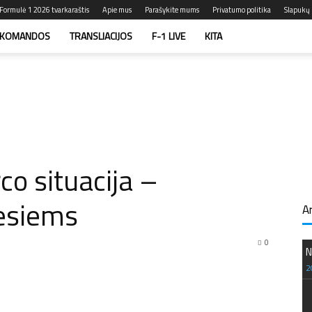
Formulė 1 2026 tvarkaraštis
Apie mus
Parašykite mums
Privatumo politika
Slapukų p
KOMANDOS
TRANSLIACIJOS
F-1 LIVE
KITA
co situacija –
iesiems
A
0
N
2