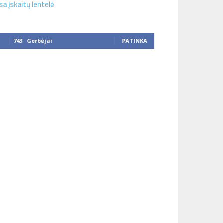
sa įskaitų lentelė
743
Gerbėjai
PATINKA