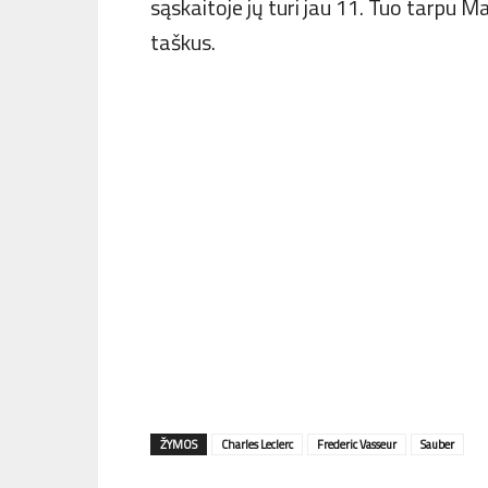
sąskaitoje jų turi jau 11. Tuo tarpu M
taškus.
ŽYMOS
Charles Leclerc
Frederic Vasseur
Sauber