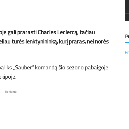
e gali prarasti Charles Leclercą, tačiau
Pr
liau turės lenktynininką, kurį praras, nei norės
Pr
paliks „Sauber“ komandą šio sezono pabaigoje
ekipoje.
Reklama