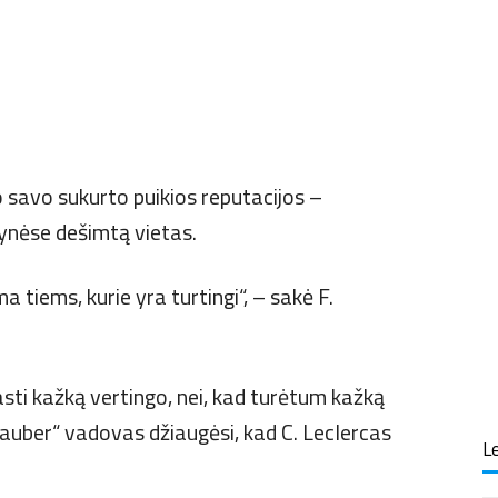
 savo sukurto puikios reputacijos –
tynėse dešimtą vietas.
a tiems, kurie yra turtingi“, – sakė F.
asti kažką vertingo, nei, kad turėtum kažką
„Sauber“ vadovas džiaugėsi, kad C. Leclercas
Le