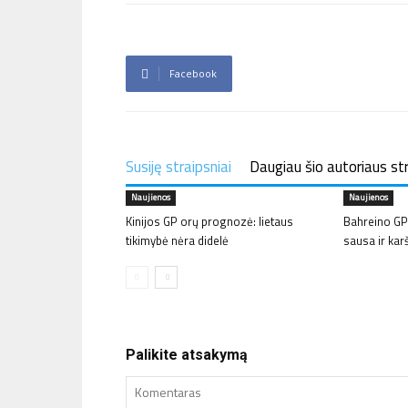
Facebook
Susiję straipsniai
Daugiau šio autoriaus st
Naujienos
Naujienos
Kinijos GP orų prognozė: lietaus
Bahreino GP
tikimybė nėra didelė
sausa ir kar
Palikite atsakymą