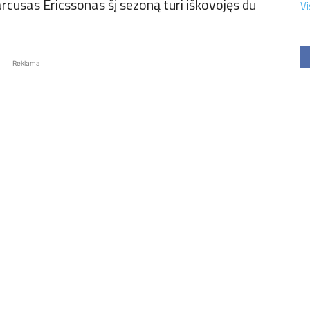
arcusas Ericssonas šį sezoną turi iškovojęs du
Vi
Reklama