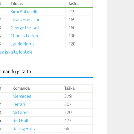
#
Pilotas
Taškai
1
Kimi Antonelli
219
2
Lewis Hamilton
169
3
George Russell
160
4
Charles Leclerc
138
5
Lando Norris
128
sa įskaitų lentelė
omandų įskaita
#
Komanda
Taškai
1
Mercedes
379
2
Ferrari
307
3
McLaren
220
4
Red Bull
177
5
Racing Bulls
66