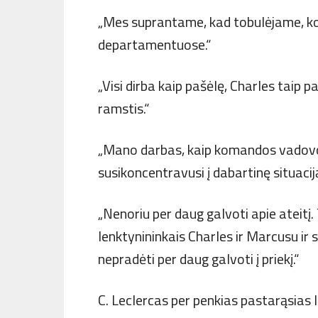
„Mes suprantame, kad tobulėjame, komp
departamentuose.“
„Visi dirba kaip pašėlę, Charles taip 
ramstis.“
„Mano darbas, kaip komandos vadovo,
susikoncentravusi į dabartinę situaciją
„Nenoriu per daug galvoti apie ateitį
lenktynininkais Charles ir Marcusu ir s
nepradėti per daug galvoti į priekį.“
C. Leclercas per penkias pastarąsias 