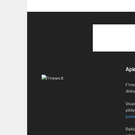
Api
F1new
disku
Visad
pild
pusl
Rekla