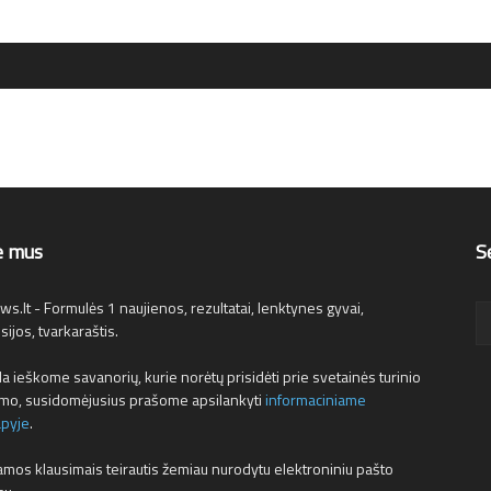
e mus
S
s.lt - Formulės 1 naujienos, rezultatai, lenktynes gyvai,
sijos, tvarkaraštis.
a ieškome savanorių, kurie norėtų prisidėti prie svetainės turinio
ymo, susidomėjusius prašome apsilankyti
informaciniame
apyje
.
mos klausimais teirautis žemiau nurodytu elektroniniu pašto