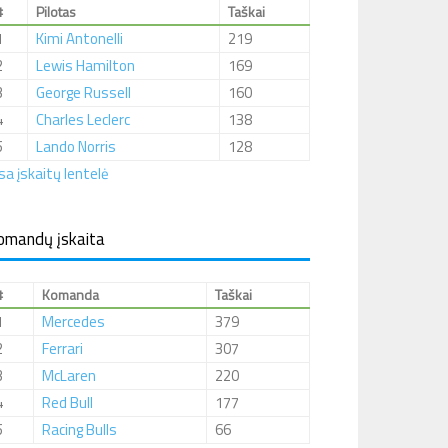
#
Pilotas
Taškai
1
Kimi Antonelli
219
2
Lewis Hamilton
169
3
George Russell
160
4
Charles Leclerc
138
5
Lando Norris
128
sa įskaitų lentelė
omandų įskaita
#
Komanda
Taškai
1
Mercedes
379
2
Ferrari
307
3
McLaren
220
4
Red Bull
177
5
Racing Bulls
66