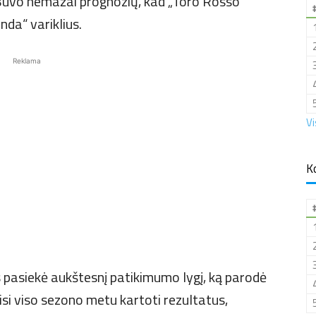
 Buvo nemažai prognozių, kad „Toro Rosso“
da“ variklius.
Reklama
Vi
K
 pasiekė aukštesnį patikimumo lygį, ką parodė
kisi viso sezono metu kartoti rezultatus,