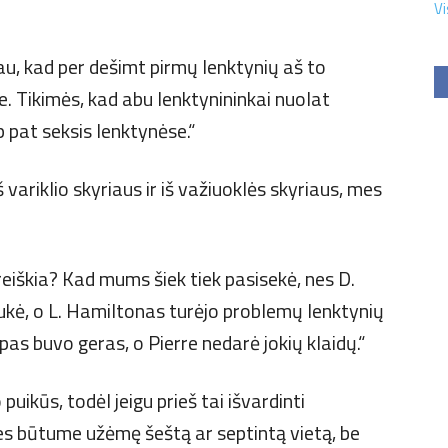
Vi
au, kad per dešimt pirmų lenktynių aš to
je. Tikimės, kad abu lenktynininkai nuolat
ip pat seksis lenktynėse.“
 variklio skyriaus ir iš važiuoklės skyriaus, mes
reiškia? Kad mums šiek tiek pasisekė, nes D.
ukė, o L. Hamiltonas turėjo problemų lenktynių
as buvo geras, o Pierre nedarė jokių klaidų.“
ikūs, todėl jeigu prieš tai išvardinti
es būtume užėmę šeštą ar septintą vietą, be