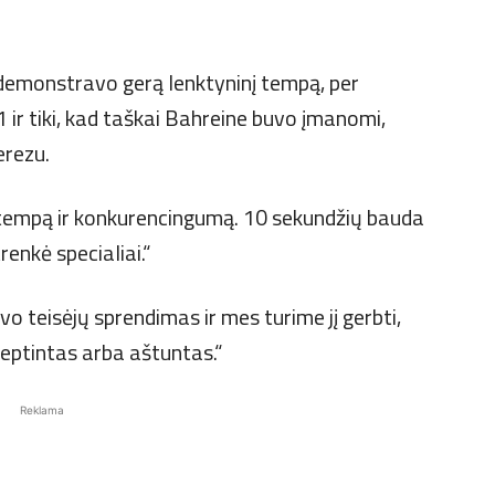
pademonstravo gerą lenktyninį tempą, per
ir tiki, kad taškai Bahreine buvo įmanomi,
erezu.
ų tempą ir konkurencingumą. 10 sekundžių bauda
renkė specialiai.“
uvo teisėjų sprendimas ir mes turime jį gerbti,
 septintas arba aštuntas.“
Reklama