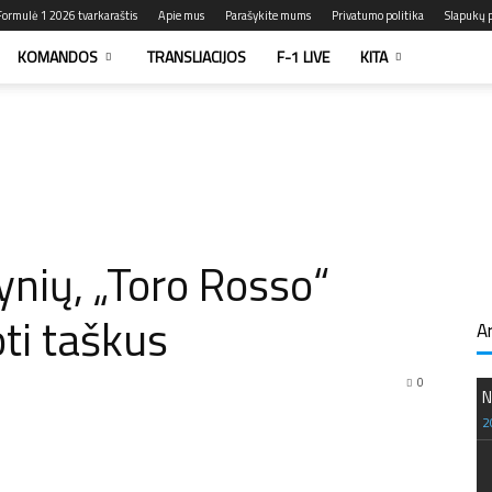
Formulė 1 2026 tvarkaraštis
Apie mus
Parašykite mums
Privatumo politika
Slapukų p
KOMANDOS
TRANSLIACIJOS
F-1 LIVE
KITA
ynių, „Toro Rosso“
oti taškus
A
0
N
2