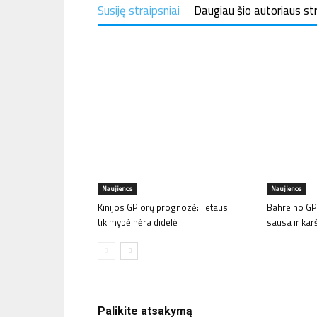
Susiję straipsniai
Daugiau šio autoriaus st
Naujienos
Naujienos
Kinijos GP orų prognozė: lietaus
Bahreino GP
tikimybė nėra didelė
sausa ir kar
Palikite atsakymą