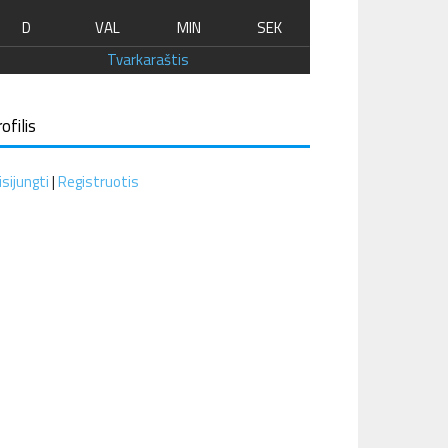
D
VAL
MIN
SEK
Tvarkaraštis
ofilis
isijungti
|
Registruotis