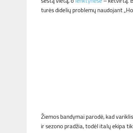
šeštą vietą, o
lenktynėse
– ketvirtą.
turės didelių problemų naudojant „Hon
Žiemos bandymai parodė, kad variklis
ir sezono pradžia, todėl italų ekipa ti