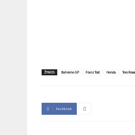
ŽYMOS
Bahreino GP
Franz Tost
Honda
Toro Ross
Facebook