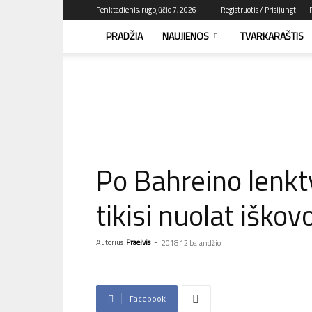
Penktadienis, rugpjūčio 7, 2026
Registruotis / Prisijungti
PRADŽIA
NAUJIENOS
TVARKARAŠTIS
F1news.lt
–
sužinok
pirmas!
Po Bahreino lenkt
tikisi nuolat iškov
Autorius
Praeivis
-
2018 12 balandžio
Facebook