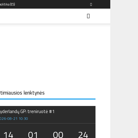
olitika (ES)
rtimiausios lenktynės
yderlandų GP: treniruotė #1
026-08-21 10:30
14
01
00
23