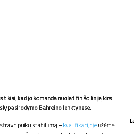
kisi, kad jo komanda nuolat finišo liniją kirs
asly pasirodymo Bahreino lenktynėse.
Le
nstravo puikų stabilumą –
kvalifikacijoje
užėmė