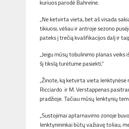
kuriuos parodė Bahreine.
„Ne ketvirta vieta, bet aš visada saki
tikiuosi, vėliau ir antroje sezono pusė
pateks į trečią kvalifikacijos dalį ir ta
„Jeigu mūsų tobulinimo planas veiks iš
šį tikslą turėtume pasiekti.“
„Žinote, ką ketvirta vieta lenktynėse 
Ricciardo ir M. Verstappenas pasitra
pradžioje. Tačiau mūsų lenktynių temp
„Sustojimai aptarnavimo zonoje buvo pu
lenktynininkai būtų važiavę toliau, m