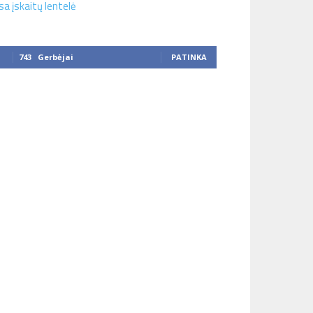
sa įskaitų lentelė
743
Gerbėjai
PATINKA