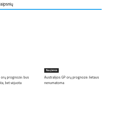
raipsnių
Naujienos
 orų prognozė: bus
Australijos GP orų prognozė: lietaus
šta, bet vėjuota
nenumatoma