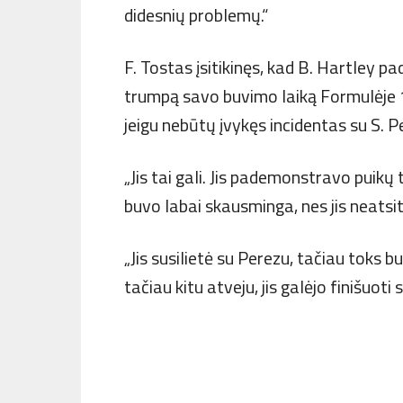
didesnių problemų.“
F. Tostas įsitikinęs, kad B. Hartley 
trumpą savo buvimo laiką Formulėje 1 
jeigu nebūtų įvykęs incidentas su S. P
„Jis tai gali. Jis pademonstravo puik
buvo labai skausminga, nes jis neatsit
„Jis susilietė su Perezu, tačiau toks b
tačiau kitu atveju, jis galėjo finišuoti