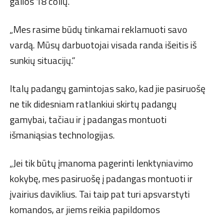
galios 18 colių.“
„Mes rasime būdų tinkamai reklamuoti savo
vardą. Mūsų darbuotojai visada randa išeitis iš
sunkių situacijų.“
Italų padangų gamintojas sako, kad jie pasiruošę
ne tik didesniam ratlankiui skirtų padangų
gamybai, tačiau ir į padangas montuoti
išmaniąsias technologijas.
„Jei tik būtų įmanoma pagerinti lenktyniavimo
kokybę, mes pasiruošę į padangas montuoti ir
įvairius daviklius. Tai taip pat turi apsvarstyti
komandos, ar jiems reikia papildomos