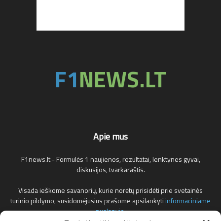
Apie mus
F1news.lt - Formulės 1 naujienos, rezultatai, lenktynes gyvai,
diskusijos, tvarkaraštis.
Visada ieškome savanorių, kurie norėtų prisidėti prie svetainės
turinio pildymo, susidomėjusius prašome apsilankyti
informaciniame
puslapyje
.