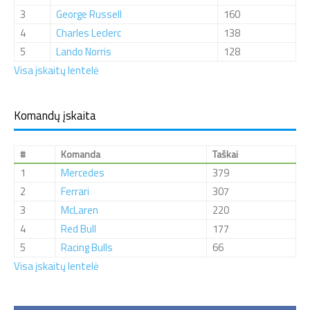
3
George Russell
160
4
Charles Leclerc
138
5
Lando Norris
128
Visa įskaitų lentelė
Komandų įskaita
#
Komanda
Taškai
1
Mercedes
379
2
Ferrari
307
3
McLaren
220
4
Red Bull
177
5
Racing Bulls
66
Visa įskaitų lentelė