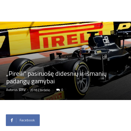
„Pirelli“ pasiruošę didesnių ir išmanių
padangų gamybai
Autorius
STFU
-
0
2018 2 birželio
Facebook