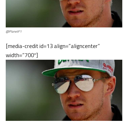
@PlanetF1
[media-credit id=13 align=”aligncenter”
width=”700″]