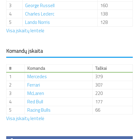
3
George Russell
160
4
Charles Leclerc
138
5
Lando Norris
128
Visa įskaitų lentelė
Komandų įskaita
#
Komanda
Taškai
1
Mercedes
379
2
Ferrari
307
3
McLaren
220
4
Red Bull
177
5
Racing Bulls
66
Visa įskaitų lentelė