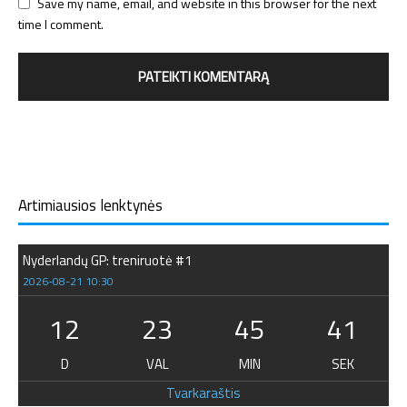
Save my name, email, and website in this browser for the next
time I comment.
Artimiausios lenktynės
Nyderlandų GP: treniruotė #1
2026-08-21 10:30
12
23
45
40
D
VAL
MIN
SEK
Tvarkaraštis