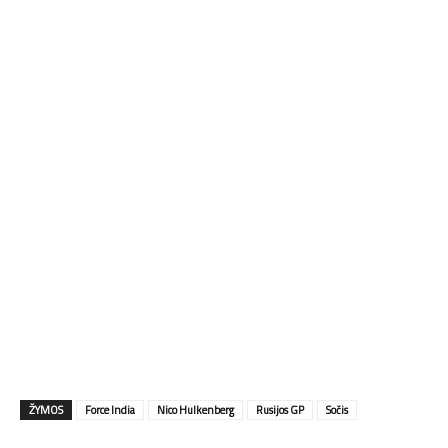
ŽYMOS
Force India
Nico Hulkenberg
Rusijos GP
Sočis