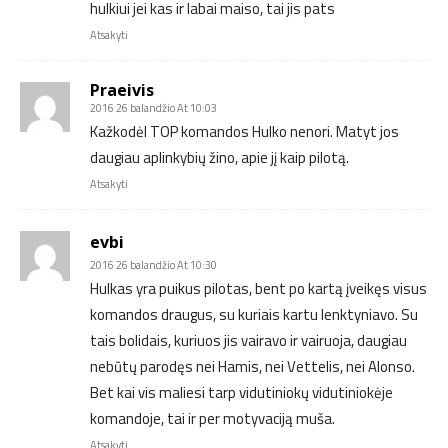
hulkiui jei kas ir labai maiso, tai jis pats
Atsakyti
Praeivis
2016 26 balandžio At 10:03
Kažkodėl TOP komandos Hulko nenori. Matyt jos
daugiau aplinkybių žino, apie jį kaip pilotą.
Atsakyti
evbi
2016 26 balandžio At 10:30
Hulkas yra puikus pilotas, bent po kartą įveikęs visus
komandos draugus, su kuriais kartu lenktyniavo. Su
tais bolidais, kuriuos jis vairavo ir vairuoja, daugiau
nebūtų parodęs nei Hamis, nei Vettelis, nei Alonso.
Bet kai vis maliesi tarp vidutiniokų vidutiniokėje
komandoje, tai ir per motyvaciją muša.
Atsakyti