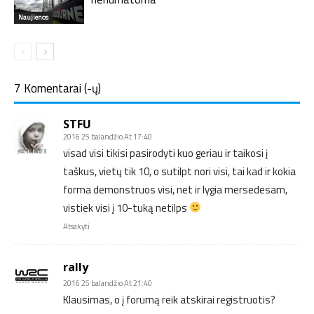
Naujienos
7 Komentarai (-ų)
STFU
2016 25 balandžio At 17:40
visad visi tikisi pasirodyti kuo geriau ir taikosi į
taškus, vietų tik 10, o sutilpt nori visi, tai kad ir kokia
forma demonstruos visi, net ir lygia mersedesam,
vistiek visi į 10-tuką netilps
Atsakyti
rally
2016 25 balandžio At 21:40
Klausimas, o į forumą reik atskirai registruotis?