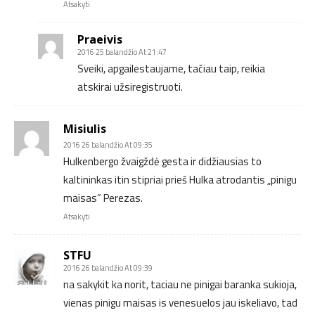
Atsakyti
Praeivis
2016 25 balandžio At 21:47
Sveiki, apgailestaujame, tačiau taip, reikia
atskirai užsiregistruoti.
Misiulis
2016 26 balandžio At 09:35
Hulkenbergo žvaigždė gesta ir didžiausias to
kaltininkas itin stipriai prieš Hulka atrodantis „pinigu
maisas” Perezas.
Atsakyti
STFU
2016 26 balandžio At 09:39
na sakykit ka norit, taciau ne pinigai baranka sukioja,
vienas pinigu maisas is venesuelos jau iskeliavo, tad