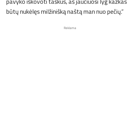
pavyko iškovoti taškus, aš jaučiuosi lyg kažkas
būtų nukėlęs milžinišką naštą man nuo pečių.“
Reklama