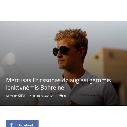
Marcusas Ericssonas džiaugiasi geromis
lenktynėmis Bahreine
Autorius
STFU
-
0
2018 10 balandžio
Facebook