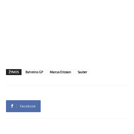
ŽYMOS
Bahreino GP
Marcus Ericsson
Sauber
Facebook