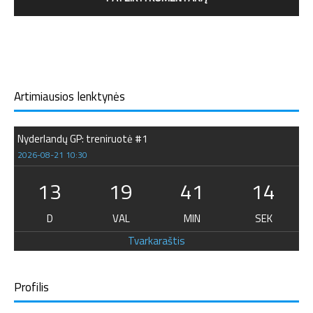
Artimiausios lenktynės
Nyderlandų GP: treniruotė #1
2026-08-21 10:30
13
19
41
13
D
VAL
MIN
SEK
Tvarkaraštis
Profilis