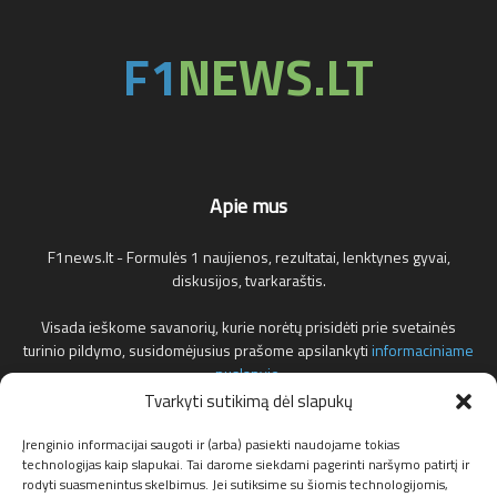
Apie mus
F1news.lt - Formulės 1 naujienos, rezultatai, lenktynes gyvai,
diskusijos, tvarkaraštis.
Visada ieškome savanorių, kurie norėtų prisidėti prie svetainės
turinio pildymo, susidomėjusius prašome apsilankyti
informaciniame
puslapyje
.
Tvarkyti sutikimą dėl slapukų
Reklamos klausimais teirautis žemiau nurodytu elektroniniu pašto
adresu.
Įrenginio informacijai saugoti ir (arba) pasiekti naudojame tokias
technologijas kaip slapukai. Tai darome siekdami pagerinti naršymo patirtį ir
rodyti suasmenintus skelbimus. Jei sutiksime su šiomis technologijomis,
Susisiekite:
info@f1news.lt