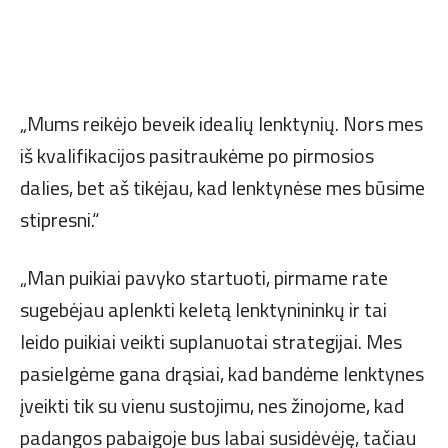
„Mums reikėjo beveik idealių lenktynių. Nors mes
iš kvalifikacijos pasitraukėme po pirmosios
dalies, bet aš tikėjau, kad lenktynėse mes būsime
stipresni.“
„Man puikiai pavyko startuoti, pirmame rate
sugebėjau aplenkti keletą lenktynininkų ir tai
leido puikiai veikti suplanuotai strategijai. Mes
pasielgėme gana drąsiai, kad bandėme lenktynes
įveikti tik su vienu sustojimu, nes žinojome, kad
padangos pabaigoje bus labai susidėvėję, tačiau