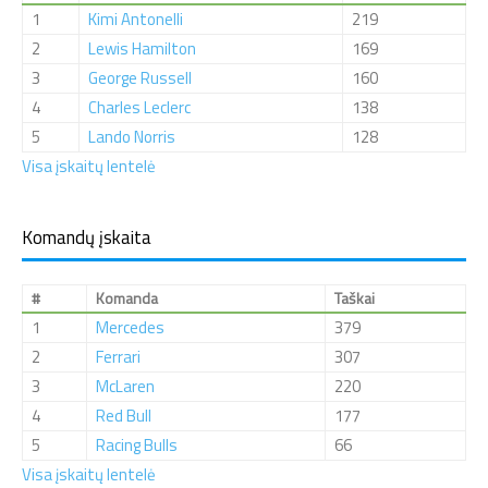
1
Kimi Antonelli
219
2
Lewis Hamilton
169
3
George Russell
160
4
Charles Leclerc
138
5
Lando Norris
128
Visa įskaitų lentelė
Komandų įskaita
#
Komanda
Taškai
1
Mercedes
379
2
Ferrari
307
3
McLaren
220
4
Red Bull
177
5
Racing Bulls
66
Visa įskaitų lentelė