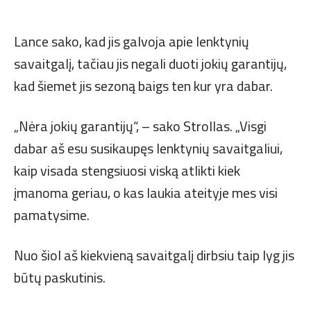
Lance sako, kad jis galvoja apie lenktynių
savaitgalį, tačiau jis negali duoti jokių garantijų,
kad šiemet jis sezoną baigs ten kur yra dabar.
„Nėra jokių garantijų“, – sako Strollas. „Visgi
dabar aš esu susikaupęs lenktynių savaitgaliui,
kaip visada stengsiuosi viską atlikti kiek
įmanoma geriau, o kas laukia ateityje mes visi
pamatysime.
Nuo šiol aš kiekvieną savaitgalį dirbsiu taip lyg jis
būtų paskutinis.