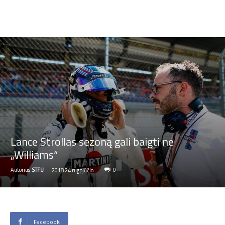
Lance Strollas sezoną gali baigti ne
„Williams“
Autorius
STFU
-
0
2018 24 rugpjūčio
Facebook