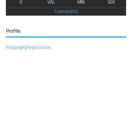
D
VAL
MIN
SEK
Tvarkaraštis
Profilis
Prisijungti
|
Registruotis