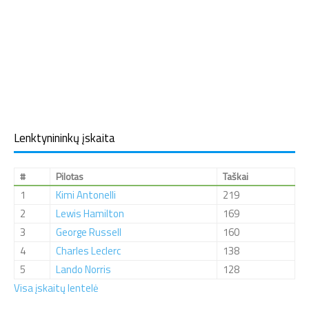
Lenktynininkų įskaita
#
Pilotas
Taškai
1
Kimi Antonelli
219
2
Lewis Hamilton
169
3
George Russell
160
4
Charles Leclerc
138
5
Lando Norris
128
Visa įskaitų lentelė