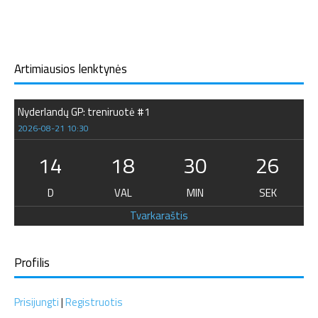
Artimiausios lenktynės
Nyderlandų GP: treniruotė #1
2026-08-21 10:30
14
18
30
26
D
VAL
MIN
SEK
Tvarkaraštis
Profilis
Prisijungti
|
Registruotis