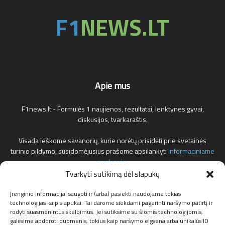
Apie mus
F1news.lt - Formulės 1 naujienos, rezultatai, lenktynes gyvai,
diskusijos, tvarkaraštis.
Visada ieškome savanorių, kurie norėtų prisidėti prie svetainės
turinio pildymo, susidomėjusius prašome apsilankyti
informaciniame
puslapyje
.
Tvarkyti sutikimą dėl slapukų
Reklamos klausimais teirautis žemiau nurodytu elektroniniu pašto
adresu.
Įrenginio informacijai saugoti ir (arba) pasiekti naudojame tokias
technologijas kaip slapukai. Tai darome siekdami pagerinti naršymo patirtį ir
rodyti suasmenintus skelbimus. Jei sutiksime su šiomis technologijomis,
Susisiekite:
info@f1news.lt
galėsime apdoroti duomenis, tokius kaip naršymo elgsena arba unikalūs ID