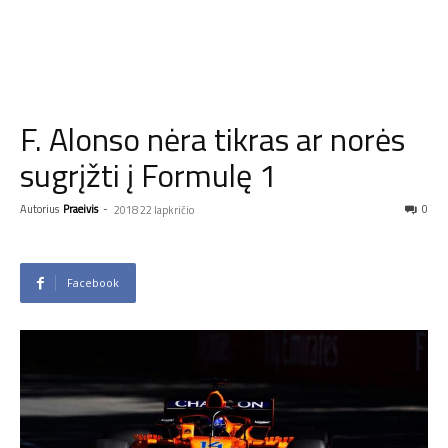
F. Alonso nėra tikras ar norės
sugrįžti į Formulę 1
Autorius
Praeivis
-
0
2018 22 lapkričio
Facebook