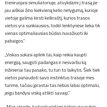
treniruojasi simuliatoriuje, atvykdami į trasą jie
jau aiškiai žino kiekvieną kelio nelygumą, kurioje
vietoje galima kirsti kelkraštį, kurios trasos
vietos yra sunkiausios, todėl lenktynėse lieka tik
vienas optimaliausias būdas nuvažiuoti iki
pabaigos.“
„Viskas sukasi aplink tai, kaip reikia kaupti
energiją, saugoti padangas ir nesvarbu ką
inžinieriai tau pasako, tu turi to laikytis. Šiek tiek
vietos panaudoti savo instinktus trasoje mes
turime, tačiau įprastai tas nebus labai optimalu,
jeigu bandysi viską atlikti savaip.“
„Man atrodo, kad neturėdami tokios gausybės