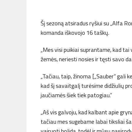
Šį sezoną atsiradus ryšiui su „Alfa Ro
komanda iškovojo 16 taškų.
„Mes visi puikiai suprantame, kad tai v
žemės, neriesti nosies ir tęsti savo da
„Tačiau, taip, žinoma [„Sauber“ gali k
kad šį savaitgalį turėsime didžiulių p
jaučiamės šiek tiek patogiau.“
„Aš vis galvoju, kad kalbant apie gryn
tačiau mes sugebame labai tiksliai ša
vairuoti bolidą, todėl ir mūsų pasirod