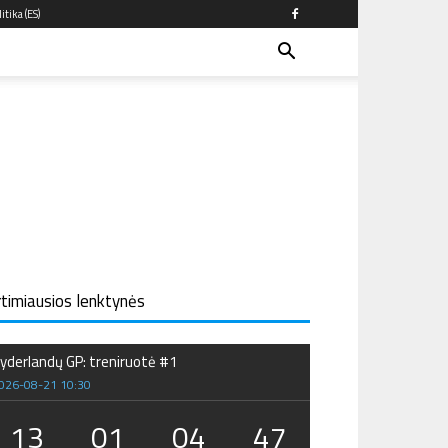
itika (ES)
rtimiausios lenktynės
yderlandų GP: treniruotė #1
026-08-21 10:30
13
01
04
46