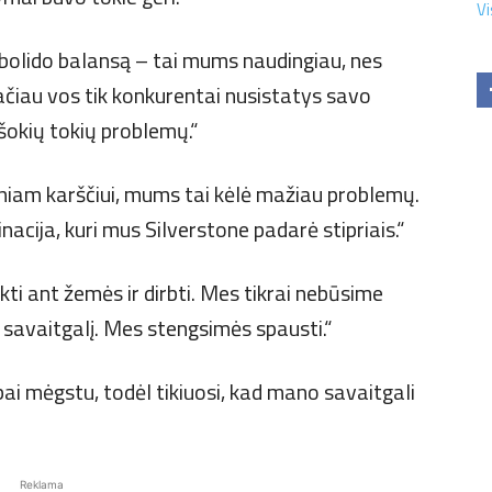
Vi
 bolido balansą – tai mums naudingiau, nes
Tačiau vos tik konkurentai nusistatys savo
okių tokių problemų.“
niam karščiui, mums tai kėlė mažiau problemų.
acija, kuri mus Silverstone padarė stipriais.“
kti ant žemės ir dirbti. Mes tikrai nebūsime
ą savaitgalį. Mes stengsimės spausti.“
ai mėgstu, todėl tikiuosi, kad mano savaitgali
Reklama