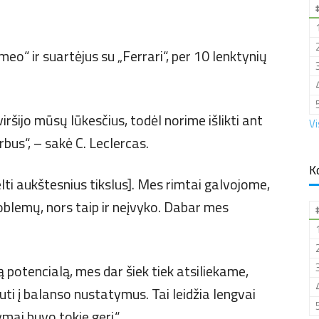
meo“ ir suartėjus su „Ferrari“, per 10 lenktynių
iršijo mūsų lūkesčius, todėl norime išlikti ant
Vi
rbus“, – sakė C. Leclercas.
K
elti aukštesnius tikslus]. Mes rimtai galvojome,
roblemų, nors taip ir neįvyko. Dabar mes
ą potencialą, mes dar šiek tiek atsiliekame,
uti į balanso nustatymus. Tai leidžia lengvai
ymai buvo tokie geri.“