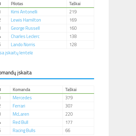
#
Pilotas
Taškai
1
Kimi Antonelli
219
2
Lewis Hamilton
169
3
George Russell
160
4
Charles Leclerc
138
5
Lando Norris
128
sa įskaitų lentelė
omandų įskaita
#
Komanda
Taškai
1
Mercedes
379
2
Ferrari
307
3
McLaren
220
4
Red Bull
177
5
Racing Bulls
66