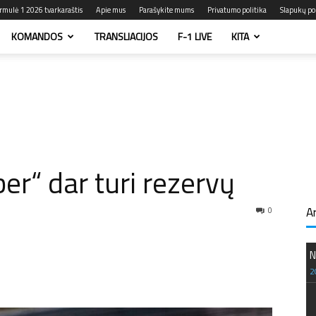
rmulė 1 2026 tvarkaraštis
Apie mus
Parašykite mums
Privatumo politika
Slapukų pol
KOMANDOS
TRANSLIACIJOS
F-1 LIVE
KITA
ber“ dar turi rezervų
A
0
N
2