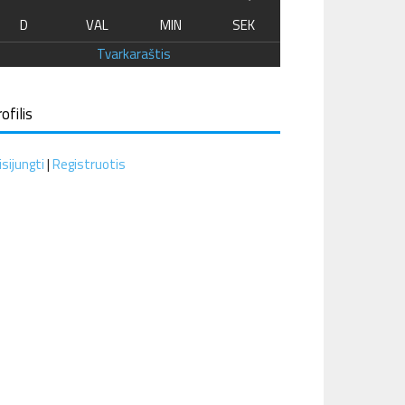
D
VAL
MIN
SEK
Tvarkaraštis
ofilis
isijungti
|
Registruotis