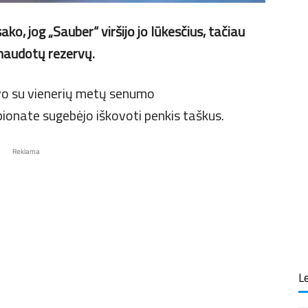
ko, jog „Sauber“ viršijo jo lūkesčius, tačiau
šnaudotų rezervų.
avo su vienerių metų senumo
empionate sugebėjo iškovoti penkis taškus.
Reklama
Le