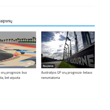
raipsnių
Naujienos
 orų prognozė: bus
Australijos GP orų prognozė: lietaus
šta, bet vėjuota
nenumatoma