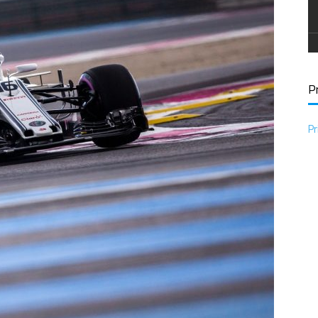
Pr
Pr