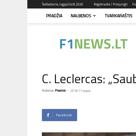
Šeštadienis, rugpjūčio 8, 2026
Registruotis / Prisijungti
Fo
PRADŽIA
NAUJIENOS
TVARKARAŠTIS
F1news.lt
–
sužinok
pirmas!
C. Leclercas: „Sau
Autorius
Praeivis
-
2018 11 liepos
Facebook