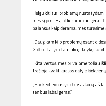
„Jeigu kiti turi problemų nustatydami
mes šį procesą atliekame itin gerai. 
balansus kaip derama, mes turėsime š
„Daug kam kilo problemų esant dides
Galbūt tai yra tam tikrų dalykų kombin
„Kita vertus, mes privalome toliau išli
trečioje kvalifikacijos dalyje kiekvien
„Hockenheimas yra trasa, kurią aš lab
ten bus labai geras.“