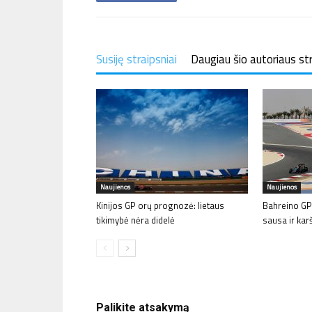
Susiję straipsniai
Daugiau šio autoriaus st
Naujienos
Naujienos
Kinijos GP orų prognozė: lietaus
Bahreino GP
tikimybė nėra didelė
sausa ir kar
Palikite atsakymą