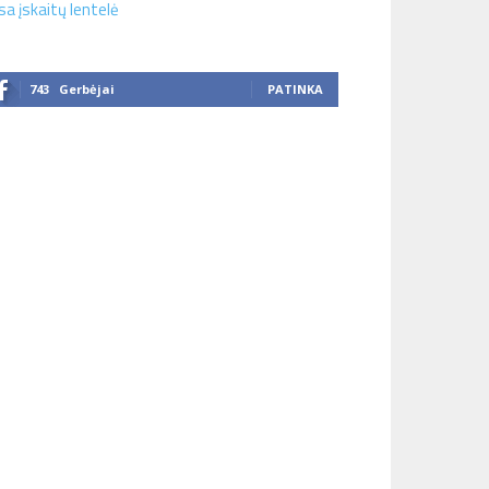
sa įskaitų lentelė
743
Gerbėjai
PATINKA