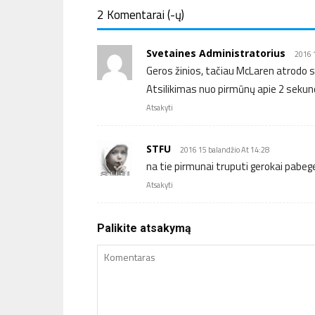
2 Komentarai (-ų)
Svetaines Administratorius
2016 
Geros žinios, tačiau McLaren atrodo s
Atsilikimas nuo pirmūnų apie 2 sekunde
Atsakyti
STFU
2016 15 balandžio At 14:28
na tie pirmunai truputi gerokai pabege
Atsakyti
Palikite atsakymą