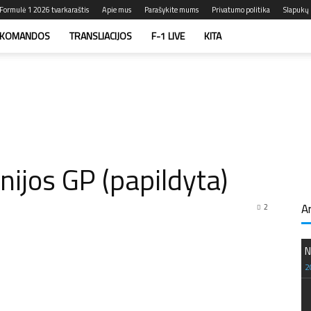
Formulė 1 2026 tvarkaraštis
Apie mus
Parašykite mums
Privatumo politika
Slapukų p
KOMANDOS
TRANSLIACIJOS
F-1 LIVE
KITA
nijos GP (papildyta)
A
2
N
2