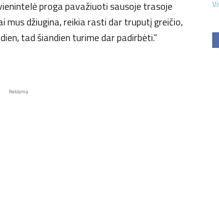
 vienintelė proga pavažiuoti sausoje trasoje
Vi
 mus džiugina, reikia rasti dar truputį greičio,
ien, tad šiandien turime dar padirbėti.”
Reklama