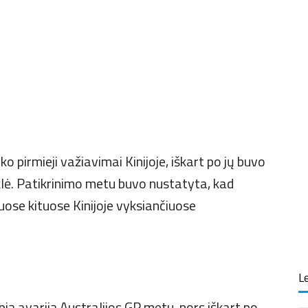
ko pirmieji važiavimai Kinijoje, iškart po jų buvo
klė. Patikrinimo metu buvo nustatyta, kad
uose kituose Kinijoje vyksiančiuose
Le
ią avariją Australijos GP metu, nors iškart po