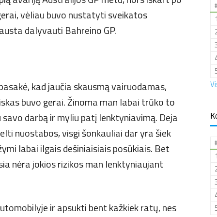
gerai, vėliau buvo nustatyti sveikatos
rausta dalyvauti Bahreino GP.
Vi
pasakė, kad jaučia skausmą vairuodamas,
”Viskas buvo gerai. Žinoma man labai trūko to
K
 savo darbą ir myliu patį lenktyniavimą. Deja
elti nuostabos, visgi šonkauliai dar yra šiek
ižymi labai ilgais dešiniaisiais posūkiais. Bet
ia nėra jokios rizikos man lenktyniaujant
utomobilyje ir apsukti bent kažkiek ratų, nes