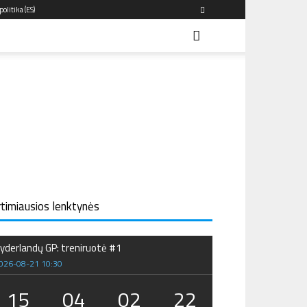
olitika (ES)
rtimiausios lenktynės
yderlandų GP: treniruotė #1
026-08-21 10:30
15
04
02
21