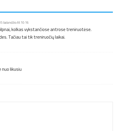
15 balandžio At 10:16
ilpnai, kolkas vykstančiose antrose treniruotėse.
s. Tačiau tai tik treniruočių laikai.
 nuo likusiu