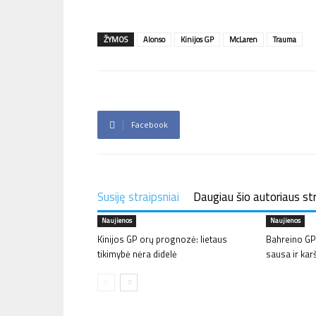
ŽYMOS
Alonso
Kinijos GP
McLaren
Trauma
Facebook
Susiję straipsniai
Daugiau šio autoriaus st
Naujienos
Naujienos
Kinijos GP orų prognozė: lietaus
Bahreino GP
tikimybė nėra didelė
sausa ir kar