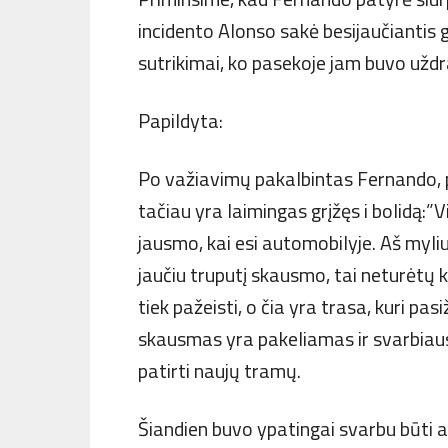
incidento Alonso sakė besijaučiantis 
sutrikimai, ko pasekoje jam buvo užd
Papildyta:
Po važiavimų pakalbintas Fernando, 
tačiau yra laimingas grįžęs i bolidą:
jausmo, kai esi automobilyje. Aš myliu
jaučiu truputį skausmo, tai neturėtų k
tiek pažeisti, o čia yra trasa, kuri pas
skausmas yra pakeliamas ir svarbiaus
patirti naujų tramų.
Šiandien buvo ypatingai svarbu būti a