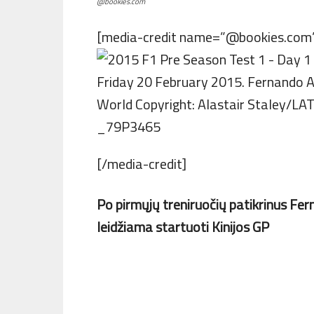
@bookies.com
[media-credit name=”@bookies.com” 
[/media-credit]
Po pirmųjų treniruočių patikrinus Fe
leidžiama startuoti Kinijos GP