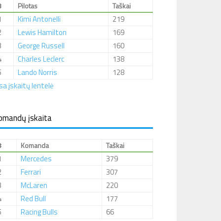
#
Pilotas
Taškai
1
Kimi Antonelli
219
2
Lewis Hamilton
169
3
George Russell
160
4
Charles Leclerc
138
5
Lando Norris
128
sa įskaitų lentelė
omandų įskaita
#
Komanda
Taškai
1
Mercedes
379
2
Ferrari
307
3
McLaren
220
4
Red Bull
177
5
Racing Bulls
66