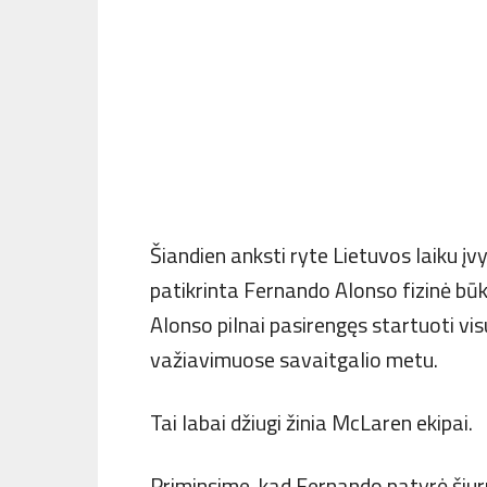
Šiandien anksti ryte Lietuvos laiku įvy
patikrinta Fernando Alonso fizinė bū
Alonso pilnai pasirengęs startuoti vis
važiavimuose savaitgalio metu.
Tai labai džiugi žinia McLaren ekipai.
Priminsime, kad Fernando patyrė šiurp