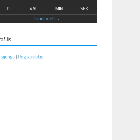
D
VAL
MIN
SEK
Tvarkaraštis
ofilis
isijungti
|
Registruotis