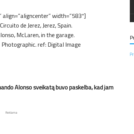
align=”aligncenter” width=”583″]
Pr
Pr
rnando Alonso sveikatą buvo paskelba, kad jam
Reklama