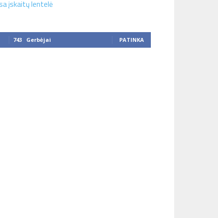
sa įskaitų lentelė
743
Gerbėjai
PATINKA