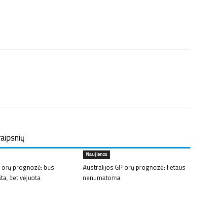
raipsnių
Naujienos
 orų prognozė: bus
Australijos GP orų prognozė: lietaus
šta, bet vėjuota
nenumatoma