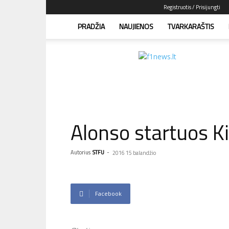
Registruotis / Prisijungti
PRADŽIA
NAUJIENOS
TVARKARAŠTIS
F1news.lt
–
sužinok
pirmas!
Alonso startuos Ki
Autorius
STFU
-
2016 15 balandžio
Facebook