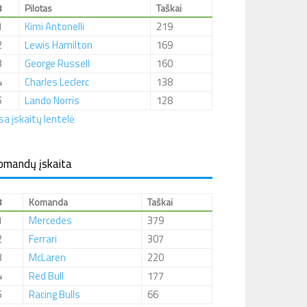
#
Pilotas
Taškai
1
Kimi Antonelli
219
2
Lewis Hamilton
169
3
George Russell
160
4
Charles Leclerc
138
5
Lando Norris
128
sa įskaitų lentelė
omandų įskaita
#
Komanda
Taškai
1
Mercedes
379
2
Ferrari
307
3
McLaren
220
4
Red Bull
177
5
Racing Bulls
66