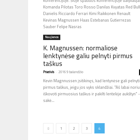
konferencijoje. Šioje spaudos konferencijoje dalyvauja
Komanda Pilotas Toro Rosso Danilas Kvyatas Red Bull
Danielis Ricciardo Ferrari Kimi Raikkonen Renault
Kevinas Magnussen Haas Estebanas Gutierrezas
Sauber Felipe Nasras
Naujienos
K. Magnussen: normaliose
lenktynėse galiu pelnyti pirmus
taškus
Praeivis
-
2016 9 balandžio
Kevin Magnnussen įsitikinęs, kad lentynėse gali pelnyti
pirmus taškus, jeigu jos vyks sklandžiai. "Aš labai noriu
iškovoti pirmuosius taškus ir pakilti lentelėje aukštyn" -
sakė...
1
2
3
4