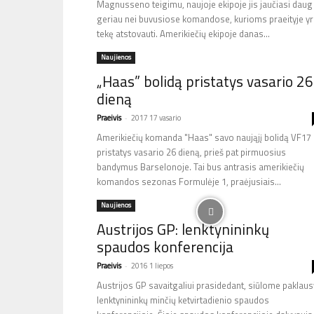
Magnusseno teigimu, naujoje ekipoje jis jaučiasi daug
geriau nei buvusiose komandose, kurioms praeityje y
tekę atstovauti. Amerikiečių ekipoje danas...
Naujienos
„Haas” bolidą pristatys vasario 26
dieną
Praeivis
-
2017 17 vasario
Amerikiečių komanda "Haas" savo naująjį bolidą VF17
pristatys vasario 26 dieną, prieš pat pirmuosius
bandymus Barselonoje. Tai bus antrasis amerikiečių
komandos sezonas Formulėje 1, praėjusiais...
Naujienos
Austrijos GP: lenktynininkų
spaudos konferencija
Praeivis
-
2016 1 liepos
Austrijos GP savaitgaliui prasidedant, siūlome paklaus
lenktynininkų minčių ketvirtadienio spaudos