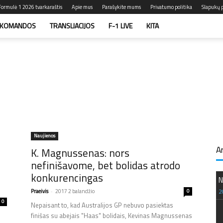
Formulė 1 2026 tvarkaraštis
Apie mus
Parašykite mums
Privatumo politika
Slapukų p
KOMANDOS
TRANSLIACIJOS
F-1 LIVE
KITA
Naujienos
A
K. Magnussenas: nors
nefinišavome, bet bolidas atrodo
konkurencingas
N
2
Praeivis
-
2017 2 balandžio
0
0
Nepaisant to, kad Australijos GP nebuvo pasiektas
finišas su abejais "Haas" bolidais, Kevinas Magnussenas