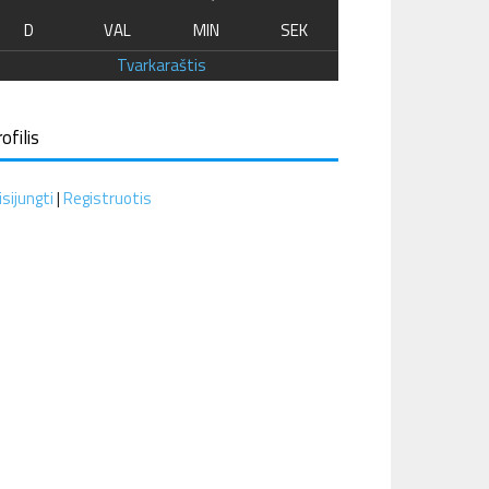
D
VAL
MIN
SEK
Tvarkaraštis
ofilis
isijungti
|
Registruotis