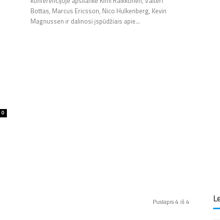
:
konferencijoje apsilankė Kimi Raikkonen, Valteri
Bottas, Marcus Ericsson, Nico Hulkenberg, Kevin
Magnussen ir dalinosi įspūdžiais apie...
0
Le
Puslapis 4 iš 4