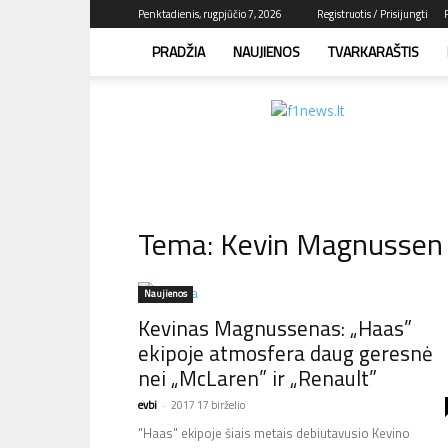
Penktadienis, rugpjūčio 7, 2026
Registruotis / Prisijungti
PRADŽIA
NAUJIENOS
TVARKARAŠTIS
F1news.lt
–
sužinok
pirmas!
Tema: Kevin Magnussen
Naujienos
Kevinas Magnussenas: „Haas”
ekipoje atmosfera daug geresnė
nei „McLaren” ir „Renault”
evbi
-
2017 17 birželio
"Haas" ekipoje šiais metais debiutavusio Kevino