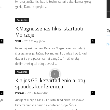
tvirtina jaučiantis, kad jų technika turi pakankamai gerą
ra
greitį. Danui nepvyko...
Naujienos
K.Magnussenas tikisi startuoti
Pr
Monzoje
0
STFU
-
2016 31 rugpjūčio
3
Pr
Praėjusį sekmadienį Kevinas Magnussenas patyrė
šiurpią avariją, tačiau Formulės 1 bolidas įrodė, kad
dabar jie yra pakankamai saugūs. Prieš keletą
dešimtmečių tai būtų buvusi,...
Naujienos
Kinijos GP: ketvirtadienio pilotų
spaudos konferencija
0
Praeivis
-
2016 14 balandžio
1
yti
Artėjant Kinijos GP, F-1 pilotai tradiciškai dalyvavo
ketvirtadienio spaudos konferencijoje. Šioje