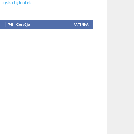
sa įskaitų lentelė
743
Gerbėjai
PATINKA