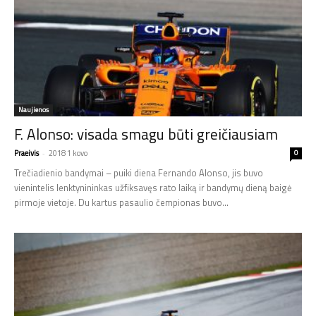
Naujienos
F. Alonso: visada smagu būti greičiausiam
Praeivis
-
2018 1 kovo
0
Trečiadienio bandymai – puiki diena Fernando Alonso, jis buvo
vienintelis lenktynininkas užfiksavęs rato laiką ir bandymų dieną baigė
pirmoje vietoje. Du kartus pasaulio čempionas buvo...