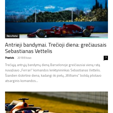
Rezultatai
Antrieji bandymai. Trečioji diena: grečiausais
Sebastianas Vettelis
Praeivis
-
2018 8 kovo
7
Trečiąją antrųjų bandymų dieną Barselonoje greičiausiai vieną ratą
nuvažiavo „Ferrari“ komandos lenktynininkas Sebastianas Vettelis.
Šiandien išskirtinė diena, kadangi iki pietų „Williams“ bolidą pilotavo
atsarginis komandos...