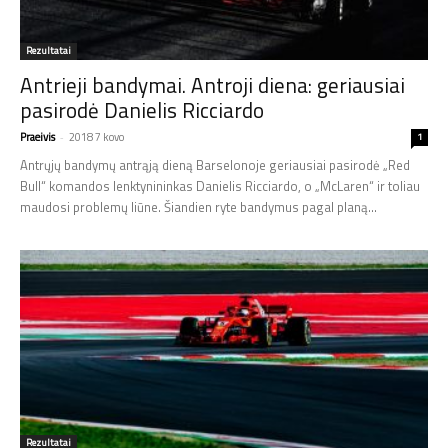
Rezultatai
Antrieji bandymai. Antroji diena: geriausiai
pasirodė Danielis Ricciardo
Praeivis
-
2018 7 kovo
1
Antrųjų bandymų antrąją dieną Barselonoje geriausiai pasirodė „Red
Bull“ komandos lenktynininkas Danielis Ricciardo, o „McLaren“ ir toliau
maudosi problemų liūne. Šiandien ryte bandymus pagal planą...
Rezultatai