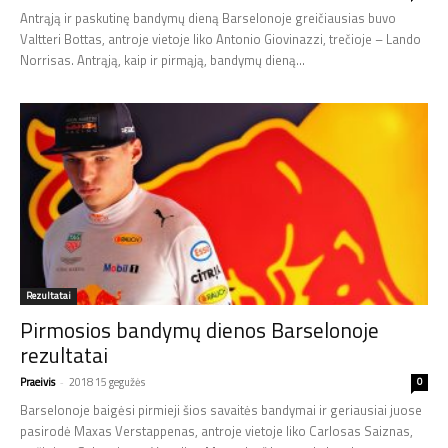
Antrąją ir paskutinę bandymų dieną Barselonoje greičiausias buvo
Valtteri Bottas, antroje vietoje liko Antonio Giovinazzi, trečioje – Lando
Norrisas. Antrąją, kaip ir pirmąją, bandymų dieną...
Rezultatai
Pirmosios bandymų dienos Barselonoje
rezultatai
Praeivis
-
2018 15 gegužės
0
Barselonoje baigėsi pirmieji šios savaitės bandymai ir geriausiai juose
pasirodė Maxas Verstappenas, antroje vietoje liko Carlosas Saiznas,