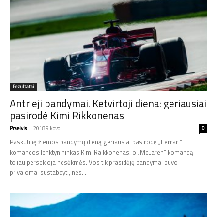
Rezultatai
Antrieji bandymai. Ketvirtoji diena: geriausiai
pasirodė Kimi Rikkonenas
Praeivis
-
2018 9 kovo
0
Paskutinę žiemos bandymų dieną geriausiai pasirodė „Ferrari“
komandos lenktynininkas Kimi Raikkonenas, o „McLaren“ komandą
toliau persekioja nesėkmės. Vos tik prasidėję bandymai buvo
privalomai sustabdyti, nes...