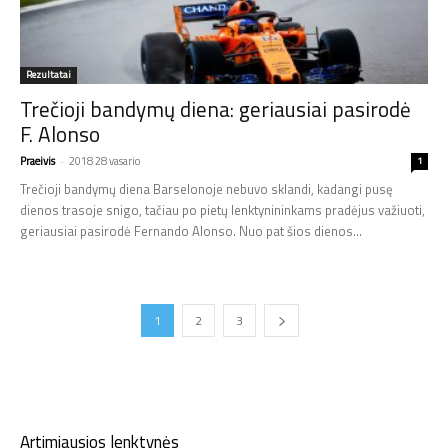
Rezultatai
Trečioji bandymų diena: geriausiai pasirodė
F. Alonso
Praeivis
-
2018 28 vasario
1
Trečioji bandymų diena Barselonoje nebuvo sklandi, kadangi pusę
dienos trasoje snigo, tačiau po pietų lenktynininkams pradėjus važiuoti,
geriausiai pasirodė Fernando Alonso. Nuo pat šios dienos...
1
2
3
Artimiausios lenktynės