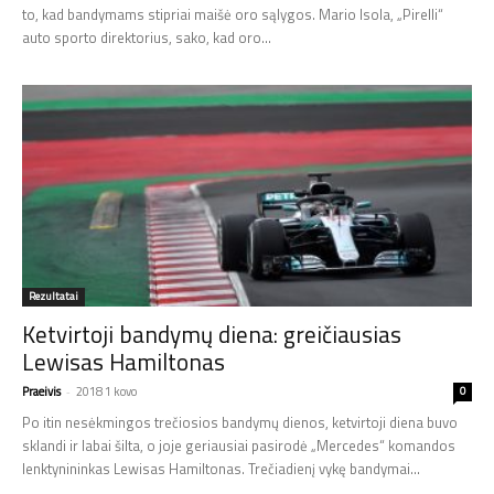
to, kad bandymams stipriai maišė oro sąlygos. Mario Isola, „Pirelli“
auto sporto direktorius, sako, kad oro...
Rezultatai
Ketvirtoji bandymų diena: greičiausias
Lewisas Hamiltonas
Praeivis
-
2018 1 kovo
0
Po itin nesėkmingos trečiosios bandymų dienos, ketvirtoji diena buvo
sklandi ir labai šilta, o joje geriausiai pasirodė „Mercedes“ komandos
lenktynininkas Lewisas Hamiltonas. Trečiadienį vykę bandymai...