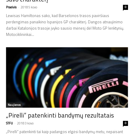
Praeivis
-
2018 5 kovo
0
Lewisas Hamiltonas sako, kad Barselonos trasos paviršiaus
perdengimas panaikino Ispanijos GP charakterį. Dangos atnaujinimo
darbai Katalonijos trasoje įvyko sausio mėnesį dėl Moto GP lenktynių.
Motociklininkai...
Naujienos
„Pirelli“ patenkinti bandymų rezultatais
STFU
-
2018 3 kovo
0
„Pirelli“ patenkinti tai kaip padangos elgėsi bandymų metu, nepaisant