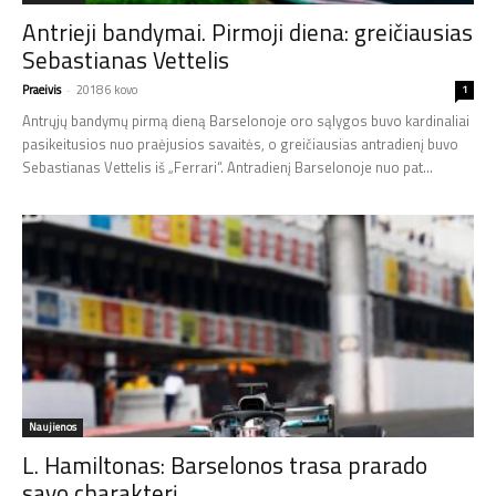
Antrieji bandymai. Pirmoji diena: greičiausias
Sebastianas Vettelis
Praeivis
-
2018 6 kovo
1
Antrųjų bandymų pirmą dieną Barselonoje oro sąlygos buvo kardinaliai
pasikeitusios nuo praėjusios savaitės, o greičiausias antradienį buvo
Sebastianas Vettelis iš „Ferrari“. Antradienį Barselonoje nuo pat...
Naujienos
L. Hamiltonas: Barselonos trasa prarado
savo charakterį