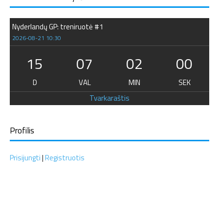
Nyderlandų GP: treniruotė #1
2026-08-21 10:30
15
07
01
59
D
VAL
MIN
SEK
Tvarkaraštis
Profilis
Prisijungti
|
Registruotis