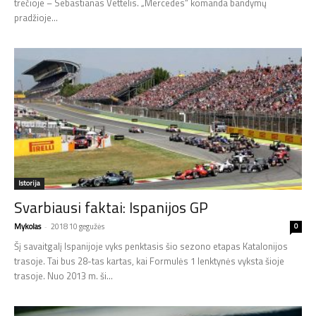
trečioje – Sebastianas Vettelis. „Mercedes“ komanda bandymų
pradžioje...
Istorija
Svarbiausi faktai: Ispanijos GP
Mykolas
-
2018 10 gegužės
0
Šį savaitgalį Ispanijoje vyks penktasis šio sezono etapas Katalonijos
trasoje. Tai bus 28-tas kartas, kai Formulės 1 lenktynės vyksta šioje
trasoje. Nuo 2013 m. ši...