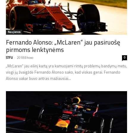
Naujienos
Fernando Alonso: „McLaren“ jau pasiruošę
pirmoms lenktynėms
STFU
-
2018 8 kovo
0
„McLaren“ jau eilinį kartą yra kamuojami rimtų problemų bandymų metu,
visgi jų žvaigždė Fernando Alonso sako, kad viskas gerai. Fernando
Alonso vakar buvo antras mažiausiai...