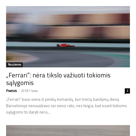
Naujienos
„Ferrari“: nėra tikslo važiuoti tokiomis
sąlygomis
Praeivis
-
2018 1 kovo
2
„Ferrari“ buvo viena iš penkių komandų, kuri trečią bandymų dieną
Barselonoje nenuvažiavo nei vieno rato, nes teigia, kad esant tokioms
sąlygoms to daryti nėra...