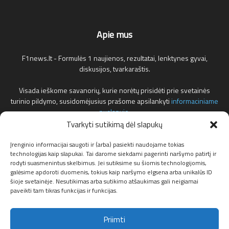
Apie mus
F1news.lt - Formulės 1 naujienos, rezultatai, lenktynes gyvai,
diskusijos, tvarkaraštis.
Visada ieškome savanorių, kurie norėtų prisidėti prie svetainės
turinio pildymo, susidomėjusius prašome apsilankyti
informaciniame
puslapyje
.
Tvarkyti sutikimą dėl slapukų
Reklamos klausimais teirautis žemiau nurodytu elektroniniu pašto
adresu.
Įrenginio informacijai saugoti ir (arba) pasiekti naudojame tokias
technologijas kaip slapukai. Tai darome siekdami pagerinti naršymo patirtį ir
rodyti suasmenintus skelbimus. Jei sutiksime su šiomis technologijomis,
Susisiekite:
info@f1news.lt
galėsime apdoroti duomenis, tokius kaip naršymo elgsena arba unikalūs ID
šioje svetainėje. Nesutikimas arba sutikimo atšaukimas gali neigiamai
paveikti tam tikras funkcijas ir funkcijas.
Sekite mus
Priimti