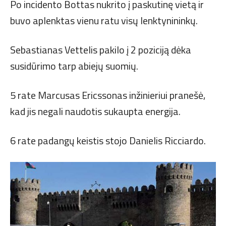
Po incidento Bottas nukrito į paskutinę vietą ir
buvo aplenktas vienu ratu visų lenktynininkų.
Sebastianas Vettelis pakilo į 2 poziciją dėka
susidūrimo tarp abiejų suomių.
5 rate Marcusas Ericssonas inžinieriui pranešė,
kad jis negali naudotis sukaupta energija.
6 rate padangų keistis stojo Danielis Ricciardo.