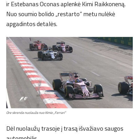
ir Estebanas Oconas aplenkė Kimi Raikkoneną.
Nuo soumio bolido „restarto” metu nulėkė
apgadintos detalės.
Ore skrenda nuolauža nuo Kimio „Ferrari”
Dėl nuolaužų trasoje į trasą išvažiavo saugos
automobilis.