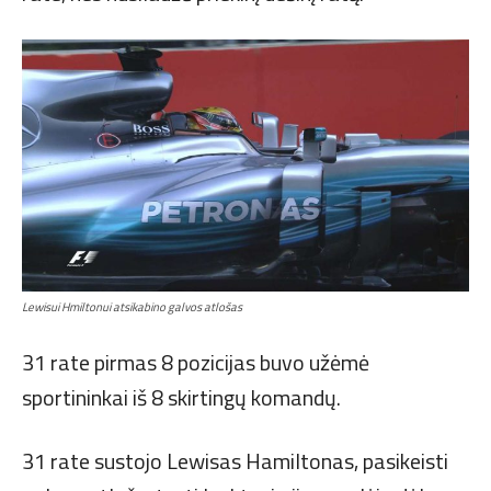
Lewisui Hmiltonui atsikabino galvos atlošas
31 rate pirmas 8 pozicijas buvo užėmė
sportininkai iš 8 skirtingų komandų.
31 rate sustojo Lewisas Hamiltonas, pasikeisti