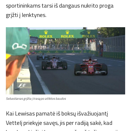
sportininkams tarsi iš dangaus nukrito proga
grįžti į lenktynes.
Sebastianas grįžta į trasą po atliktos baudos
Kai Lewisas pamatė iš boksų išvažiuojantį
Vettelį priekyje savęs, jis per radiją sakė, kad