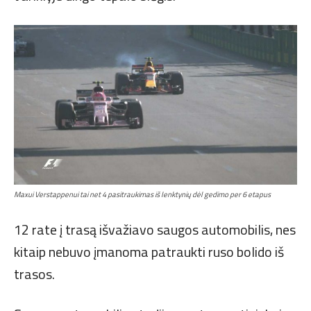
Maxui Verstappenui tai net 4 pasitraukimas iš lenktynių dėl gedimo per 6 etapus
12 rate į trasą išvažiavo saugos automobilis, nes
kitaip nebuvo įmanoma patraukti ruso bolido iš
trasos.