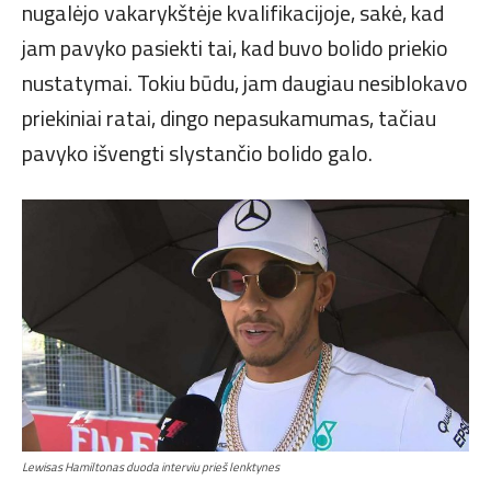
nugalėjo vakarykštėje kvalifikacijoje, sakė, kad
jam pavyko pasiekti tai, kad buvo bolido priekio
nustatymai. Tokiu būdu, jam daugiau nesiblokavo
priekiniai ratai, dingo nepasukamumas, tačiau
pavyko išvengti slystančio bolido galo.
Lewisas Hamiltonas duoda interviu prieš lenktynes