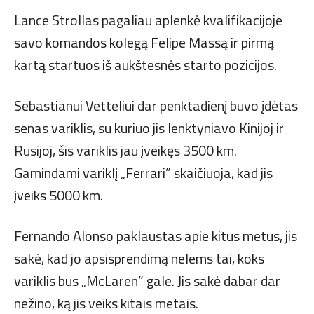
Lance Strollas pagaliau aplenkė kvalifikacijoje
savo komandos kolegą Felipe Massą ir pirmą
kartą startuos iš aukštesnės starto pozicijos.
Sebastianui Vetteliui dar penktadienį buvo įdėtas
senas variklis, su kuriuo jis lenktyniavo Kinijoj ir
Rusijoj, šis variklis jau įveikęs 3500 km.
Gamindami variklį „Ferrari” skaičiuoja, kad jis
įveiks 5000 km.
Fernando Alonso paklaustas apie kitus metus, jis
sakė, kad jo apsisprendimą nelems tai, koks
variklis bus „McLaren” gale. Jis sakė dabar dar
nežino, ką jis veiks kitais metais.