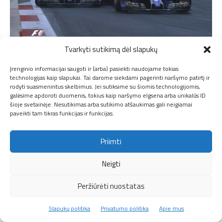
Tvarkyti sutikimą dėl slapukų
Abu „Sauber” pilotai nepasidalina trasa Azerbaidžano GP lenktynėse
Įrenginio informacijai saugoti ir (arba) pasiekti naudojame tokias
39 rate Vettelis aplenkė Keviną Magnusseną, už
technologijas kaip slapukai. Tai darome siekdami pagerinti naršymo patirtį ir
rodyti suasmenintus skelbimus. Jei sutiksime su šiomis technologijomis,
kelių posūkių tą padaro ir Lewisas.
galėsime apdoroti duomenis, tokius kaip naršymo elgsena arba unikalūs ID
šioje svetainėje. Nesutikimas arba sutikimo atšaukimas gali neigiamai
paveikti tam tikras funkcijas ir funkcijas.
40 rate po ilgos pertraukos į podiumo pozicijas
sugrįžo Valtteri Bottas, kuris buvo atsilikęs ratu
Priimti
po pirmo rato.
Neigti
41 rate Azerbaidžano GP lenktynėse savo
Peržiūrėti nuostatas
pasirodymą baigia Sergio Perezas.
Slapukų politika
Privatumo politika
Apie mus