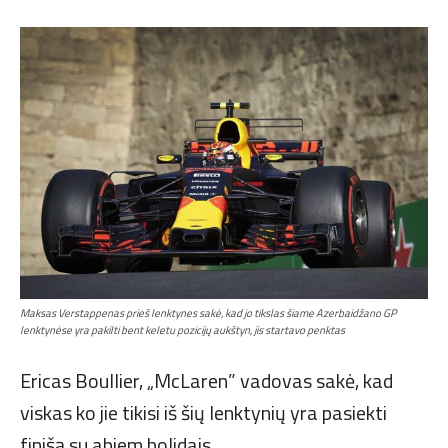
Maksas Verstappenas prieš lenktynes sakė, kad jo tikslas šiame Azerbaidžano GP
lenktynėse yra pakilti bent keletu pozicijų aukštyn, jis startavo penktas
Ericas Boullier, „McLaren” vadovas sakė, kad
viskas ko jie tikisi iš šių lenktynių yra pasiekti
finišą su abiem bolidais.