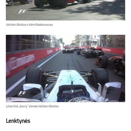
Valtteri Bottas ir Kimi Raikkonenas
Lėtai link „box’ų” slenka Valtteri Bottas
Lenktynės