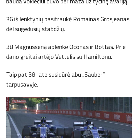
bauda vokiečiui buvo per maža už tyčinę avariją.
36 iš lenktynių pasitraukė Romainas Grosjeanas
dėl sugedusių stabdžių.
38 Magnusseną aplenkė Oconas ir Bottas. Prie
dano greitai artėjo Vettelis su Hamiltonu.
Taip pat 38 rate susidūrė abu „Sauber”
tarpusavyje.