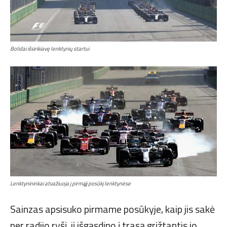
Bolidai išsirikiavę lenktynių startui
Lenktynininkai atvažiuoja į pirmąjį posūkį lenktynėse
Sainzas apsisuko pirmame posūkyje, kaip jis sakė
per radijo ryšį, jį išgąsdino į trasą grįžtantis jo