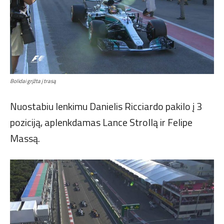
Bolidai grįžta į trasą
Nuostabiu lenkimu Danielis Ricciardo pakilo į 3
poziciją, aplenkdamas Lance Strollą ir Felipe
Massą.