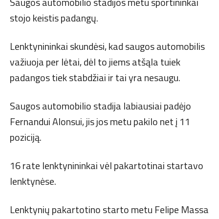
Saugos automobilio stadijos metu sportininkai
stojo keistis padangų.
Lenktynininkai skundėsi, kad saugos automobilis
važiuoja per lėtai, dėl to jiems atšąla tuiek
padangos tiek stabdžiai ir tai yra nesaugu.
Saugos automobilio stadija labiausiai padėjo
Fernandui Alonsui, jis jos metu pakilo net į 11
poziciją.
16 rate lenktynininkai vėl pakartotinai startavo
lenktynėse.
Lenktynių pakartotino starto metu Felipe Massa