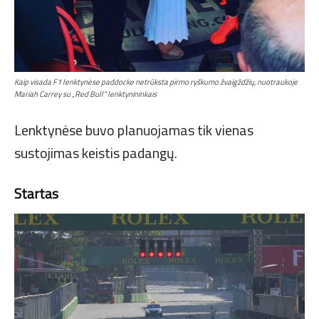
Kaip visada F1 lenktynėse paddocke netrūksta pirmo ryškumo žvaigždžių, nuotraukoje
Mariah Carrey su „Red Bull” lenktynininkais
Lenktynėse buvo planuojamas tik vienas
sustojimas keistis padangų.
Startas