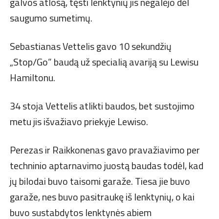
galvos atlošą, tęsti lenktynių jis negalėjo dėl
saugumo sumetimų.
Sebastianas Vettelis gavo 10 sekundžių
„Stop/Go” baudą už specialią avariją su Lewisu
Hamiltonu.
34 stoja Vettelis atlikti baudos, bet sustojimo
metu jis išvažiavo priekyje Lewiso.
Perezas ir Raikkonenas gavo pravažiavimo per
techninio aptarnavimo juostą baudas todėl, kad
jų bilodai buvo taisomi garaže. Tiesa jie buvo
garaže, nes buvo pasitraukę iš lenktynių, o kai
buvo sustabdytos lenktynės abiem