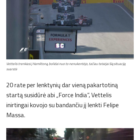
Vettelis trenkiasi į Hamiltoną, bolidai nuo to nenukentėjo, tačiau teisėjai šią situaciją
svarstė
20 rate per lenktynių dar vieną pakartotiną
startą susidūrė abi „Force India”, Vettelis
inirtingai kovojo su bandančiu jį lenkti Felipe
Massa.