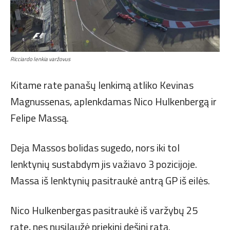
Ricciardo lenkia varžovus
Kitame rate panašų lenkimą atliko Kevinas
Magnussenas, aplenkdamas Nico Hulkenbergą ir
Felipe Massą.
Deja Massos bolidas sugedo, nors iki tol
lenktynių sustabdym jis važiavo 3 pozicijoje.
Massa iš lenktynių pasitraukė antrą GP iš eilės.
Nico Hulkenbergas pasitraukė iš varžybų 25
rate, nes nusilaužė priekinį dešinį ratą.