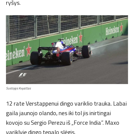
ryšys.
Sustojęs Kvyattas
12 rate Verstappenui dingo variklio trauka. Labai
gaila jaunojo olando, nes iki tol jis inirtingai
kovojo su Sergio Perezu iš „Force India”. Maxo
variklyje dingo tepalo slėgis.