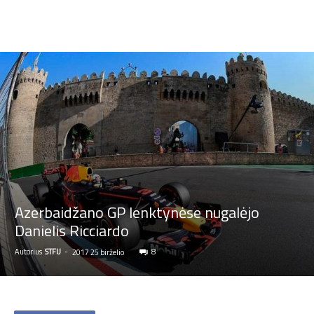
Azerbaidžano GP lenktynėse nugalėjo
Danielis Ricciardo
Autorius
STFU
-
8
2017 25 birželio