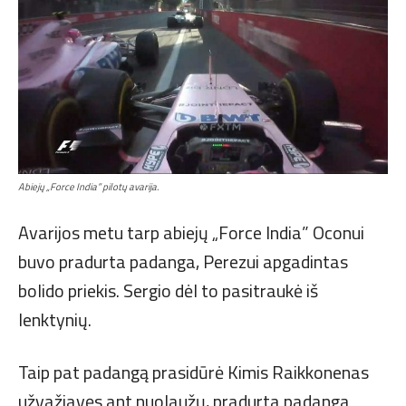
Abiejų „Force India” pilotų avarija.
Avarijos metu tarp abiejų „Force India” Oconui
buvo pradurta padanga, Perezui apgadintas
bolido priekis. Sergio dėl to pasitraukė iš
lenktynių.
Taip pat padangą prasidūrė Kimis Raikkonenas
užvažiavęs ant nuolaužų, pradurta padanga