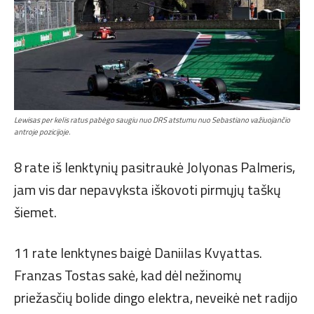
Lewisas per kelis ratus pabėgo saugiu nuo DRS atstumu nuo Sebastiano važiuojančio
antroje pozicijoje.
8 rate iš lenktynių pasitraukė Jolyonas Palmeris,
jam vis dar nepavyksta iškovoti pirmųjų taškų
šiemet.
11 rate lenktynes baigė Daniilas Kvyattas.
Franzas Tostas sakė, kad dėl nežinomų
priežasčių bolide dingo elektra, neveikė net radijo