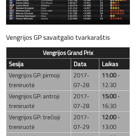
Vengrijos GP savaitgalio tvarkaraštis
Vengrijos Grand Prix
Sesija
Data
Laikas
Vengrijos GP: pirmoji
2017-
11:00
-
treniruotė
07-28
12:30
Vengrijos GP: antroji
2017-
15:00
-
treniruotė
07-28
16:30
Vengrijos GP: trečioji
2017-
12:00
-
treniruotė
07-29
13:00