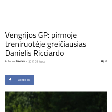
Vengrijos GP: pirmoje
treniruotėje greičiausias
Danielis Ricciardo
Autorius
Praeivis
-
0
2017 28 liepos
Facebook