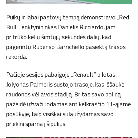
Puikų ir labai pastovų tempą demonstravo „Red
Bull” lenktynininkas Danielis Ricciardo, jam
pritrūko kelių šimtųjų sekundės dalių, kad
pagerintų Rubenso Barrichello pasiektą trasos
rekordą.
Pačioje sesijos pabaigoje „Renault” pilotas
Jolyonas Palmeris sustojo trasoje, kas iššaukė
raudonos vėliavos stadiją. Britas savo bolidą
pažeidė užvažiuodamas ant kelkraščio 11-ąjame
posūkyje, taip visiškai sulaužydamas savo
priekinį sparną į šipulius.