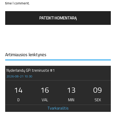
time I comment.
Artimiausios lenktynės
Nyderlandų GP: treniruotė #1
2026-08-21 10:30
14
16
13
08
D
VAL
MIN
SEK
Tvarkaraštis