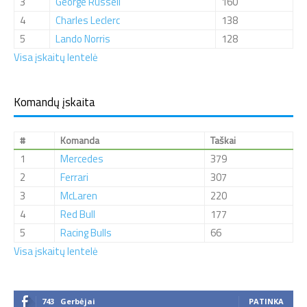
3
George Russell
160
4
Charles Leclerc
138
5
Lando Norris
128
Visa įskaitų lentelė
Komandų įskaita
#
Komanda
Taškai
1
Mercedes
379
2
Ferrari
307
3
McLaren
220
4
Red Bull
177
5
Racing Bulls
66
Visa įskaitų lentelė
743
Gerbėjai
PATINKA