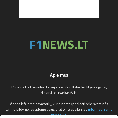
Apie mus
F1news.lt - Formulės 1 naujienos, rezultatai, lenktynes gyvai,
diskusijos, tvarkaraštis.
Visada ieškome savanorių, kurie norėtų prisidėti prie svetainės
turinio pildymo, susidomėjusius prašome apsilankyti
informaciniame
puslapyje
.