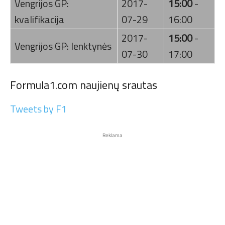
Vengrijos GP:
2017-
15:00
-
kvalifikacija
07-29
16:00
2017-
15:00
-
Vengrijos GP: lenktynės
07-30
17:00
Formula1.com naujienų srautas
Tweets by F1
Reklama