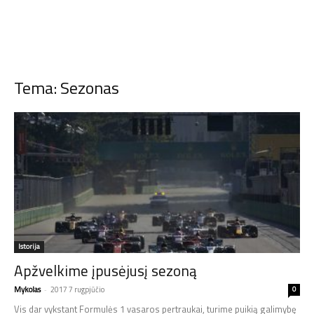
Tema: Sezonas
Istorija
Apžvelkime įpusėjusį sezoną
Mykolas
-
2017 7 rugpjūčio
0
Vis dar vykstant Formulės 1 vasaros pertraukai, turime puikią galimybę