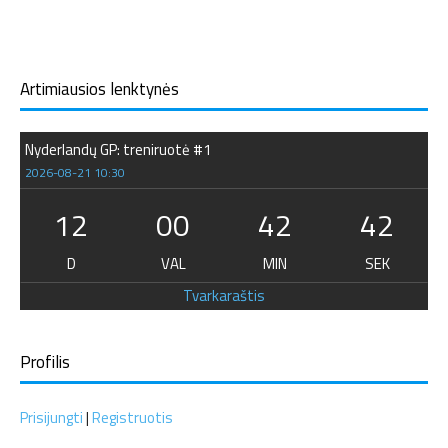
Artimiausios lenktynės
Nyderlandų GP: treniruotė #1
2026-08-21 10:30
12
00
42
41
D
VAL
MIN
SEK
Tvarkaraštis
Profilis
Prisijungti
|
Registruotis