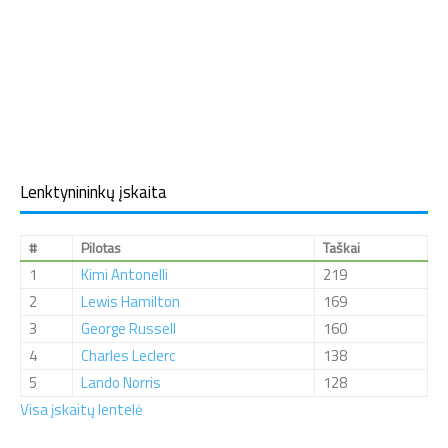
Lenktynininkų įskaita
#
Pilotas
Taškai
1
Kimi Antonelli
219
2
Lewis Hamilton
169
3
George Russell
160
4
Charles Leclerc
138
5
Lando Norris
128
Visa įskaitų lentelė