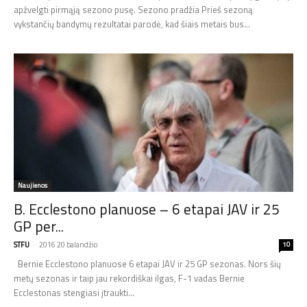
apžvelgti pirmąją sezono pusę. Sezono pradžia Prieš sezoną
vykstančių bandymų rezultatai parodė, kad šiais metais bus...
Naujienos
B. Ecclestono planuose – 6 etapai JAV ir 25
GP per...
STFU
-
2016 20 balandžio
10
Bernie Ecclestono planuose 6 etapai JAV ir 25 GP sezonas. Nors šių
metų sezonas ir taip jau rekordiškai ilgas, F-1 vadas Bernie
Ecclestonas stengiasi įtraukti...