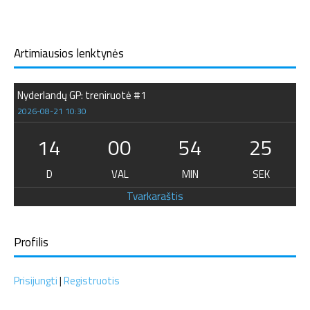
Artimiausios lenktynės
Nyderlandų GP: treniruotė #1
2026-08-21 10:30
14
00
54
24
D
VAL
MIN
SEK
Tvarkaraštis
Profilis
Prisijungti
|
Registruotis