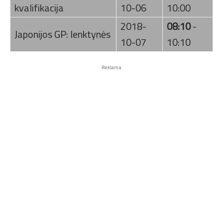
kvalifikacija
10-06
10:00
2018-
08:10
-
Japonijos GP: lenktynės
10-07
10:10
Reklama