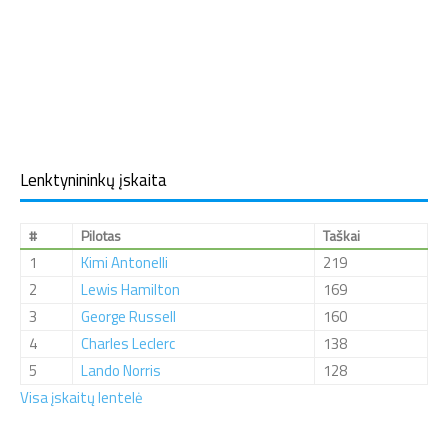
Lenktynininkų įskaita
#
Pilotas
Taškai
1
Kimi Antonelli
219
2
Lewis Hamilton
169
3
George Russell
160
4
Charles Leclerc
138
5
Lando Norris
128
Visa įskaitų lentelė