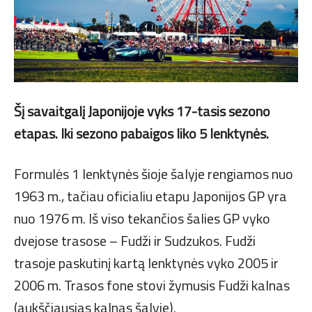
Šį savaitgalį Japonijoje vyks 17-tasis sezono
etapas. Iki sezono pabaigos liko 5 lenktynės.
Formulės 1 lenktynės šioje šalyje rengiamos nuo
1963 m., tačiau oficialiu etapu Japonijos GP yra
nuo 1976 m. Iš viso tekančios šalies GP vyko
dvejose trasose – Fudži ir Sudzukos. Fudži
trasoje paskutinį kartą lenktynės vyko 2005 ir
2006 m. Trasos fone stovi žymusis Fudži kalnas
(aukščiausias kalnas šalyje).