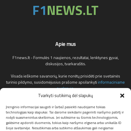
Apie mus
F1news.lt - Formulės 1 naujienos, rezultatai, lenktynes gyvai,
diskusijos, tvarkaraštis.
Visada ieškome savanorių, kurie norėtų prisidėti prie svetainės
turinio pildymo, susidomėjusius prašome apsilankyti
informaciniame
puslapyje
.
Tvarkyti sutikimą dėl slapukų
Reklamos klausimais teirautis žemiau nurodytu elektroniniu pašto
adresu.
Įrenginio informacijai saugoti ir (arba) pasiekti naudojame tokias
technologijas kaip slapukai. Tai darome siekdami pagerinti naršymo patirtį ir
rodyti suasmenintus skelbimus. Jei sutiksime su šiomis technologijomis,
Susisiekite:
info@f1news.lt
galėsime apdoroti duomenis, tokius kaip naršymo elgsena arba unikalūs ID
šioje svetainėje. Nesutikimas arba sutikimo atšaukimas gali neigiamai