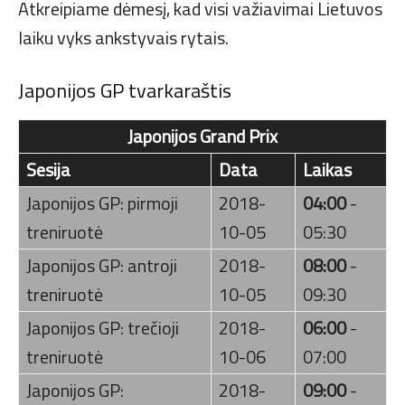
Atkreipiame dėmesį, kad visi važiavimai Lietuvos
laiku vyks ankstyvais rytais.
Japonijos GP tvarkaraštis
Japonijos Grand Prix
Sesija
Data
Laikas
Japonijos GP: pirmoji
2018-
04:00
-
treniruotė
10-05
05:30
Japonijos GP: antroji
2018-
08:00
-
treniruotė
10-05
09:30
Japonijos GP: trečioji
2018-
06:00
-
treniruotė
10-06
07:00
Japonijos GP:
2018-
09:00
-