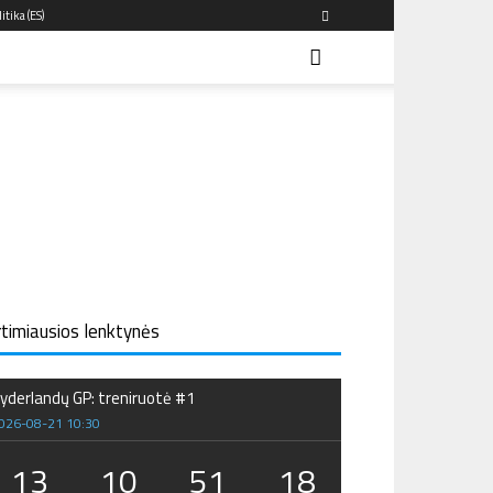
itika (ES)
rtimiausios lenktynės
yderlandų GP: treniruotė #1
026-08-21 10:30
13
10
51
18