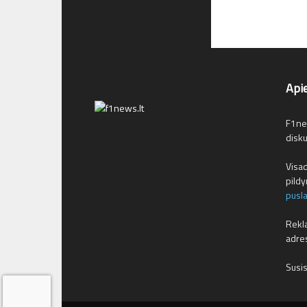
Api
F1new
disku
Visad
pild
pusl
Rekla
adre
Susis