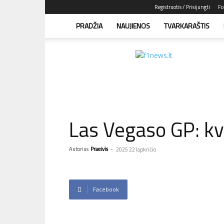
Registruotis / Prisijungti
Fo
PRADŽIA
NAUJIENOS
TVARKARAŠTIS
F1news.lt
–
sužinok
pirmas!
Las Vegaso GP: kva
Autorius
Praeivis
-
2025 22 lapkričio
Facebook