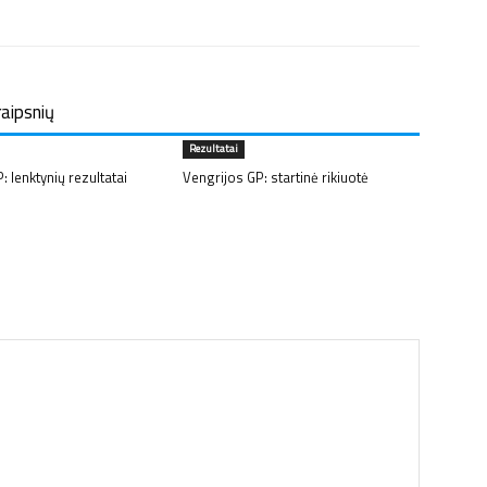
raipsnių
Rezultatai
: lenktynių rezultatai
Vengrijos GP: startinė rikiuotė