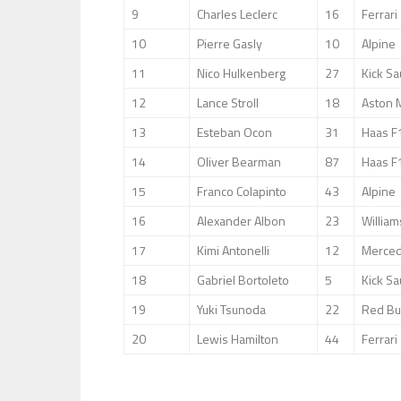
9
Charles Leclerc
16
Ferrari
10
Pierre Gasly
10
Alpine
11
Nico Hulkenberg
27
Kick S
12
Lance Stroll
18
Aston 
13
Esteban Ocon
31
Haas F
14
Oliver Bearman
87
Haas F
15
Franco Colapinto
43
Alpine
16
Alexander Albon
23
William
17
Kimi Antonelli
12
Merce
18
Gabriel Bortoleto
5
Kick S
19
Yuki Tsunoda
22
Red Bul
20
Lewis Hamilton
44
Ferrari