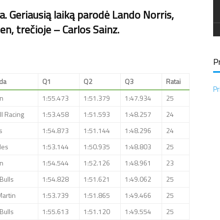
a. Geriausią laiką parodė Lando Norris,
n, trečioje – Carlos Sainz.
Pr
da
Q1
Q2
Q3
Ratai
Pr
n
1:55.473
1:51.379
1:47.934
25
l Racing
1:53.458
1:51.593
1:48.257
24
s
1:54.873
1:51.144
1:48.296
24
des
1:53.144
1:50.935
1:48.803
25
n
1:54.544
1:52.126
1:48.961
23
Bulls
1:54.828
1:51.621
1:49.062
25
Martin
1:53.739
1:51.865
1:49.466
25
Bulls
1:55.613
1:51.120
1:49.554
25