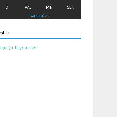
D
VAL
MIN
SEK
Tvarkaraštis
ofilis
isijungti
|
Registruotis