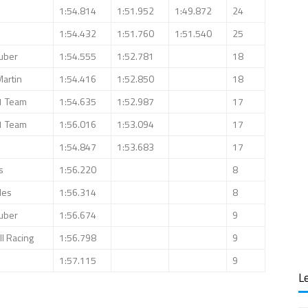
1:54.814
1:51.952
1:49.872
24
1:54.432
1:51.760
1:51.540
25
auber
1:54.555
1:52.781
18
Martin
1:54.416
1:52.850
18
1 Team
1:54.635
1:52.987
17
1 Team
1:56.016
1:53.094
17
1:54.847
1:53.683
17
s
1:56.220
8
des
1:56.314
8
auber
1:56.674
9
l Racing
1:56.798
9
1:57.115
9
Le