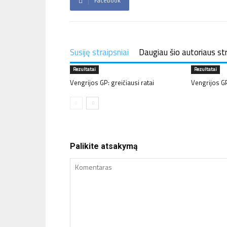
Facebook
Susiję straipsniai
Daugiau šio autoriaus st
Rezultatai
Rezultatai
Vengrijos GP: greičiausi ratai
Vengrijos GP
Palikite atsakymą