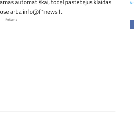
ojamas automatiškai, todėl pastebėjus klaidas
Vi
uose arba info@f1news.lt
Reklama