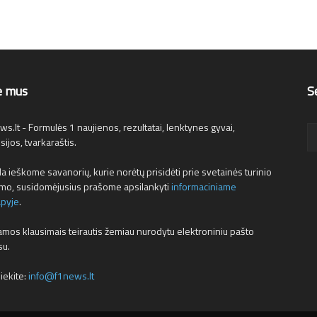
e mus
S
s.lt - Formulės 1 naujienos, rezultatai, lenktynes gyvai,
sijos, tvarkaraštis.
a ieškome savanorių, kurie norėtų prisidėti prie svetainės turinio
ymo, susidomėjusius prašome apsilankyti
informaciniame
apyje
.
mos klausimais teirautis žemiau nurodytu elektroniniu pašto
su.
iekite:
info@f1news.lt