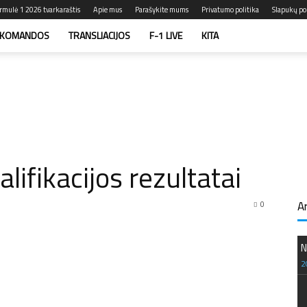
rmulė 1 2026 tvarkaraštis
Apie mus
Parašykite mums
Privatumo politika
Slapukų pol
KOMANDOS
TRANSLIACIJOS
F-1 LIVE
KITA
lifikacijos rezultatai
A
0
N
2