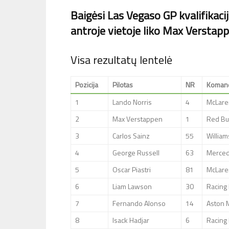
Baigėsi Las Vegaso GP kvalifikacij
antroje vietoje liko Max Verstappe
Visa rezultatų lentelė
Pozicija
Pilotas
NR
Koman
1
Lando Norris
4
McLare
2
Max Verstappen
1
Red Bul
3
Carlos Sainz
55
William
4
George Russell
63
Merce
5
Oscar Piastri
81
McLare
6
Liam Lawson
30
Racing 
7
Fernando Alonso
14
Aston 
8
Isack Hadjar
6
Racing 