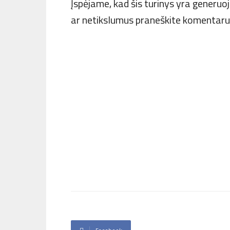
Įspėjame, kad šis turinys yra generu
ar netikslumus praneškite komentar