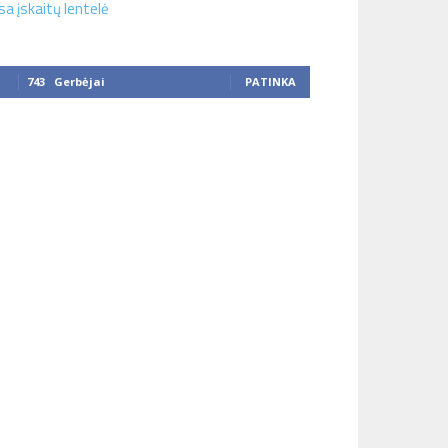
sa įskaitų lentelė
743
Gerbėjai
PATINKA