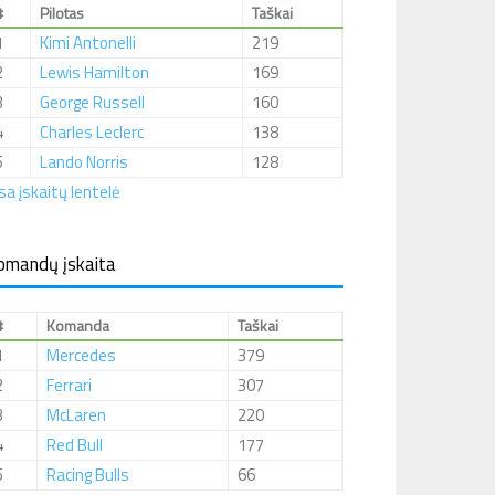
#
Pilotas
Taškai
1
Kimi Antonelli
219
2
Lewis Hamilton
169
3
George Russell
160
4
Charles Leclerc
138
5
Lando Norris
128
sa įskaitų lentelė
omandų įskaita
#
Komanda
Taškai
1
Mercedes
379
2
Ferrari
307
3
McLaren
220
4
Red Bull
177
5
Racing Bulls
66