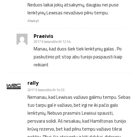
Neduos laikai jokių atsakymų, daugiau nei pusė
lenktynių Lewisas nevažiavo pilnu tempu.
Atsakyti
Praeivis
2017 9 balandžio At 12:54
Manau, kad duos šiek tiek lenktynių galas . Po
paskutinio pit stop abu turėjo paspausti kaip
reikiant
rally
2017 9 balandžio At 14:53
Nemanau, kad Lewisas važiavo galimu tempu. Sebas
tuo tarpu gal ir važiavo, bet irgi ne iki pačio galo
lenktynių. Nebuvo prasmės Lewisui spausti,
persvara solidi. Aš nesakau, kad Hamiltonas turėjo
krūvą rezervo, bet kad pilnu tempu važiavo tikrai
netikiu. Plius čia atsivertų ir kiti dalykai, didesniu