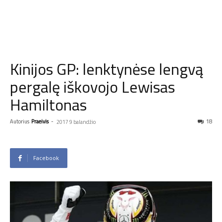
Kinijos GP: lenktynėse lengvą
pergalę iškovojo Lewisas
Hamiltonas
Autorius
Praeivis
-
18
2017 9 balandžio
Facebook