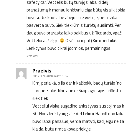
safety car, Vettelis būtų turėjęs labai didelį
pranašumą ir manau lenktynių eiga būtų visai kitokia
buvusi. Rizikuota be abejo toje vietoje, bet rizika
pasverta buvo. Šiek tiek Kimis turėtų susiimti. Per
daug buvo prarasta laiko pakibus už Ricciardo, ypač
Vettelio atžvilgiu
O vėliau ir patį Kimi perlaikė.
Lenktynės buvo tikrai įdomios, permainingos.
Atsakyti
Praeivis
2017 9 balandžio At 11:34
Kimį perlaikė, o jis dar ir kažkokių bėdų turėjo ‘no
torque’ sakė. Nors jam ir šiaip agresijos trūksta
šiek tiek
Vetteliui viską sugadino ankstyvas sustojimas ir
SC. Nors lenktynių gale Vettelio ir Hamiltono laikai
buvo labai panašūs, vercia matyti, kad jeigu ne ta
klaida, butu rimta kova priekyje