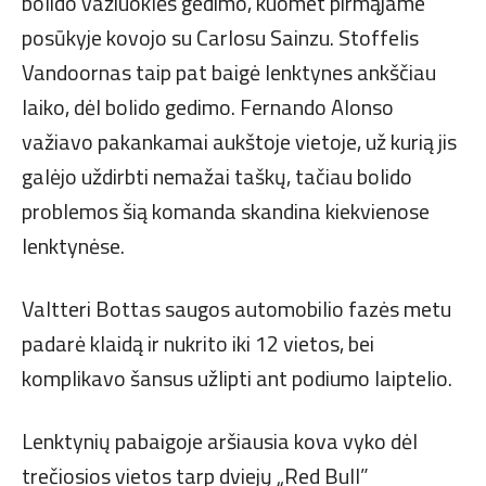
bolido važiuoklės gedimo, kuomet pirmąjame
posūkyje kovojo su Carlosu Sainzu. Stoffelis
Vandoornas taip pat baigė lenktynes ankščiau
laiko, dėl bolido gedimo. Fernando Alonso
važiavo pakankamai aukštoje vietoje, už kurią jis
galėjo uždirbti nemažai taškų, tačiau bolido
problemos šią komanda skandina kiekvienose
lenktynėse.
Valtteri Bottas saugos automobilio fazės metu
padarė klaidą ir nukrito iki 12 vietos, bei
komplikavo šansus užlipti ant podiumo laiptelio.
Lenktynių pabaigoje aršiausia kova vyko dėl
trečiosios vietos tarp dviejų „Red Bull”