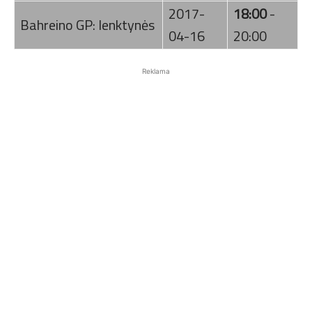
2017-
18:00
-
Bahreino GP: lenktynės
04-16
20:00
Reklama