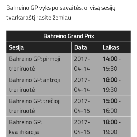
Bahreino GP vyks po savaitės, o visą sesijų
tvarkaraštį rasite žemiau
Bahreino Grand Prix
Sesija
Data
Laikas
Bahreino GP: pirmoji
2017-
14:00
-
treniruotė
04-14
15:30
Bahreino GP: antroji
2017-
18:00
-
treniruotė
04-14
19:30
Bahreino GP: trečioji
2017-
15:00
-
treniruotė
04-15
16:00
Bahreino GP:
2017-
18:00
-
kvalifikacija
04-15
19:00