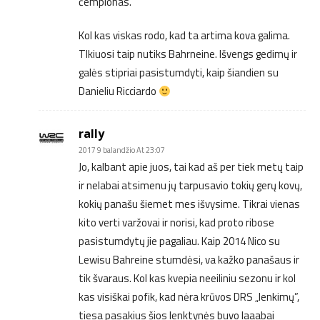
čempionas.
Kol kas viskas rodo, kad ta artima kova galima.
TIkiuosi taip nutiks Bahrneine. Išvengs gedimų ir
galės stipriai pasistumdyti, kaip šiandien su
Danieliu Ricciardo
rally
2017 9 balandžio At 23:07
Jo, kalbant apie juos, tai kad aš per tiek metų taip
ir nelabai atsimenu jų tarpusavio tokių gerų kovų,
kokių panašu šiemet mes išvysime. Tikrai vienas
kito verti varžovai ir norisi, kad proto ribose
pasistumdytų jie pagaliau. Kaip 2014 Nico su
Lewisu Bahreine stumdėsi, va kažko panašaus ir
tik švaraus. Kol kas kvepia neeiliniu sezonu ir kol
kas visiškai pofik, kad nėra krūvos DRS „lenkimų”,
tiesa pasakius šios lenktynės buvo laaabai