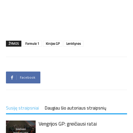
ŽYMOS
Formulė 1
Kinijos GP
Lenktynės
Facebook
Susiję straipsniai
Daugiau šio autoriaus straipsnių
Vengrijos GP: greičiausi ratai