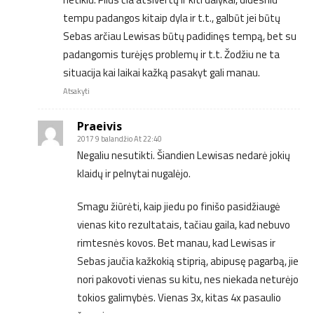
tempu padangos kitaip dyla ir t.t., galbūt jei būtų
Sebas arčiau Lewisas būtų padidinęs tempą, bet su
padangomis turėjęs problemų ir t.t. Žodžiu ne ta
situacija kai laikai kažką pasakyt gali manau.
Atsakyti
Praeivis
2017 9 balandžio At 22:40
Negaliu nesutikti. Šiandien Lewisas nedarė jokių
klaidų ir pelnytai nugalėjo.
Smagu žiūrėti, kaip jiedu po finišo pasidžiaugė
vienas kito rezultatais, tačiau gaila, kad nebuvo
rimtesnės kovos. Bet manau, kad Lewisas ir
Sebas jaučia kažkokią stiprią, abipusę pagarbą, jie
nori pakovoti vienas su kitu, nes niekada neturėjo
tokios galimybės. Vienas 3x, kitas 4x pasaulio