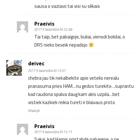
sausa o vaziavo tai visi su slikais
Praeivis
2017 9 balandžio At 22:48
Tai taip, bet pabaigoje, buliai, vienodi bolidai, o
DRS nieko beveik nepadėjo
deivec
2017 9 balandžio At 12:07
chebra jau tik nekalbekite apie vetelio nerealu
pranasuma pries HAM…nu gedos turekite…suprantu
kad raudona spalva daug kam akis uzpila…bet
vistiek kazkiek reikia tureti ir blaivaus proto
Atsakyti
Praeivis
2017 9 balandžio At 12:11
Sakai, kad Hamis pristabdė pabaigoje, o ne