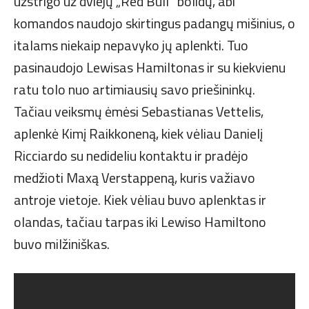
užstrigo už dviejų „Red Bull” bolidų, abi
komandos naudojo skirtingus padangų mišinius, o
italams niekaip nepavyko jų aplenkti. Tuo
pasinaudojo Lewisas Hamiltonas ir su kiekvienu
ratu tolo nuo artimiausių savo priešininkų.
Tačiau veiksmų ėmėsi Sebastianas Vettelis,
aplenkė Kimį Raikkoneną, kiek vėliau Danielį
Ricciardo su nedideliu kontaktu ir pradėjo
medžioti Maxą Verstappeną, kuris važiavo
antroje vietoje. Kiek vėliau buvo aplenktas ir
olandas, tačiau tarpas iki Lewiso Hamiltono
buvo milžiniškas.