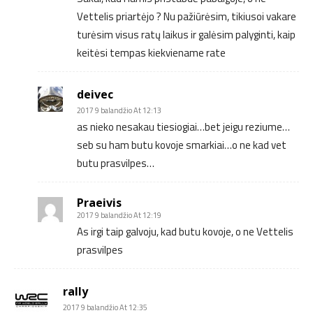
Vettelis priartėjo ? Nu pažiūrėsim, tikiusoi vakare
turėsim visus ratų laikus ir galėsim palyginti, kaip
keitėsi tempas kiekviename rate
deivec
2017 9 balandžio At 12:13
as nieko nesakau tiesiogiai…bet jeigu reziume…
seb su ham butu kovoje smarkiai…o ne kad vet
butu prasvilpes…
Praeivis
2017 9 balandžio At 12:19
As irgi taip galvoju, kad butu kovoje, o ne Vettelis
prasvilpes
rally
2017 9 balandžio At 12:35