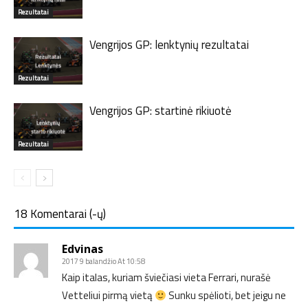
Rezultatai
Vengrijos GP: lenktynių rezultatai
Rezultatai
Vengrijos GP: startinė rikiuotė
Rezultatai
18 Komentarai (-ų)
Edvinas
2017 9 balandžio At 10:58
Kaip italas, kuriam šviečiasi vieta Ferrari, nurašė
Vetteliui pirmą vietą
Sunku spėlioti, bet jeigu ne