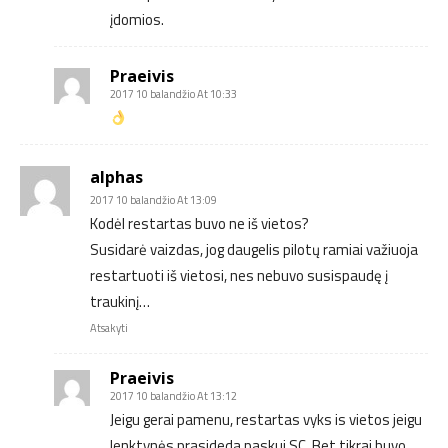
įdomios.
Praeivis
2017 10 balandžio At 10:33
alphas
2017 10 balandžio At 13:09
Kodėl restartas buvo ne iš vietos?
Susidarė vaizdas, jog daugelis pilotų ramiai važiuoja
restartuoti iš vietosi, nes nebuvo susispaudę į
traukinį…
Atsakyti
Praeivis
2017 10 balandžio At 13:12
Jeigu gerai pamenu, restartas vyks is vietos jeigu
lenktynės prasideda paskui SC. Bet tikrai buvo