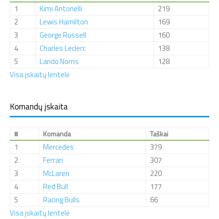
1
Kimi Antonelli
219
2
Lewis Hamilton
169
3
George Russell
160
4
Charles Leclerc
138
5
Lando Norris
128
Visa įskaitų lentelė
Komandų įskaita
#
Komanda
Taškai
1
Mercedes
379
2
Ferrari
307
3
McLaren
220
4
Red Bull
177
5
Racing Bulls
66
Visa įskaitų lentelė