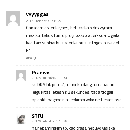
vvyyggaa
2017 9 balandžio At 11:29
Gan idomios lenktynes, bet kazkaip drs zymiai
maziau itakos turi, o prognozavo atvirksciai… gaila
kad taip sunkiai bulius lenke butu intrigos buve del
P1
Atsakyti
Praeivis
2017 9 balandžio At 11:34
su DRS tik priartėja ir nieko daugiau nepadaro.
jeigu kitas letesnis 2 sekundes, tada tik gali
aplenkt. pagrindiniai lenkimai vyko ne tiesiosiose
STFU
2017 9 balandžio At 13:38
na nepamirskim to, kad trasa nebuvo visiskai