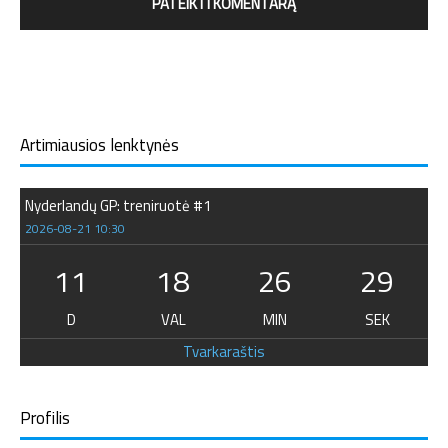
Artimiausios lenktynės
Nyderlandų GP: treniruotė #1
2026-08-21 10:30
11
18
26
29
D
VAL
MIN
SEK
Tvarkaraštis
Profilis