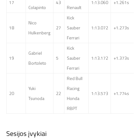
17
43
1:13.060
+1.261s
Colapinto
Renault
Kick
Nico
18
27
Sauber
1:13.072
+1.273s
Hulkenberg
Ferrari
Kick
Gabriel
19
5
Sauber
1:13.172
+1.373s
Bortoleto
Ferrari
Red Bull
Yuki
Racing
20
22
1:13.573
+1.774s
Tsunoda
Honda
RBPT
Sesijos įvykiai