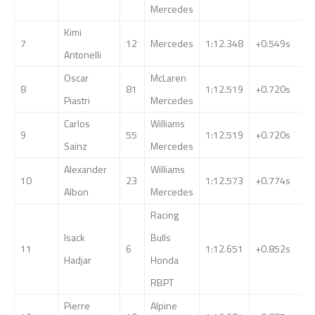
Mercedes
Kimi
7
12
Mercedes
1:12.348
+0.549s
Antonelli
Oscar
McLaren
8
81
1:12.519
+0.720s
Piastri
Mercedes
Carlos
Williams
9
55
1:12.519
+0.720s
Sainz
Mercedes
Alexander
Williams
10
23
1:12.573
+0.774s
Albon
Mercedes
Racing
Isack
Bulls
11
6
1:12.651
+0.852s
Hadjar
Honda
RBPT
Pierre
Alpine