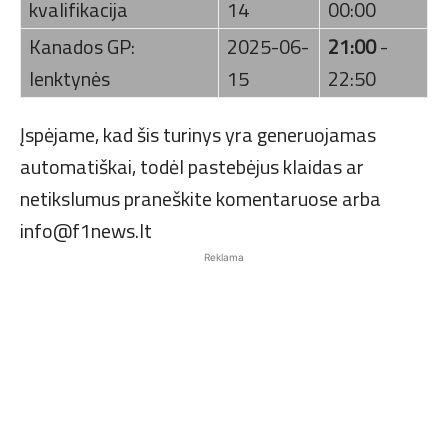
kvalifikacija
14
00:00
Kanados GP:
2025-06-
21:00
-
lenktynės
15
22:50
Įspėjame, kad šis turinys yra generuojamas
automatiškai, todėl pastebėjus klaidas ar
netikslumus praneškite komentaruose arba
info@f1news.lt
Reklama