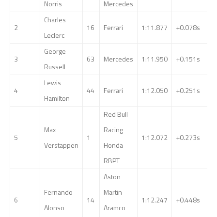
Norris
Mercedes
Charles
2
16
Ferrari
1:11.877
+0.078s
Leclerc
George
3
63
Mercedes
1:11.950
+0.151s
Russell
Lewis
4
44
Ferrari
1:12.050
+0.251s
Hamilton
Red Bull
Max
Racing
5
1
1:12.072
+0.273s
Verstappen
Honda
RBPT
Aston
Fernando
Martin
6
14
1:12.247
+0.448s
Alonso
Aramco