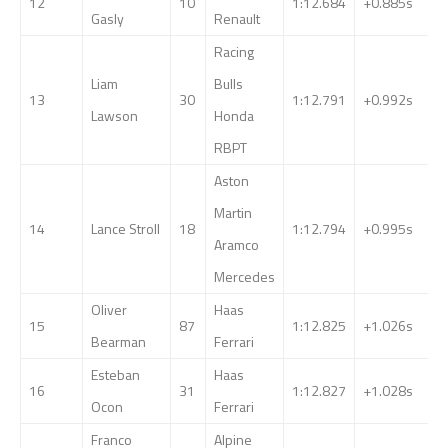
12
10
1:12.684
+0.885s
Gasly
Renault
Racing
Liam
Bulls
13
30
1:12.791
+0.992s
Lawson
Honda
RBPT
Aston
Martin
14
Lance Stroll
18
1:12.794
+0.995s
Aramco
Mercedes
Oliver
Haas
15
87
1:12.825
+1.026s
Bearman
Ferrari
Esteban
Haas
16
31
1:12.827
+1.028s
Ocon
Ferrari
Franco
Alpine