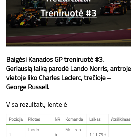
Baigėsi Kanados GP treniruotė #3.
Geriausią laiką parodė Lando Norris, antroje
vietoje liko Charles Leclerc, trečioje –
George Russell.
Visa rezultatų lentelė
Pozicija
Pilotas
NR
Komanda
Laikas
Atsilikimas
Lando
McLaren
1
4
1:11.799