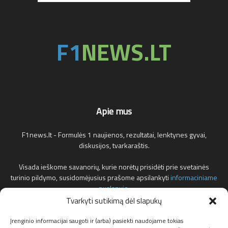
Apie mus
F1news.lt - Formulės 1 naujienos, rezultatai, lenktynes gyvai,
diskusijos, tvarkaraštis.
Visada ieškome savanorių, kurie norėtų prisidėti prie svetainės
turinio pildymo, susidomėjusius prašome apsilankyti
informaciniame
puslapyje
.
Tvarkyti sutikimą dėl slapukų
Reklamos klausimais teirautis žemiau nurodytu elektroniniu pašto
adresu.
Įrenginio informacijai saugoti ir (arba) pasiekti naudojame tokias