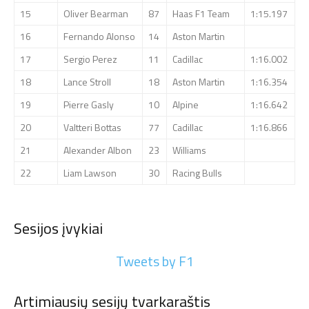
15
Oliver Bearman
87
Haas F1 Team
1:15.197
16
Fernando Alonso
14
Aston Martin
17
Sergio Perez
11
Cadillac
1:16.002
18
Lance Stroll
18
Aston Martin
1:16.354
19
Pierre Gasly
10
Alpine
1:16.642
20
Valtteri Bottas
77
Cadillac
1:16.866
21
Alexander Albon
23
Williams
22
Liam Lawson
30
Racing Bulls
Sesijos įvykiai
Tweets by F1
Artimiausių sesijų tvarkaraštis