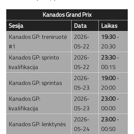
Kanados Grand Prix
Sesija
Data
Laikas
Kanados GP: treniruotė
2026-
19:30
-
#1
05-22
20:30
Kanados GP: sprinto
2026-
23:30
-
kvalifikacija
05-22
00:15
2026-
19:00
-
Kanados GP: sprintas
05-23
20:00
Kanados GP:
2026-
23:00
-
kvalifikacija
05-23
00:00
2026-
23:00
-
Kanados GP: lenktynės
05-24
00:50