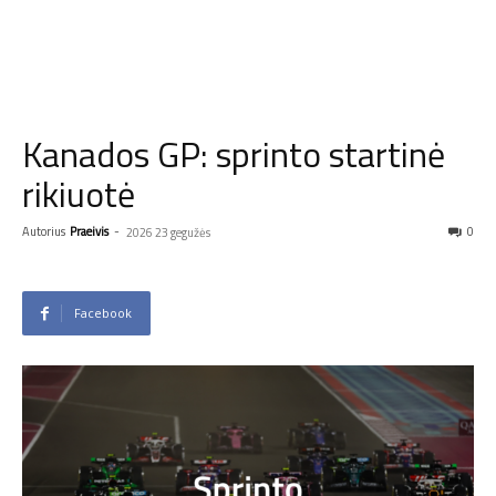
Kanados GP: sprinto startinė
rikiuotė
Autorius
Praeivis
-
0
2026 23 gegužės
Facebook