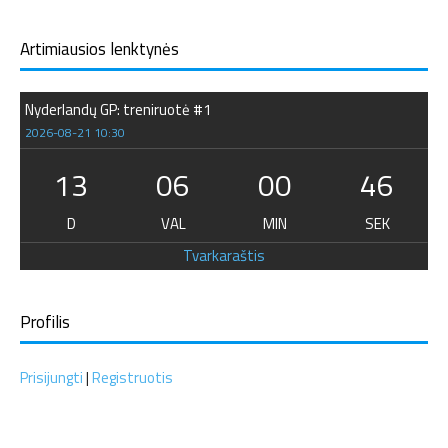
Artimiausios lenktynės
Nyderlandų GP: treniruotė #1
2026-08-21 10:30
13
06
00
46
D
VAL
MIN
SEK
Tvarkaraštis
Profilis
Prisijungti
|
Registruotis