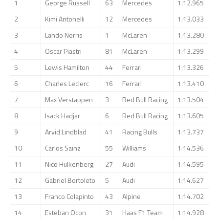
1
George Russell
63
Mercedes
1:12.965
2
Kimi Antonelli
12
Mercedes
1:13.033
3
Lando Norris
1
McLaren
1:13.280
4
Oscar Piastri
81
McLaren
1:13.299
5
Lewis Hamilton
44
Ferrari
1:13.326
6
Charles Leclerc
16
Ferrari
1:13.410
7
Max Verstappen
3
Red Bull Racing
1:13.504
8
Isack Hadjar
6
Red Bull Racing
1:13.605
9
Arvid Lindblad
41
Racing Bulls
1:13.737
10
Carlos Sainz
55
Williams
1:14.536
11
Nico Hulkenberg
27
Audi
1:14.595
12
Gabriel Bortoleto
5
Audi
1:14.627
13
Franco Colapinto
43
Alpine
1:14.702
14
Esteban Ocon
31
Haas F1 Team
1:14.928