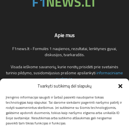
Apie mus
F1news.lt - Formulės 1 naujienos, rezultatai, lenktynes gyvai,
diskusijos, tvarkaraštis.
Visada ieškome savanorių, kurie norėtų prisidėti prie svetainės
turinio pildymo, susidomėjusius prašome apsilankyti
informaciniame
puslapyje
.
Tvarkyti sutikimą dėl slapukų
Reklamos klausimais teirautis žemiau nurodytu elektroniniu pašto
adresu.
Įrenginio informacijai saugoti ir (arba) pasiekti naudojame tokias
technologijas kaip slapukai. Tai darome siekdami pagerinti naršymo patirtį ir
rodyti suasmenintus skelbimus. Jei sutiksime su šiomis technologijomis,
Susisiekite:
info@f1news.lt
galėsime apdoroti duomenis, tokius kaip naršymo elgsena arba unikalūs ID
šioje svetainėje. Nesutikimas arba sutikimo atšaukimas gali neigiamai
paveikti tam tikras funkcijas ir funkcijas.