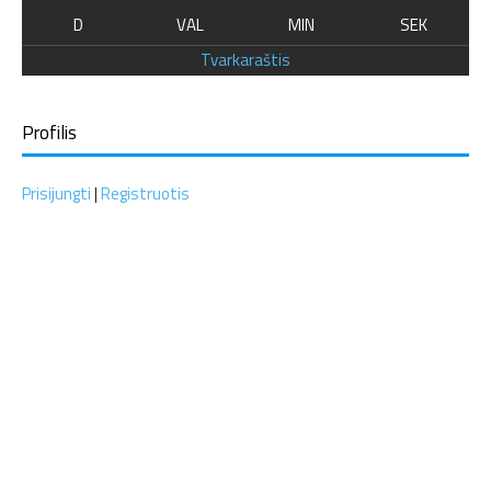
D
VAL
MIN
SEK
Tvarkaraštis
Profilis
Prisijungti
|
Registruotis