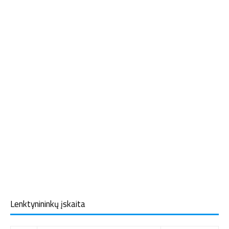
Lenktynininkų įskaita