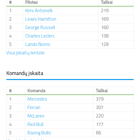
#
Pilotas
Taškai
1
Kimi Antonelli
219
2
Lewis Hamilton
169
3
George Russell
160
4
Charles Leclerc
138
5
Lando Norris
128
Visa įskaitų lentelė
Komandų įskaita
#
Komanda
Taškai
1
Mercedes
379
2
Ferrari
307
3
McLaren
220
4
Red Bull
177
5
Racing Bulls
66