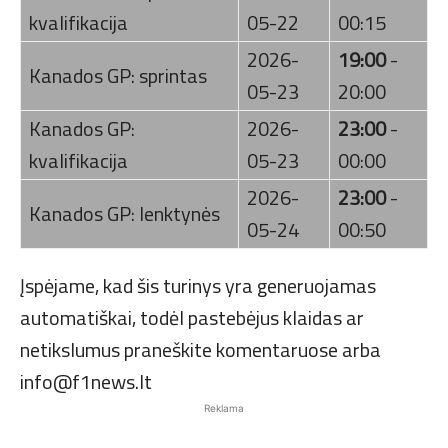
kvalifikacija
05-22
00:15
2026-
19:00
-
Kanados GP: sprintas
05-23
20:00
Kanados GP:
2026-
23:00
-
kvalifikacija
05-23
00:00
2026-
23:00
-
Kanados GP: lenktynės
05-24
00:50
Įspėjame, kad šis turinys yra generuojamas
automatiškai, todėl pastebėjus klaidas ar
netikslumus praneškite komentaruose arba
info@f1news.lt
Reklama