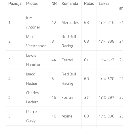
Pozicija
Pilotas
NR
Komanda
Ratas
Laikas
greiti
Kimi
1
12
Mercedes
68
1:14.210
211.
Antonelli
Max
Red Bull
2
3
68
1:14.398
211.
Verstappen
Racing
Lewis
3
44
Ferrari
61
1:14.573
210.
Hamilton
Isack
Red Bull
4
6
68
1:14.578
210.
Hadjar
Racing
Charles
5
16
Ferrari
37
1:15.297
208.
Leclerc
Pierre
6
10
Alpine
68
1:15.390
208.
Gasly