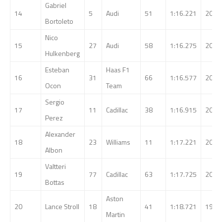
Gabriel
14
5
Audi
51
1:16.221
205.
Bortoleto
Nico
15
27
Audi
58
1:16.275
205.
Hulkenberg
Esteban
Haas F1
16
31
66
1:16.577
205.
Ocon
Team
Sergio
17
11
Cadillac
38
1:16.915
204.
Perez
Alexander
18
23
Williams
11
1:17.221
203.
Albon
Valtteri
19
77
Cadillac
63
1:17.725
201.
Bottas
Aston
20
Lance Stroll
18
41
1:18.721
199.
Martin