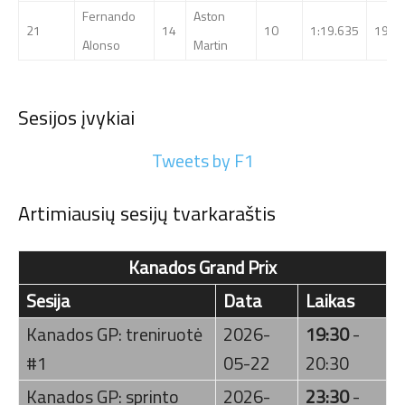
Fernando
Aston
21
14
10
1:19.635
197.
Alonso
Martin
Sesijos įvykiai
Tweets by F1
Artimiausių sesijų tvarkaraštis
Kanados Grand Prix
Sesija
Data
Laikas
Kanados GP: treniruotė
2026-
19:30
-
#1
05-22
20:30
Kanados GP: sprinto
2026-
23:30
-