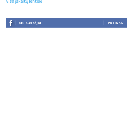
Visa įskaitų lentelė
743
Gerbėjai
PATINKA