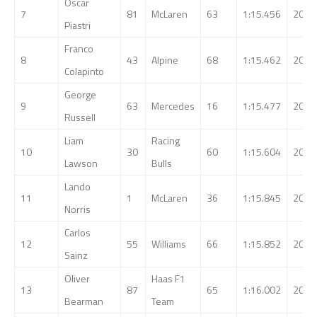
Oscar
7
81
McLaren
63
1:15.456
208.
Piastri
Franco
8
43
Alpine
68
1:15.462
208.
Colapinto
George
9
63
Mercedes
16
1:15.477
208.
Russell
Liam
Racing
10
30
60
1:15.604
207.
Lawson
Bulls
Lando
11
1
McLaren
36
1:15.845
206.
Norris
Carlos
12
55
Williams
66
1:15.852
206.
Sainz
Oliver
Haas F1
13
87
65
1:16.002
206.
Bearman
Team