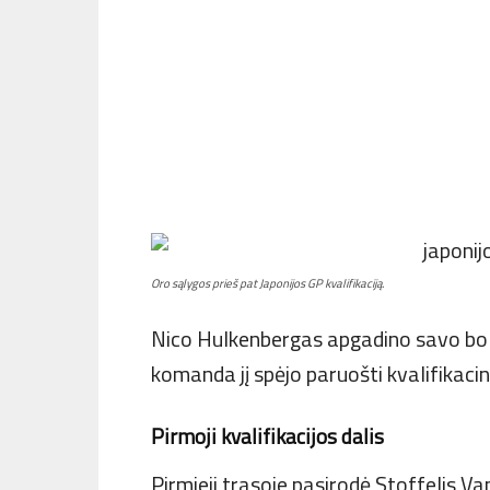
Oro sąlygos prieš pat Japonijos GP kvalifikaciją.
Nico Hulkenbergas apgadino savo bolid
komanda jį spėjo paruošti kvalifikac
Pirmoji kvalifikacijos dalis
Pirmieji trasoje pasirodė Stoffelis V