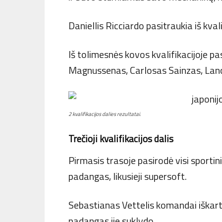
Daniellis Ricciardo pasitraukia iš kvali
Iš tolimesnės kovos kvalifikacijoje p
Magnussenas, Carlosas Sainzas, Lance
2 kvalifikacijos dalies rezultatai.
Trečioji kvalifikacijos dalis
Pirmasis trasoje pasirodė visi sportini
padangas, likusieji supersoft.
Sebastianas Vettelis komandai iškart 
padangas jie suklydo.