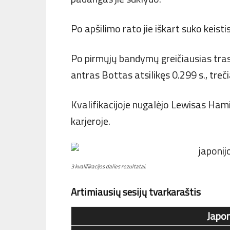
Po apšilimo rato jie iškart suko keist
Po pirmųjų bandymų greičiausias tra
antras Bottas atsilikęs 0.299 s., tre
Kvalifikacijoje nugalėjo Lewisas Hamil
karjeroje.
3 kvalifikacijos dalies rezultatai.
Artimiausių sesijų tvarkaraštis
Japon