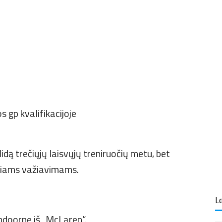
ą trečiųjų laisvųjų treniruočių metu, bet
iniams važiavimams.
Le
andoorne iš „McLaren“.