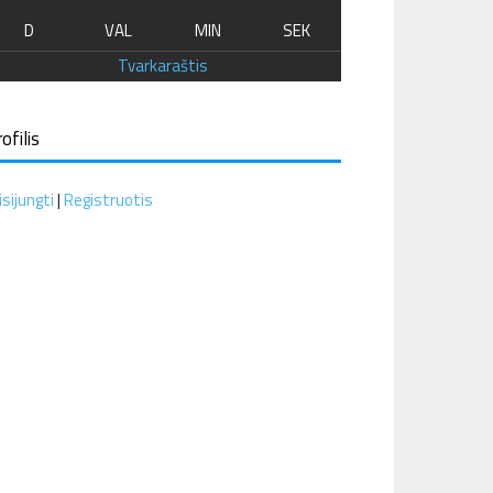
D
VAL
MIN
SEK
Tvarkaraštis
ofilis
isijungti
|
Registruotis