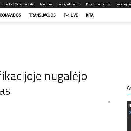
rmulė 1 2026 tvarkaraštis
Apie mus
Parašykite mums
Privatumo politika
Slapukų pol
KOMANDOS
TRANSLIACIJOS
F-1 LIVE
KITA
fikacijoje nugalėjo
as
A
1
N
2