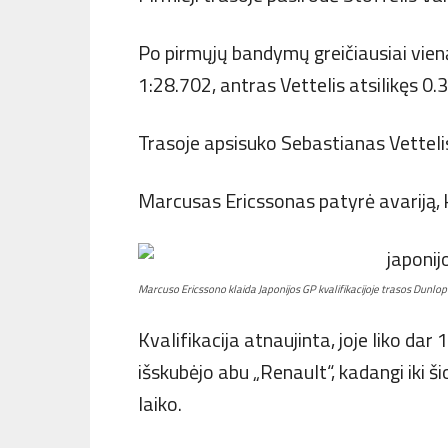
Po pirmųjų bandymų greičiausiai vien
1:28.702, antras Vettelis atsilikęs 0.
Trasoje apsisuko Sebastianas Vetteli
Marcusas Ericssonas patyrė avariją, k
Marcuso Ericssono klaida Japonijos GP kvalifikacijoje trasos Dunlop
Kvalifikacija atnaujinta, joje liko dar
išskubėjo abu „Renault“, kadangi iki ši
laiko.