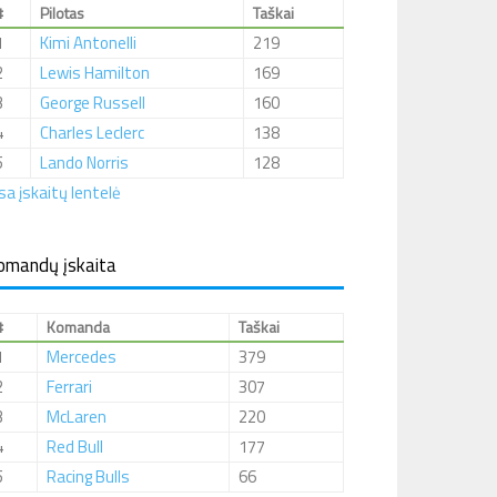
#
Pilotas
Taškai
1
Kimi Antonelli
219
2
Lewis Hamilton
169
3
George Russell
160
4
Charles Leclerc
138
5
Lando Norris
128
sa įskaitų lentelė
omandų įskaita
#
Komanda
Taškai
1
Mercedes
379
2
Ferrari
307
3
McLaren
220
4
Red Bull
177
5
Racing Bulls
66