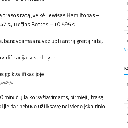
ą trasos ratą įveikė Lewisas Hamiltonas –
347 s., trečias Bottas – +0.595 s.
s, bandydamas nuvažiuoti antrą greitą ratą.
Vi
valifikacija sustabdyta.
K
 posūkyje.
 10 minučių laiko važiavimams, pirmieji į trasą
ol jie dar nebuvo užfiksavę nei vieno įskaitinio