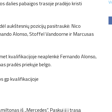
Vi
jos dalies pabaigos trasoje pradėjo kristi
dėl aukštesnių pozicijų pasitraukė: Nico
rnando Alonso, Stoffel Vandoorne ir Marcusas
emet kvalifikacijoje neaplenkė Fernando Alonso,
anas pradės priekyje belgo.
iltonas iš „Mercedes“. Paskui jį į trasą