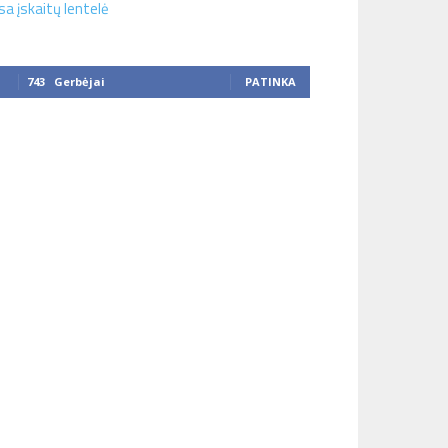
sa įskaitų lentelė
743
Gerbėjai
PATINKA