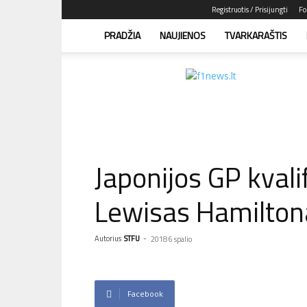
Registruotis / Prisijungti
Fo
PRADŽIA
NAUJIENOS
TVARKARAŠTIS
F1news.lt
–
sužinok
pirmas!
Japonijos GP kvali
Lewisas Hamilton
Autorius
STFU
-
2018 6 spalio
Facebook