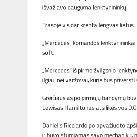
išvažiavo dauguma lenktynininkų.
Trasoje vis dar krenta lengvas lietus.
„Mercedes“ komandos lenktynininkai t
soft.
„Mercedes“ iš pirmo žvilgsnio lenktyn
ilgiau nei varžovai, kurie bus priverst
Greičiausias po pirmųjų bandymų buvo
Lewisas Hamiltonas atsilikęs vos 0.03
Danielis Ricciardo po apvažiuoto apši
ir buvo stumiamas savo mechanikų, ne