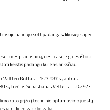
rasoje naudojo soft padangas, likusieji super
ėse turės pranašumą, nes trasoje galės išbūti
i stoti keistis padangų kur kas anksčiau.
 Valtteri Bottas – 1:27.987 s., antras
0 s., trečias Sebastianas Vettelis – +0.292 s.
limo rato grįžo į techninio aptarnavimo juostą
s jam dingo variklio galia.