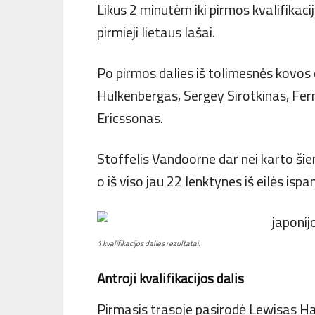
Likus 2 minutėm iki pirmos kvalifikaci
pirmieji lietaus lašai.
Po pirmos dalies iš tolimesnės kovos 
Hulkenbergas, Sergey Sirotkinas, Fe
Ericssonas.
Stoffelis Vandoorne dar nei karto ši
o iš viso jau 22 lenktynes iš eilės isp
1 kvalifikacijos dalies rezultatai.
Antroji kvalifikacijos dalis
Pirmasis trasoje pasirodė Lewisas Ham