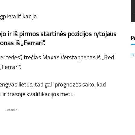
jo ir iš pirmos startinės pozicijos rytojaus
Pr
as iš „Ferrari“.
Pr
Mercedes“, trečias Maxas Verstappenas iš „Red
„Ferrari“.
lengvas lietus, tad gali prognozės sako, kad
 ir trasoje kvalifikacijos metu.
Reklama