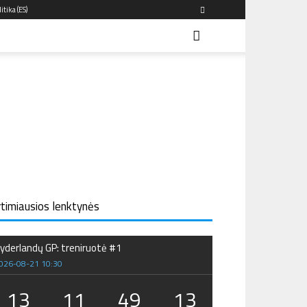
itika (ES)
rtimiausios lenktynės
yderlandų GP: treniruotė #1
026-08-21 10:30
13
11
49
12