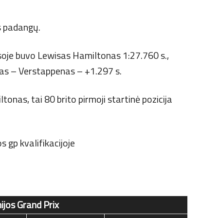
is padangų.
soje buvo Lewisas Hamiltonas 1:27.760 s.,
čias – Verstappenas – +1.297 s.
tonas, tai 80 brito pirmoji startinė pozicija
ijos Grand Prix