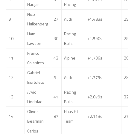
Hadjar
Racing
Nico
9
27
Audi
+1.483s
29
Hulkenberg
Liam
Racing
10
30
+1.590s
28
Lawson
Bulls
Franco
11
43
Alpine
+1.706s
28
Colapinto
Gabriel
12
5
Audi
+1.775s
28
Bortoleto
Arvid
Racing
13
41
+2.079s
32
Lindblad
Bulls
Oliver
Haas F1
14
87
+2.113s
27
Bearman
Team
Carlos