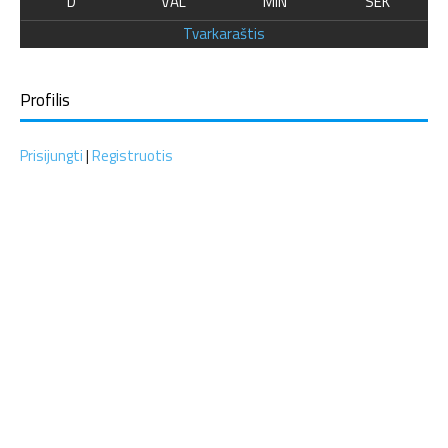
D
VAL
MIN
SEK
Tvarkaraštis
Profilis
Prisijungti
|
Registruotis