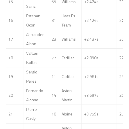
15
55
Williams
+2.424s
33
Sainz
Esteban
Haas F1
16
31
+2.424s
27
Ocon
Team
Alexander
17
23
Williams
+2.437s
30
Albon
Valtteri
18
77
Cadillac
+2.890s
22
Bottas
Sergio
19
11
Cadillac
+2.981s
23
Perez
Fernando
Aston
20
14
+3.697s
25
Alonso
Martin
Pierre
21
10
Alpine
+3.759s
25
Gasly
Aston