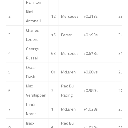
Hamilton
Kimi
2
12
Mercedes
+0.213s
29
Antonelli
Charles
3
16
Ferrari
+0.599s
31
Leclerc
George
4
63
Mercedes
+0.678s
31
Russell
Oscar
5
81
McLaren
+0.887s
25
Piastri
Max
Red Bull
6
3
+0.980s
27
Verstappen
Racing
Lando
7
1
McLaren
+1.028s
27
Norris
Isack
Red Bull
8
6
+1.078s
28