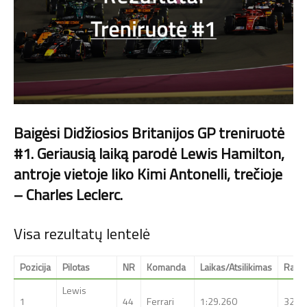
Baigėsi Didžiosios Britanijos GP treniruotė
#1. Geriausią laiką parodė Lewis Hamilton,
antroje vietoje liko Kimi Antonelli, trečioje
– Charles Leclerc.
Visa rezultatų lentelė
Pozicija
Pilotas
NR
Komanda
Laikas/Atsilikimas
Ratai
Lewis
1
44
Ferrari
1:29.260
32