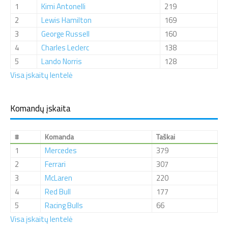
1
Kimi Antonelli
219
2
Lewis Hamilton
169
3
George Russell
160
4
Charles Leclerc
138
5
Lando Norris
128
Visa įskaitų lentelė
Komandų įskaita
#
Komanda
Taškai
1
Mercedes
379
2
Ferrari
307
3
McLaren
220
4
Red Bull
177
5
Racing Bulls
66
Visa įskaitų lentelė