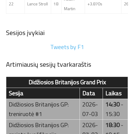
22
Lance Stroll
18
+3.870s
26
Martin
Sesijos įvykiai
Tweets by F1
Artimiausių sesijų tvarkaraštis
Didžiosios Britanijos Grand Prix
Sesija
Data
Laikas
Didžiosios Britanijos GP:
2026-
14:30
-
treniruotė #1
07-03
15:30
Didžiosios Britanijos GP:
2026-
18:30
-