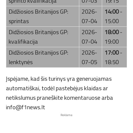
sprinto kvalifikacija
07-03
19:15
Didžiosios Britanijos GP:
2026-
14:00
-
sprintas
07-04
15:00
Didžiosios Britanijos GP:
2026-
18:00
-
kvalifikacija
07-04
19:00
Didžiosios Britanijos GP:
2026-
17:00
-
lenktynės
07-05
18:50
Įspėjame, kad šis turinys yra generuojamas
automatiškai, todėl pastebėjus klaidas ar
netikslumus praneškite komentaruose arba
info@f1news.lt
Reklama