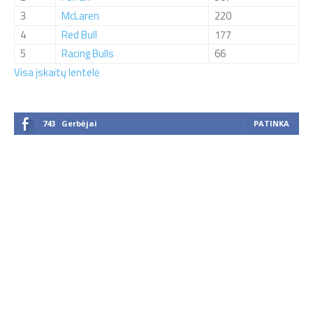
3
McLaren
220
4
Red Bull
177
5
Racing Bulls
66
Visa įskaitų lentelė
743
Gerbėjai
PATINKA