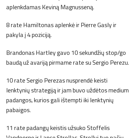
aplenkdamas Keviną Magnusseną.
8 rate Hamiltonas aplenkė ir Pierre Gasly ir
pakyla į 4 poziciją.
Brandonas Hartley gavo 10 sekundžių stop/go
baudą už avariją pirmame rate su Sergio Perezu.
10 rate Sergio Perezas nusprendė keisti
lenktynių strategiją ir jam buvo uždėtos medium
padangos, kurios gali ištempti iki lenktynių
pabaigos.
11 rate padangų keistis užsuko Stoffelis
Vandoorne ir Lance Strollas, Strollui tuo pačiu