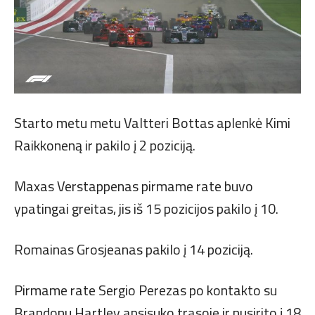
Starto metu metu Valtteri Bottas aplenkė Kimi
Raikkoneną ir pakilo į 2 poziciją.
Maxas Verstappenas pirmame rate buvo
ypatingai greitas, jis iš 15 pozicijos pakilo į 10.
Romainas Grosjeanas pakilo į 14 poziciją.
Pirmame rate Sergio Perezas po kontakto su
Brandonu Hartley apsisuko trasoje ir nusirito į 18