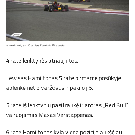
Iš lenktynių pasitraukęs Danielis Ricciardo.
4 rate lenktynės atnaujintos.
Lewisas Hamiltonas 5 rate pirmame posūkyje
aplenkė net 3 varžovus ir pakilo į 6.
5 rate iš lenktynių pasitraukė ir antras „Red Bull“
vairuojamas Maxas Verstappenas.
6 rate Hamiltonas kyla viena pozicija aukščiau