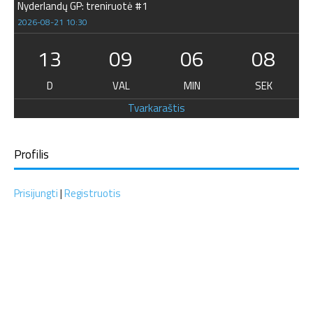
Nyderlandų GP: treniruotė #1
2026-08-21 10:30
13
09
06
07
D
VAL
MIN
SEK
Tvarkaraštis
Profilis
Prisijungti
|
Registruotis