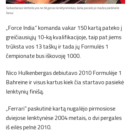
Sebastianas Vettelis yra ne tik geras lenktynininkas, šalia parašo jo mažas piešinėlis
fanui.
„Force India“ komanda vakar 150 kartą pateko į
greičiausiųjų 10-ką kvalifikacijoje, taip pat jiems
trūksta vos 13 taškų ir tada jų Formulės 1
čempionate bus iškovoję 1000.
Nico Hulkenbergas debiutavo 2010 Formulėje 1
Bahreine ir visus kartus kiek čia startavo pasiekė
lenktynių finišą.
„Ferrari“ paskutinė kartą nugalėjo pirmosiose
dviejose lenktynėse 2004 metais, o dvi pergales
iš eilės pelnė 2010.