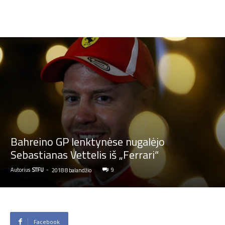
Bahreino GP lenktynėse nugalėjo
Sebastianas Vettelis iš „Ferrari“
Autorius
STFU
-
9
2018 8 balandžio
Facebook