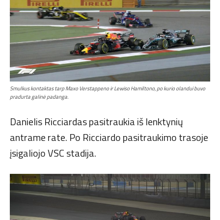
Smulkus kontaktas tarp Maxo Verstappeno ir Lewiso Hamiltono, po kurio olandui buvo
pradurta galinė padanga.
Danielis Ricciardas pasitraukia iš lenktynių
antrame rate. Po Ricciardo pasitraukimo trasoje
įsigaliojo VSC stadija.