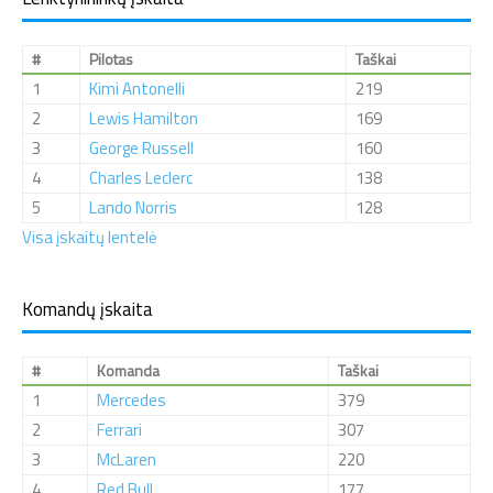
#
Pilotas
Taškai
1
Kimi Antonelli
219
2
Lewis Hamilton
169
3
George Russell
160
4
Charles Leclerc
138
5
Lando Norris
128
Visa įskaitų lentelė
Komandų įskaita
#
Komanda
Taškai
1
Mercedes
379
2
Ferrari
307
3
McLaren
220
4
Red Bull
177