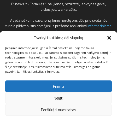
F1news.lt - Formulės 1 naujienos, rezultatai, lenktynes gyvai,
diskusijos, tvarkaraštis.
Visada ieškome savanorių, kurie norėtų prisidėti prie svetainės
turinio pildymo, susidomėjusius prašome apsilankyti
informaciniame
puslapyje
.
Tvarkyti sutikimą dėl slapukų
Reklamos klausimais teirautis žemiau nurodytu elektroniniu pašto
adresu.
Įrenginio informacijai saugoti ir (arba) pasiekti naudojame tokias
technologijas kaip slapukai. Tai darome siekdami pagerinti naršymo patirtį ir
rodyti suasmenintus skelbimus. Jei sutiksime su šiomis technologijomis,
Susisiekite:
info@f1news.lt
galėsime apdoroti duomenis, tokius kaip naršymo elgsena arba unikalūs ID
šioje svetainėje. Nesutikimas arba sutikimo atšaukimas gali neigiamai
paveikti tam tikras funkcijas ir funkcijas.
Sekite mus
Priimti
Neigti
Peržiūrėti nuostatas
Apie mus
Privatumo politika
Partneriai
Slapukų politika (ES)