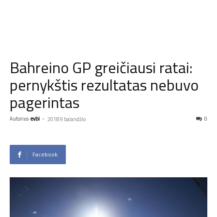
Bahreino GP greičiausi ratai:
pernykštis rezultatas nebuvo
pagerintas
Autorius
evbi
-
0
2018 9 balandžio
Facebook