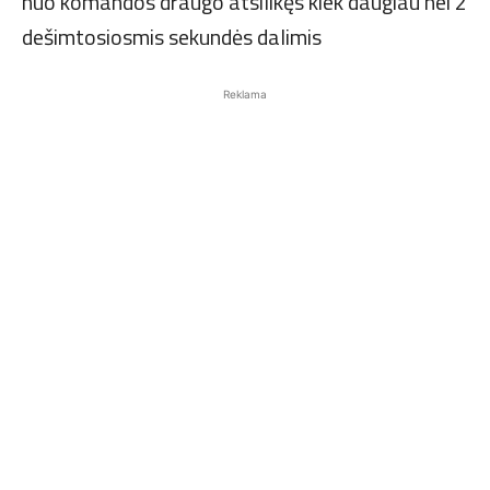
nuo komandos draugo atsilikęs kiek daugiau nei 2
dešimtosiosmis sekundės dalimis
Reklama