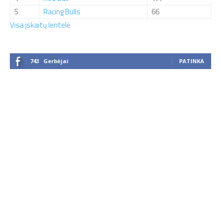
5
Racing Bulls
66
Visa įskaitų lentelė
743
Gerbėjai
PATINKA