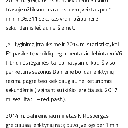
2015 m. greičiausias K. Raikkoneno Sakhiro
trasoje užfiksuotas ratas buvo įveiktas per 1
min. ir 36.311 sek., kas yra mažiau nei 3
sekundėmis lėčiau nei šiemet.
Jei į lyginimą įtrauksime ir 2014 m. statistiką, kai
F1 pasikeitė variklių reglamentas ir debiutavo V6
hibridinės jėgainės, tai pamatysime, kad iš viso
per keturis sezonus Bahreine bolidai lenktynių
režimu pagreitėjo kiek daugiau nei keturiomis
sekundėmis (lyginant su iki šiol greičiausiu 2017
m. sezultatu – red. past.).
2014 m. Bahreine jau minėtas N Rosbergas
greičiausią lenktynių ratą buvo įveikęs per 1 min.