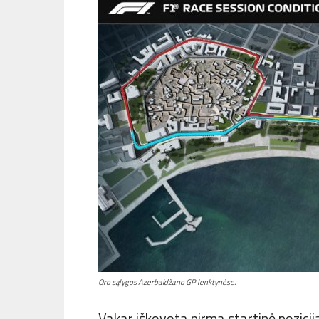
Oro sąlygos Azerbaidžano GP lenktynėse.
Vakar iškovota pirma startinė pozicija