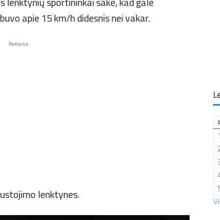
os lenktynių sportininkai sakė, kad gale
s buvo apie 15 km/h didesnis nei vakar.
Reklama
Le
sustojimo lenktynes.
Vi