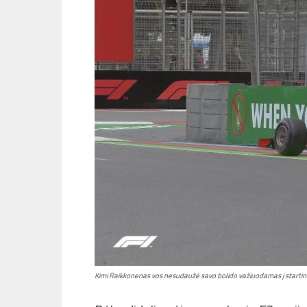
Kimi Raikkonenas vos nesudaužė savo bolido važiuodamas į startinę