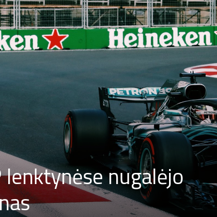
 lenktynėse nugalėjo
nas