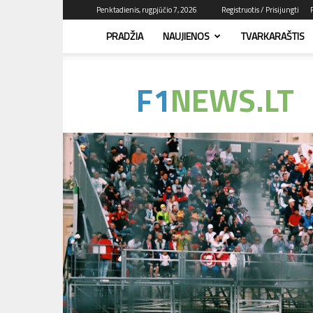
Penktadienis, rugpjūčio 7, 2026
Registruotis / Prisijungti
PRADŽIA
NAUJIENOS
TVARKARAŠTIS
F1news.lt
–
sužinok
pirmas!