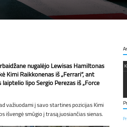
A
rbaidžane nugalėjo Lewisas Hamiltonas
K
kė Kimi Raikkonenas iš „Ferrari“, ant
aiptelio lipo Sergio Perezas iš „Force
Pr
ad važiuodami į savo startines pozicijas Kimi
s išvengė smūgio į trasą juosiančias sienas.
Pr