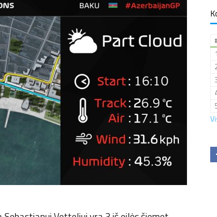
K
Vi
 Sebastianui Vetteliui yra 3 iš eilės šiemet,