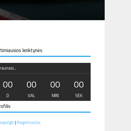
rtimiausios lenktynės
raunasi...
00
00
00
00
D
VAL
MIN
SEK
ofilis
isijungti
|
Registruotis