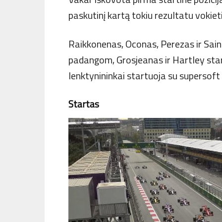
paskutinį kartą tokiu rezultatu vokie
Raikkonenas, Oconas, Perezas ir Sain
padangom, Grosjeanas ir Hartley start
lenktynininkai startuoja su supersof
Startas