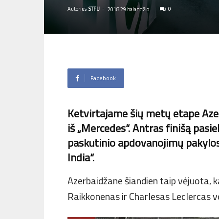
Autorius
STFU
-
0
2018 29 balandžio
Facebook
Ketvirtajame šių metų etape Aze
iš „Mercedes“. Antras finišą pasie
paskutinio apdovanojimų pakylos l
India“.
Azerbaidžane šiandien taip vėjuota, k
Raikkonenas ir Charlesas Leclercas vo