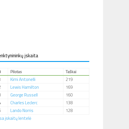
nktynininkų įskaita
#
Pilotas
Taškai
1
Kimi Antonelli
219
2
Lewis Hamilton
169
3
George Russell
160
4
Charles Leclerc
138
5
Lando Norris
128
sa įskaitų lentelė