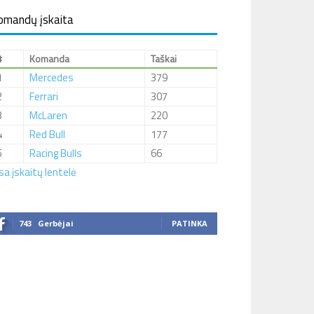
omandų įskaita
#
Komanda
Taškai
1
Mercedes
379
2
Ferrari
307
3
McLaren
220
4
Red Bull
177
5
Racing Bulls
66
sa įskaitų lentelė
743
Gerbėjai
PATINKA