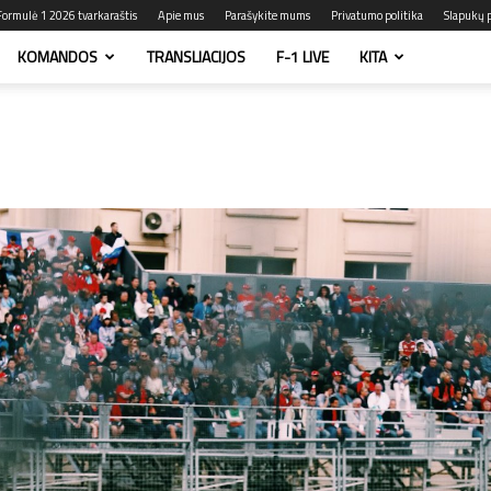
Formulė 1 2026 tvarkaraštis
Apie mus
Parašykite mums
Privatumo politika
Slapukų p
KOMANDOS
TRANSLIACIJOS
F-1 LIVE
KITA