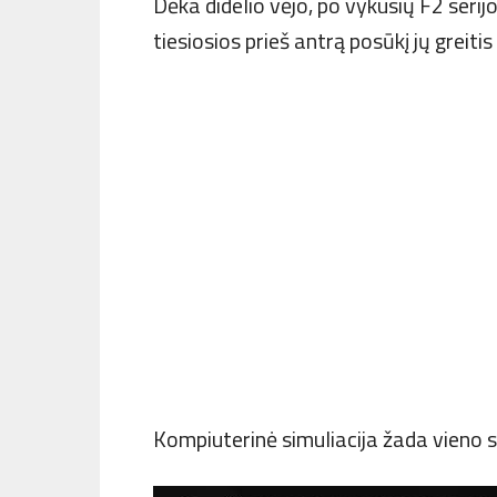
Dėka didelio vėjo, po vykusių F2 serij
tiesiosios prieš antrą posūkį jų greiti
Kompiuterinė simuliacija žada vieno 