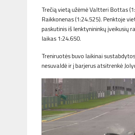
Trečią vietą užėmė Valtteri Bottas (1:
Raikkonenas (1:24.525). Penktoje vieto
paskutinis iš lenktynininkų įveikusių r
laikas 1:24.650.
Treniruotės buvo laikinai sustabdyto
nesuvaldė ir į barjerus atsitrenkė Jol