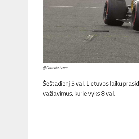
@Formula1.com
Šeštadienį 5 val. Lietuvos laiku prasi
važiavimus, kurie vyks 8 val.