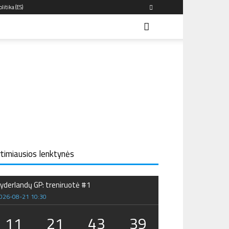
litika (ES)
rtimiausios lenktynės
yderlandų GP: treniruotė #1
026-08-21 10:30
11
21
43
38