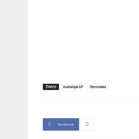
ŽYMOS
Australijos GP
Treniruotės
Facebook