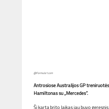
@Formula1.com
Antrosiose Australijos GP treniruot
Hamiltonas su „Mercedes”.
Šį kartą brito laikas jau buvo geresni