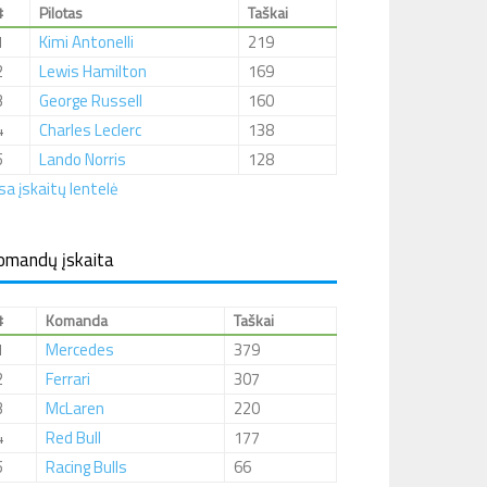
#
Pilotas
Taškai
1
Kimi Antonelli
219
2
Lewis Hamilton
169
3
George Russell
160
4
Charles Leclerc
138
5
Lando Norris
128
sa įskaitų lentelė
omandų įskaita
#
Komanda
Taškai
1
Mercedes
379
2
Ferrari
307
3
McLaren
220
4
Red Bull
177
5
Racing Bulls
66