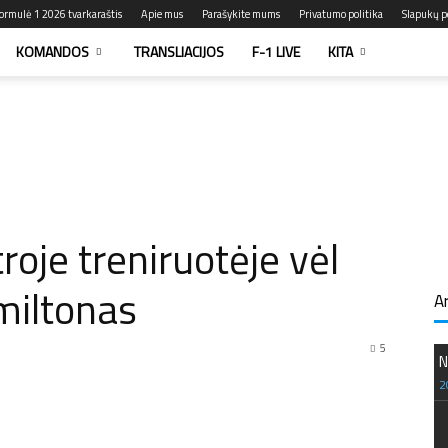
ormulė 1 2026 tvarkaraštis
Apie mus
Parašykite mums
Privatumo politika
Slapukų po
KOMANDOS
TRANSLIACIJOS
F-1 LIVE
KITA
roje treniruotėje vėl
miltonas
A
5
N
2