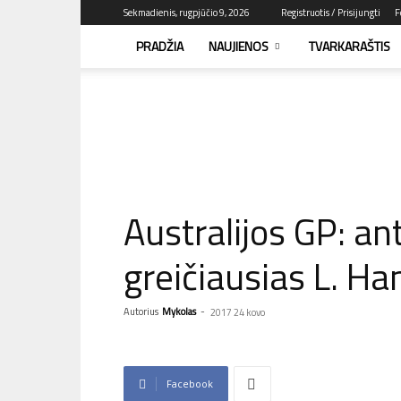
Sekmadienis, rugpjūčio 9, 2026
Registruotis / Prisijungti
F
PRADŽIA
NAUJIENOS
TVARKARAŠTIS
F1news.lt
–
sužinok
pirmas!
Australijos GP: ant
greičiausias L. Ha
Autorius
Mykolas
-
2017 24 kovo
Facebook