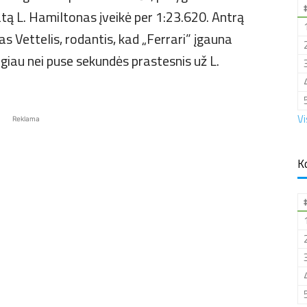
atą L. Hamiltonas įveikė per 1:23.620. Antrą
 Vettelis, rodantis, kad „Ferrari” įgauna
giau nei puse sekundės prastesnis už L.
Vi
Reklama
K