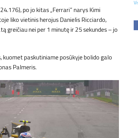
Vi
24.176), po jo kitas „Ferrari” narys Kimi
je liko vietinis herojus Danielis Ricciardo,
atą greičiau nei per 1 minutę ir 25 sekundes – jo
s, kuomet paskutiniame posūkyje bolido galo
yonas Palmeris.