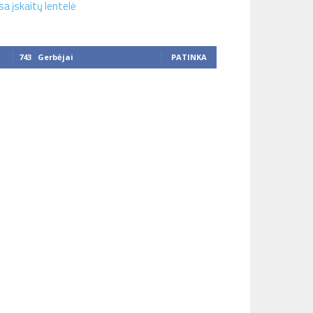
sa įskaitų lentelė
743
Gerbėjai
PATINKA