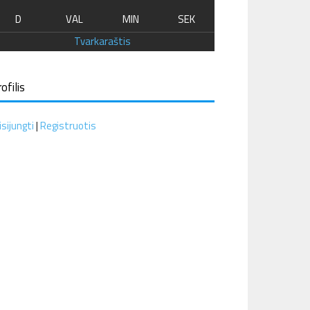
D
VAL
MIN
SEK
Tvarkaraštis
ofilis
isijungti
|
Registruotis