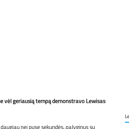
ėse vėl geriausią tempą demonstravo Lewisas
Le
s daugiau nei puse sekundės, palyginus su