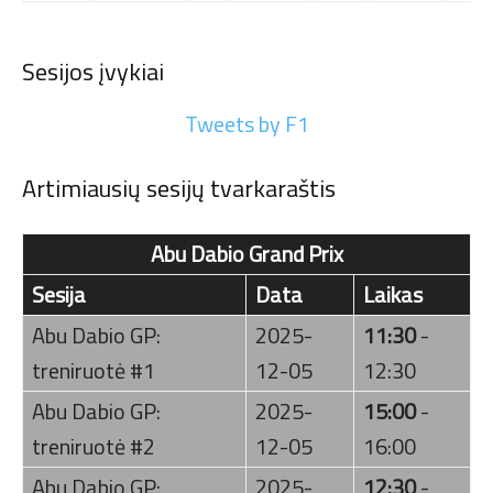
Sesijos įvykiai
Tweets by F1
Artimiausių sesijų tvarkaraštis
Abu Dabio Grand Prix
Sesija
Data
Laikas
Abu Dabio GP:
2025-
11:30
-
treniruotė #1
12-05
12:30
Abu Dabio GP:
2025-
15:00
-
treniruotė #2
12-05
16:00
Abu Dabio GP:
2025-
12:30
-