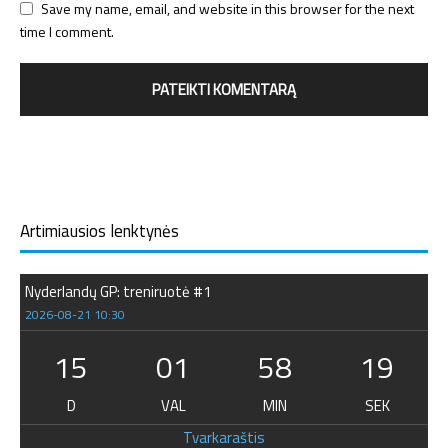
Save my name, email, and website in this browser for the next
time I comment.
Artimiausios lenktynės
Nyderlandų GP: treniruotė #1
2026-08-21 10:30
15
01
58
19
D
VAL
MIN
SEK
Tvarkaraštis