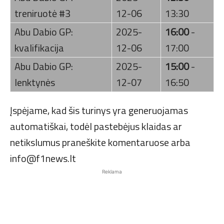
treniruotė #3
12-06
13:30
Abu Dabio GP:
2025-
16:00
-
kvalifikacija
12-06
17:00
Abu Dabio GP:
2025-
15:00
-
lenktynės
12-07
16:50
Įspėjame, kad šis turinys yra generuojamas
automatiškai, todėl pastebėjus klaidas ar
netikslumus praneškite komentaruose arba
info@f1news.lt
Reklama