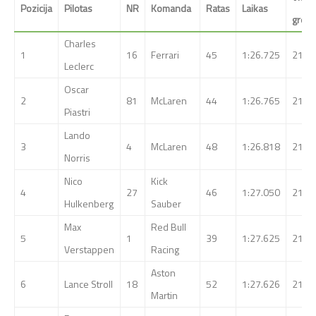
Pozicija
Pilotas
NR
Komanda
Ratas
Laikas
greiti
Charles
1
16
Ferrari
45
1:26.725
219.
Leclerc
Oscar
2
81
McLaren
44
1:26.765
219.
Piastri
Lando
3
4
McLaren
48
1:26.818
218.
Norris
Nico
Kick
4
27
46
1:27.050
218.
Hulkenberg
Sauber
Max
Red Bull
5
1
39
1:27.625
216.
Verstappen
Racing
Aston
6
Lance Stroll
18
52
1:27.626
216.
Martin