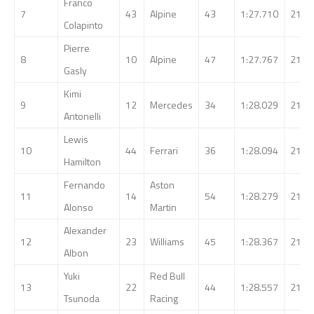
Franco
7
43
Alpine
43
1:27.710
216.
Colapinto
Pierre
8
10
Alpine
47
1:27.767
216.
Gasly
Kimi
9
12
Mercedes
34
1:28.029
215.
Antonelli
Lewis
10
44
Ferrari
36
1:28.094
215.
Hamilton
Fernando
Aston
11
14
54
1:28.279
215.
Alonso
Martin
Alexander
12
23
Williams
45
1:28.367
215.
Albon
Yuki
Red Bull
13
22
44
1:28.557
214.
Tsunoda
Racing