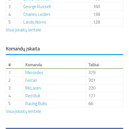
3
George Russell
160
4
Charles Leclerc
138
5
Lando Norris
128
Visa įskaitų lentelė
Komandų įskaita
#
Komanda
Taškai
1
Mercedes
379
2
Ferrari
307
3
McLaren
220
4
Red Bull
177
5
Racing Bulls
66
Visa įskaitų lentelė