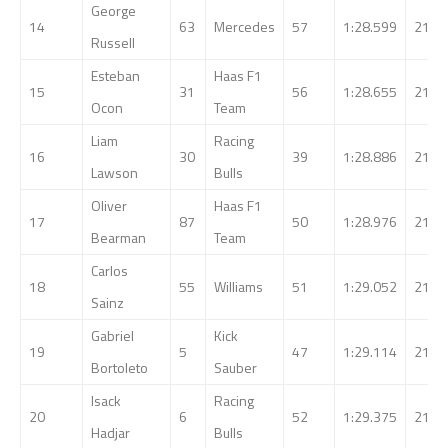
George
14
63
Mercedes
57
1:28.599
214.
Russell
Esteban
Haas F1
15
31
56
1:28.655
214.
Ocon
Team
Liam
Racing
16
30
39
1:28.886
213.
Lawson
Bulls
Oliver
Haas F1
17
87
50
1:28.976
213.
Bearman
Team
Carlos
18
55
Williams
51
1:29.052
213.
Sainz
Gabriel
Kick
19
5
47
1:29.114
213.
Bortoleto
Sauber
Isack
Racing
20
6
52
1:29.375
212.
Hadjar
Bulls