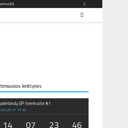
olitika (ES)
rtimiausios lenktynės
yderlandų GP: treniruotė #1
026-08-21 10:30
14
07
23
46