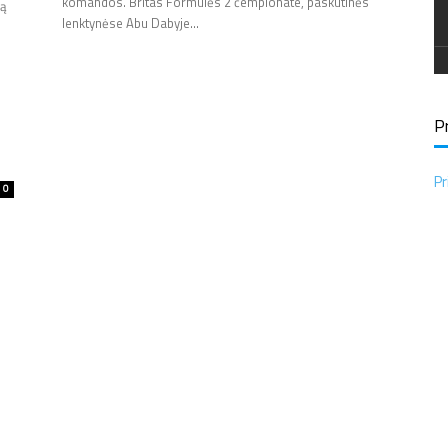
komandos. Britas Formulės 2 čempionate, paskutinės
rą
lenktynėse Abu Dabyje...
Pr
Pr
0