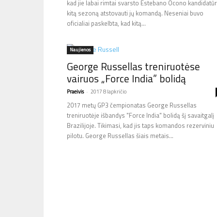
kad jie labai rimtai svarsto Estebano Ocono kandidatū
kitą sezoną atstovauti jų komandą. Neseniai buvo
oficialiai paskelbta, kad kitą...
Naujienos
George Russellas treniruotėse
vairuos „Force India” bolidą
Praeivis
-
2017 8 lapkričio
2017 metų GP3 čempionatas George Russellas
treniruotėje išbandys "Force India" bolidą šį savaitgalį
Brazilijoje. Tikimasi, kad jis taps komandos rezerviniu
pilotu. George Russellas šiais metais...