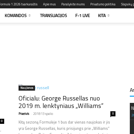
Formulė 1 2026 tvarkaraštis
Apie mus
Parašykite mums
Privatumo politika
Slapukų p
KOMANDOS
TRANSLIACIJOS
F-1 LIVE
KITA
Naujienos
A
Oficialu: George Russellas nuo
2019 m. lenktyniaus „Williams“
N
Praeivis
-
2018 13 spalio
0
2
0
Kitą sezoną Formulėje 1 bus dar vienas naujokas ir jis
yra George Russellas, kuris prisijungs prie „Williams“
,