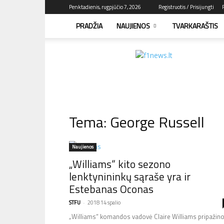
Penktadienis, rugpjūčio 7, 2026
Registruotis / Prisijungti
PRADŽIA
NAUJIENOS
TVARKARAŠTIS
F1news.lt
–
sužinok
pirmas!
Tema: George Russell
Naujienos
„Williams“ kito sezono
lenktynininkų sąraše yra ir
Estebanas Oconas
STFU
-
2018 14 spalio
„Williams“ komandos vadovė Claire Williams pripažino