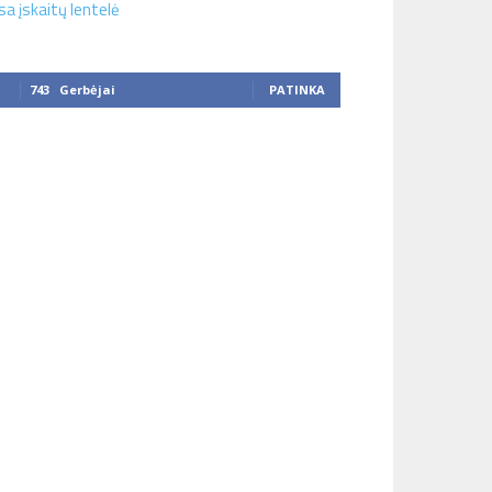
sa įskaitų lentelė
743
Gerbėjai
PATINKA