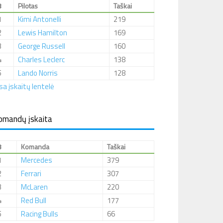
#
Pilotas
Taškai
1
Kimi Antonelli
219
2
Lewis Hamilton
169
3
George Russell
160
4
Charles Leclerc
138
5
Lando Norris
128
sa įskaitų lentelė
omandų įskaita
#
Komanda
Taškai
1
Mercedes
379
2
Ferrari
307
3
McLaren
220
4
Red Bull
177
5
Racing Bulls
66