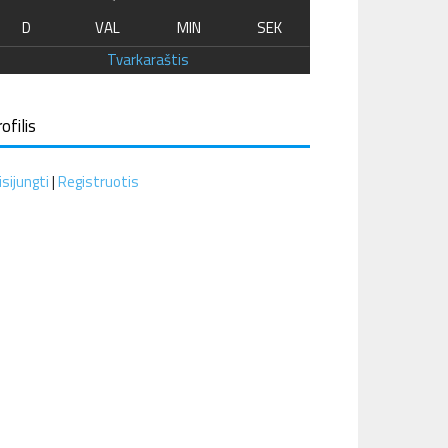
D
VAL
MIN
SEK
Tvarkaraštis
ofilis
isijungti
|
Registruotis